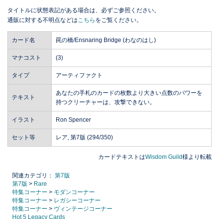
タイトルに状態表記がある場合は、必ずご参照ください。
通販に対する不明点などは
こちら
をご覧ください。
カード名
罠の橋/Ensnaring Bridge (わなのはし)
マナコスト
(3)
タイプ
アーティファクト
あなたの手札のカードの枚数より大きい点数のパワーを
テキスト
持つクリーチャーは、攻撃できない。
イラスト
Ron Spencer
セット等
レア, 第7版 (294/350)
カードテキストは
Wisdom Guild
様より転載
関連カテゴリ：
第7版
第7版
>
Rare
特集コーナー
>
モダンコーナー
特集コーナー
>
レガシーコーナー
特集コーナー
>
ヴィンテージコーナー
Hot 5 Legacy Cards