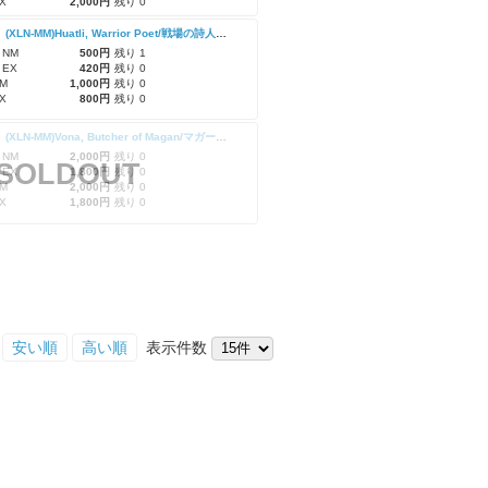
X
2,000円
残り 0
【Foil】(XLN-MM)Huatli, Warrior Poet/戦場の詩人、ファートリ
 NM
500円
残り 1
 EX
420円
残り 0
M
1,000円
残り 0
X
800円
残り 0
【Foil】(XLN-MM)Vona, Butcher of Magan/マガーンの鏖殺者、ヴォーナ
 NM
2,000円
残り 0
SOLDOUT
 EX
1,800円
残り 0
M
2,000円
残り 0
X
1,800円
残り 0
安い順
高い順
表示件数