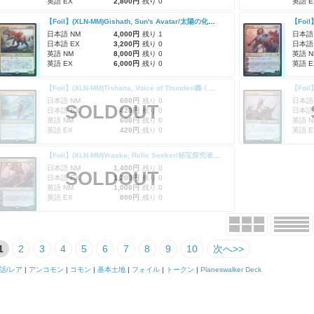
英語 EX
2,800円
残り 0
英語 E
【Foil】(XLN-MM)Gishath, Sun's Avatar/太陽の化身、ギシャス
日本語 NM
4,000円
残り 1
日本語
日本語 EX
3,200円
残り 0
日本語
英語 NM
8,000円
残り 0
英語 N
英語 EX
6,000円
残り 0
英語 E
【Foil】(XLN-MM)Tishana, Voice of Thunder/轟く声、ティシャーナ
日本語 NM
600円
残り 0
日本語
SOLDOUT
日本語 EX
420円
残り 0
日本語
英語 NM
600円
残り 0
英語 N
英語 EX
420円
残り 0
英語 E
【Foil】(XLN-MM)Vraska, Relic Seeker/秘宝探究者、ヴラスカ
日本語 NM
1,400円
残り 0
SOLDOUT
日本語 EX
1,200円
残り 0
英語 NM
1,000円
残り 0
英語 EX
800円
残り 0
1
2
3
4
5
6
7
8
9
10
次へ>>
話/レア
|
アンコモン
|
コモン
|
基本土地
|
フォイル
|
トークン
|
Planeswalker Deck