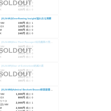
SOLDOUT
 EX
420円
残り 0
M
600円
残り 0
X
420円
残り 0
】(XLN-MU)Overflowing Insight/溢れ出る洞察
 NM
150円
残り 1
 EX
120円
残り 0
M
300円
残り 0
X
240円
残り 0
【Foil】(XLN-MB)Dire Fleet Ravager/凶兆艦隊の荒廃者
 NM
300円
残り 0
SOLDOUT
 EX
240円
残り 0
M
300円
残り 0
X
240円
残り 0
】(XLN-MR)Star of Extinction/絶滅の星
 NM
600円
残り 0
SOLDOUT
 EX
480円
残り 0
M
600円
残り 0
X
480円
残り 0
【Foil】(XLN-MM)Admiral Beckett Brass/鉄面提督ベケット
 NM
1,000円
残り 0
 EX
800円
残り 0
リース
2,000円
残り 1
語) NM
M
2,500円
残り 0