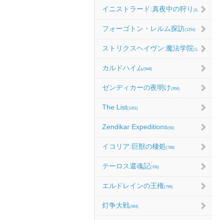
イニストラード:真夜中の狩り
(986)
フォーゴトン・レルム探訪
(1254)
ストリクスヘイヴン:魔法学院
(1214)
カルドハイム
(948)
ゼンディカーの夜明け
(956)
The List
(1451)
Zendikar Expeditions
(60)
イコリア:巨獣の棲処
(788)
テーロス還魂記
(706)
エルドレインの王権
(799)
灯争大戦
(684)