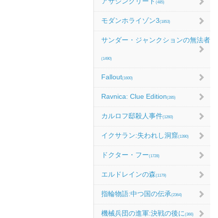
アサシンクリード
(485)
モダンホライゾン3
(1853)
サンダー・ジャンクションの無法者
(1490)
Fallout
(1600)
Ravnica: Clue Edition
(285)
カルロフ邸殺人事件
(1260)
イクサラン:失われし洞窟
(1390)
ドクター・フー
(1728)
エルドレインの森
(1179)
指輪物語:中つ国の伝承
(2364)
機械兵団の進軍:決戦の後に
(366)