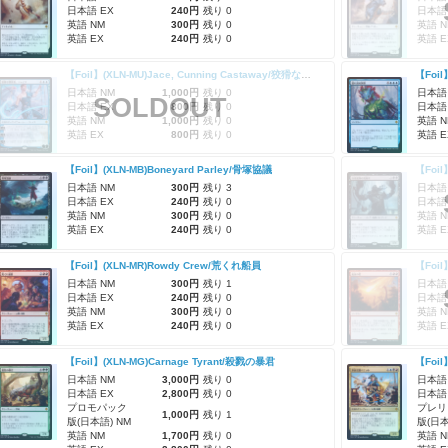
日本語 EX
240円
残り 0
日本語
英語 NM
300円
残り 0
英語 N
英語 EX
240円
残り 0
英語 E
【Foil】(XLN-MU)Jace, Cunning Castaway/狡猾な漂流者、ジェイス
【Foil
日本語 NM
1,000円
残り 0
日本語
SOLDOUT
日本語 EX
800円
残り 0
日本語
英語 NM
1,000円
残り 0
英語 N
英語 EX
800円
残り 0
英語 E
【Foil】(XLN-MB)Boneyard Parley/骨塚協議
日本語 NM
300円
残り 3
日本語
日本語 EX
240円
残り 0
日本語
英語 NM
300円
残り 0
英語 N
英語 EX
240円
残り 0
英語 E
【Foil】(XLN-MR)Rowdy Crew/荒くれ船員
【Foil
日本語 NM
300円
残り 1
日本語
日本語 EX
240円
残り 0
日本語
英語 NM
300円
残り 0
英語 N
英語 EX
240円
残り 0
英語 E
【Foil】(XLN-MG)Carnage Tyrant/殺戮の暴君
日本語 NM
3,000円
残り 0
日本語
日本語 EX
2,800円
残り 0
日本語
プロモパック
プレリ
1,000円
残り 1
版(日本語) NM
版(日本
英語 NM
1,700円
残り 0
英語 N