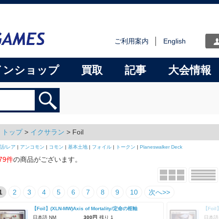
ご利用案内
English
インショップ
買取
記事
大会情報
トップ
>
イクサラン
> Foil
話/レア
|
アンコモン
|
コモン
|
基本土地
|
フォイル
|
トークン
|
Planeswalker Deck
79件
の商品がございます。
1
2
3
4
5
6
7
8
9
10
次へ>>
【Foil】(XLN-MW)Axis of Mortality/定命の枢軸
日本語 NM
300円
残り 1
日本語