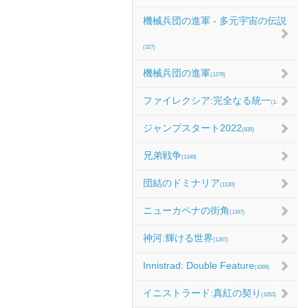
機械兵団の進軍 - 多元宇宙の伝説
(327)
機械兵団の進軍
(1279)
ファイレクシア:完全なる統一
(1067)
ジャンプスタート2022
(835)
兄弟戦争
(1349)
団結のドミナリア
(1130)
ニューカペナの街角
(1347)
神河:輝ける世界
(1267)
Innistrad: Double Feature
(1069)
イニストラード:真紅の契り
(1053)