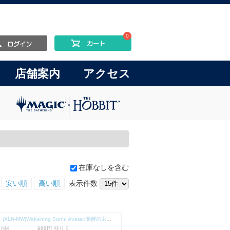
0
店舗案内
アクセス
在庫なしを含む
安い順
高い順
表示件数
【Foil】(XLN-MW)Wakening Sun's Avatar/覚醒の太陽の化身
 NM
600円
残り 0