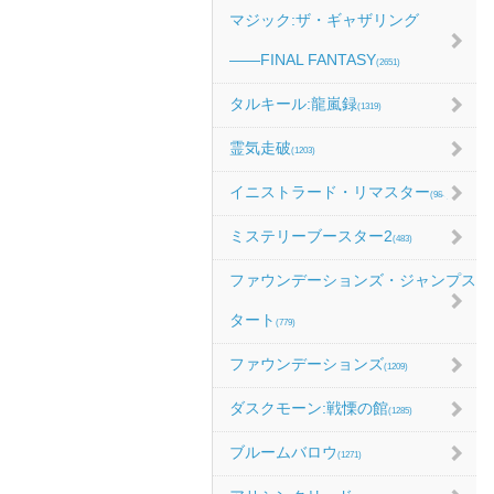
マジック:ザ・ギャザリング
――FINAL FANTASY
(2651)
タルキール:龍嵐録
(1319)
霊気走破
(1203)
イニストラード・リマスター
(984)
ミステリーブースター2
(483)
ファウンデーションズ・ジャンプス
タート
(779)
ファウンデーションズ
(1209)
ダスクモーン:戦慄の館
(1285)
ブルームバロウ
(1271)