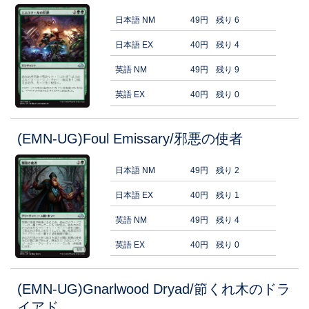
日本語 NM
49円
残り 6
日本語 EX
40円
残り 4
英語 NM
49円
残り 9
英語 EX
40円
残り 0
(EMN-UG)Foul Emissary/邪悪の使者
日本語 NM
49円
残り 2
日本語 EX
40円
残り 1
英語 NM
49円
残り 4
英語 EX
40円
残り 0
(EMN-UG)Gnarlwood Dryad/節くれ木のドラ
イアド