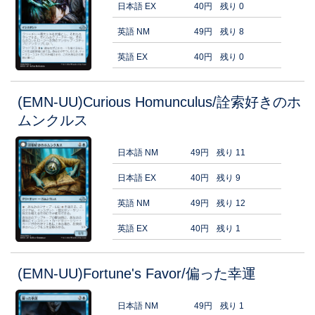
日本語 EX
40円
残り 0
英語 NM
49円
残り 8
英語 EX
40円
残り 0
(EMN-UU)Curious Homunculus/詮索好きのホ
ムンクルス
日本語 NM
49円
残り 11
日本語 EX
40円
残り 9
英語 NM
49円
残り 12
英語 EX
40円
残り 1
(EMN-UU)Fortune's Favor/偏った幸運
日本語 NM
49円
残り 1