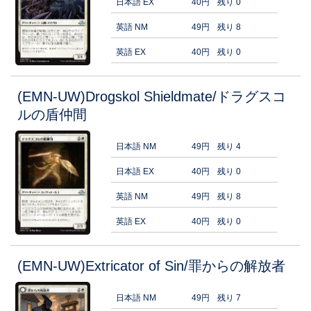
日本語 EX
40円
残り 0
英語 NM
49円
残り 8
英語 EX
40円
残り 0
(EMN-UW)Drogskol Shieldmate/ドラグスコ
ルの盾仲間
日本語 NM
49円
残り 4
日本語 EX
40円
残り 0
英語 NM
49円
残り 8
英語 EX
40円
残り 0
(EMN-UW)Extricator of Sin/罪からの解放者
日本語 NM
49円
残り 7