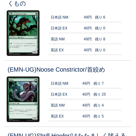
くもの
日本語 NM
49円
残り 6
日本語 EX
40円
残り 0
英語 NM
49円
残り 8
英語 EX
40円
残り 0
(EMN-UG)Noose Constrictor/首絞め
日本語 NM
49円
残り 7
日本語 EX
40円
残り 25
英語 NM
49円
残り 4
英語 EX
40円
残り 5
(EMN-UG)Shrill Howler/けたたましく吠える