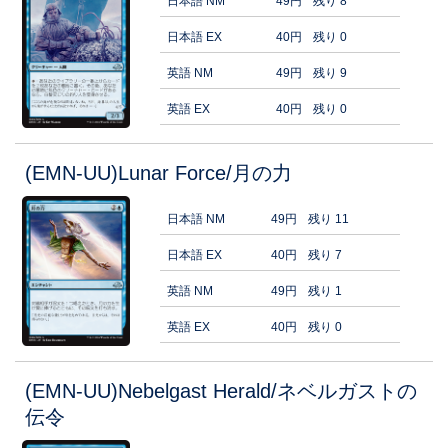
日本語 NM
49円
残り 8
日本語 EX
40円
残り 0
英語 NM
49円
残り 9
英語 EX
40円
残り 0
(EMN-UU)Lunar Force/月の力
日本語 NM
49円
残り 11
日本語 EX
40円
残り 7
英語 NM
49円
残り 1
英語 EX
40円
残り 0
(EMN-UU)Nebelgast Herald/ネベルガストの
伝令