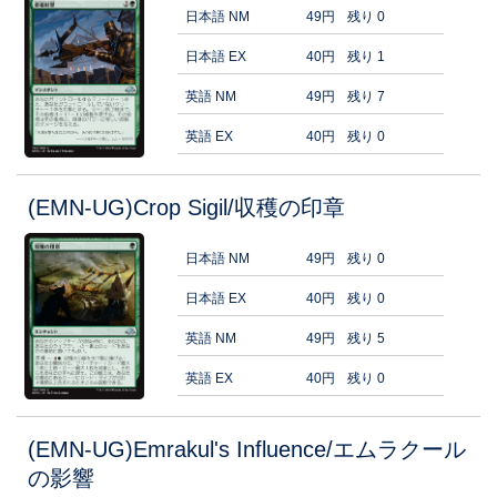
日本語 NM
49円
残り 0
日本語 EX
40円
残り 1
英語 NM
49円
残り 7
英語 EX
40円
残り 0
(EMN-UG)Crop Sigil/収穫の印章
日本語 NM
49円
残り 0
日本語 EX
40円
残り 0
英語 NM
49円
残り 5
英語 EX
40円
残り 0
(EMN-UG)Emrakul's Influence/エムラクール
の影響