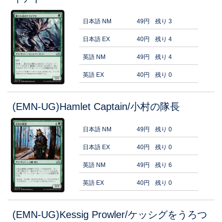
日本語 NM
49円
残り 3
日本語 EX
40円
残り 4
英語 NM
49円
残り 4
英語 EX
40円
残り 0
(EMN-UG)Hamlet Captain/小村の隊長
日本語 NM
49円
残り 0
日本語 EX
40円
残り 0
英語 NM
49円
残り 6
英語 EX
40円
残り 0
(EMN-UG)Kessig Prowler/ケッシグをうろつ