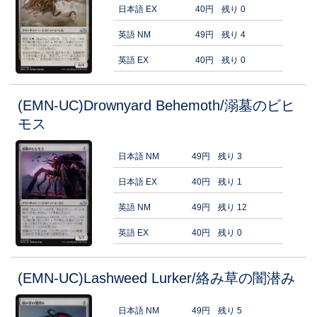
日本語 EX
40円
残り 0
英語 NM
49円
残り 4
英語 EX
40円
残り 0
(EMN-UC)Drownyard Behemoth/溺墓のビヒ
モス
日本語 NM
49円
残り 3
日本語 EX
40円
残り 1
英語 NM
49円
残り 12
英語 EX
40円
残り 0
(EMN-UC)Lashweed Lurker/絡み草の闇潜み
日本語 NM
49円
残り 5