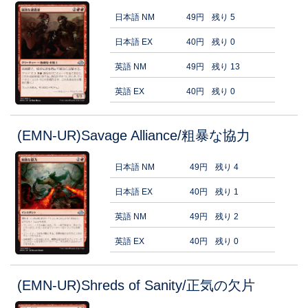
日本語 NM
49円
残り 5
日本語 EX
40円
残り 0
英語 NM
49円
残り 13
英語 EX
40円
残り 0
(EMN-UR)Savage Alliance/粗暴な協力
日本語 NM
49円
残り 4
日本語 EX
40円
残り 1
英語 NM
49円
残り 2
英語 EX
40円
残り 0
(EMN-UR)Shreds of Sanity/正気の欠片