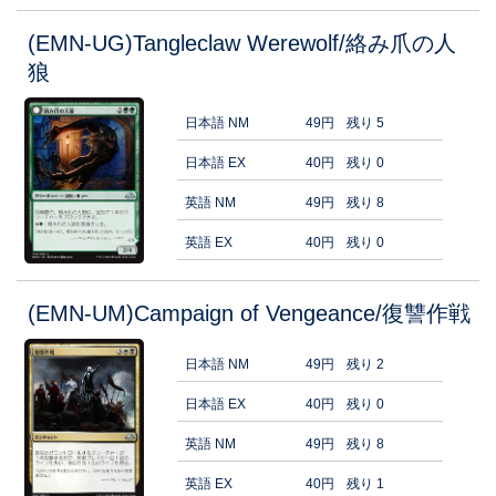
(EMN-UG)Tangleclaw Werewolf/絡み爪の人
狼
日本語 NM
49円
残り 5
日本語 EX
40円
残り 0
英語 NM
49円
残り 8
英語 EX
40円
残り 0
(EMN-UM)Campaign of Vengeance/復讐作戦
日本語 NM
49円
残り 2
日本語 EX
40円
残り 0
英語 NM
49円
残り 8
英語 EX
40円
残り 1