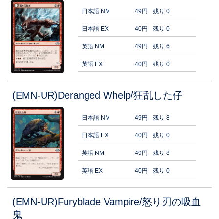
日本語 NM
49円
残り 0
日本語 EX
40円
残り 0
英語 NM
49円
残り 6
英語 EX
40円
残り 0
(EMN-UR)Deranged Whelp/狂乱した仔
日本語 NM
49円
残り 8
日本語 EX
40円
残り 0
英語 NM
49円
残り 8
英語 EX
40円
残り 0
(EMN-UR)Furyblade Vampire/怒り刃の吸血
鬼