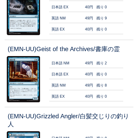
日本語 EX
40円
残り 0
英語 NM
49円
残り 9
英語 EX
40円
残り 0
(EMN-UU)Geist of the Archives/書庫の霊
日本語 NM
49円
残り 2
日本語 EX
40円
残り 0
英語 NM
49円
残り 8
英語 EX
40円
残り 0
(EMN-UU)Grizzled Angler/白髪交じりの釣り
人