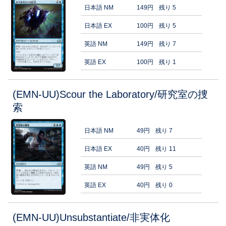
日本語 NM
149円
残り 5
日本語 EX
100円
残り 5
英語 NM
149円
残り 7
英語 EX
100円
残り 1
(EMN-UU)Scour the Laboratory/研究室の捜
索
日本語 NM
49円
残り 7
日本語 EX
40円
残り 11
英語 NM
49円
残り 5
英語 EX
40円
残り 0
(EMN-UU)Unsubstantiate/非実体化