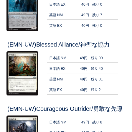
日本語 EX
40円
残り 0
英語 NM
49円
残り 7
英語 EX
40円
残り 0
(EMN-UW)Blessed Alliance/神聖な協力
日本語 NM
49円
残り 99
日本語 EX
40円
残り 40
英語 NM
49円
残り 31
英語 EX
40円
残り 2
(EMN-UW)Courageous Outrider/勇敢な先導
日本語 NM
49円
残り 8