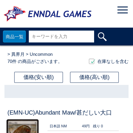
商品一覧
>
異界月
> Uncommon
70件
の商品がございます。
在庫なしを含む
価格(安い順)
価格(高い順)
(EMN-UC)Abundant Maw/甚だしい大口
日本語 NM
49円
残り 0