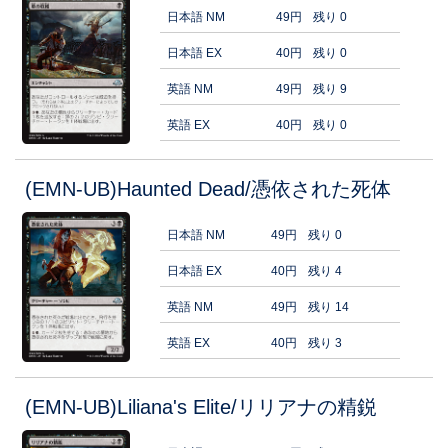
日本語 NM
49円
残り 0
日本語 EX
40円
残り 0
英語 NM
49円
残り 9
英語 EX
40円
残り 0
(EMN-UB)Haunted Dead/憑依された死体
日本語 NM
49円
残り 0
日本語 EX
40円
残り 4
英語 NM
49円
残り 14
英語 EX
40円
残り 3
(EMN-UB)Liliana's Elite/リリアナの精鋭