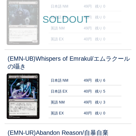
日本語 NM
49円
残り 0
SOLDOUT
日本語 EX
40円
残り 0
英語 NM
49円
残り 0
英語 EX
40円
残り 0
(EMN-UB)Whispers of Emrakul/エムラクール
の囁き
日本語 NM
49円
残り 6
日本語 EX
40円
残り 5
英語 NM
49円
残り 3
英語 EX
40円
残り 0
(EMN-UR)Abandon Reason/自暴自棄