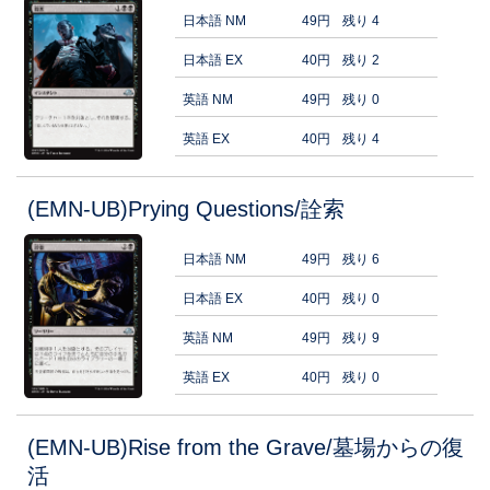
日本語 NM
49円
残り 4
日本語 EX
40円
残り 2
英語 NM
49円
残り 0
英語 EX
40円
残り 4
(EMN-UB)Prying Questions/詮索
日本語 NM
49円
残り 6
日本語 EX
40円
残り 0
英語 NM
49円
残り 9
英語 EX
40円
残り 0
(EMN-UB)Rise from the Grave/墓場からの復
活