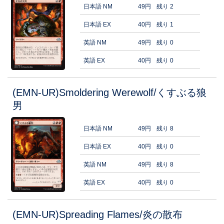
日本語 NM
49円
残り 2
日本語 EX
40円
残り 1
英語 NM
49円
残り 0
英語 EX
40円
残り 0
(EMN-UR)Smoldering Werewolf/くすぶる狼
男
日本語 NM
49円
残り 8
日本語 EX
40円
残り 0
英語 NM
49円
残り 8
英語 EX
40円
残り 0
(EMN-UR)Spreading Flames/炎の散布