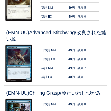
英語 NM
49円
残り 5
英語 EX
40円
残り 0
(EMN-UU)Advanced Stitchwing/改良された縫
い翼
日本語 NM
49円
残り 0
日本語 EX
40円
残り 0
英語 NM
49円
残り 7
英語 EX
40円
残り 1
(EMN-UU)Chilling Grasp/冷たいわしづかみ
日本語 NM
49円
残り 8