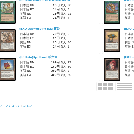
日本語 NM
29円
残り 30
日本語
日本語 EX
24円
残り 5
日本語
英語 NM
29円
残り 51
英語 N
英語 EX
24円
残り 1
英語 E
(EXO-UA)Medicine Bag/薬袋
(EXO
日本語 NM
29円
残り 0
日本語
日本語 EX
24円
残り 5
日本語
英語 NM
29円
残り 26
英語 N
英語 EX
24円
残り 1
英語 E
(EXO-UA)Spellbook/呪文書
(EXO-
日本語 NM
199円
残り 27
日本語
日本語 EX
160円
残り 26
日本語
英語 NM
399円
残り 2
英語 N
英語 EX
300円
残り 20
英語 E
ア
|
アンコモン
|
コモン