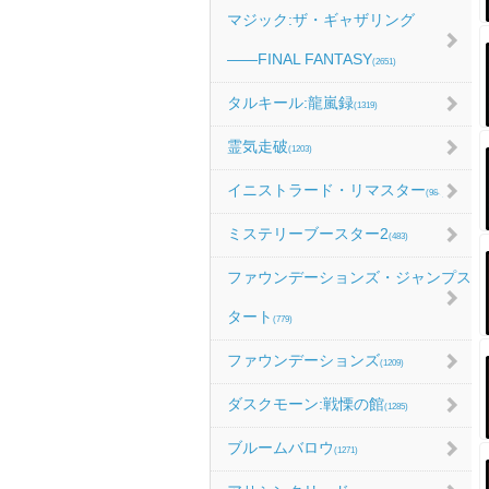
マジック:ザ・ギャザリング
――FINAL FANTASY
(2651)
タルキール:龍嵐録
(1319)
霊気走破
(1203)
イニストラード・リマスター
(984)
ミステリーブースター2
(483)
ファウンデーションズ・ジャンプス
タート
(779)
ファウンデーションズ
(1209)
ダスクモーン:戦慄の館
(1285)
ブルームバロウ
(1271)