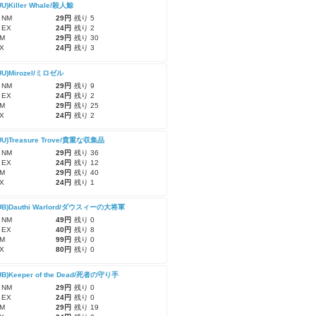
UU)Killer Whale/殺人鯨
 NM
29円
残り 5
 EX
24円
残り 2
M
29円
残り 30
X
24円
残り 3
UU)Mirozel/ミロゼル
 NM
29円
残り 9
 EX
24円
残り 2
M
29円
残り 25
X
24円
残り 2
UU)Treasure Trove/貴重な収集品
 NM
29円
残り 36
 EX
24円
残り 12
M
29円
残り 40
X
24円
残り 1
UB)Dauthi Warlord/ダウスィーの大将軍
 NM
49円
残り 0
 EX
40円
残り 8
M
99円
残り 0
X
80円
残り 0
UB)Keeper of the Dead/死者の守り手
 NM
29円
残り 0
 EX
24円
残り 0
M
29円
残り 19