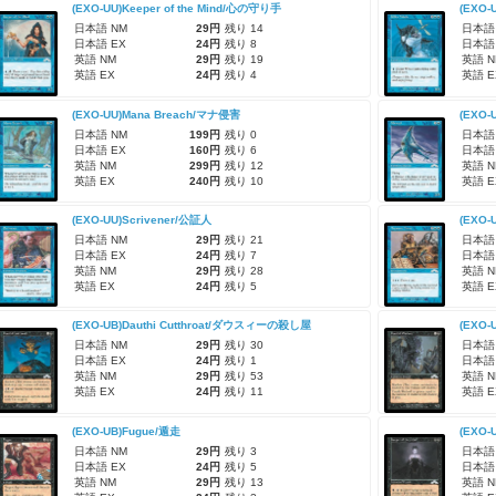
(EXO-UU)Keeper of the Mind/心の守り手
(EXO-
日本語 NM
29円
残り 14
日本語
日本語 EX
24円
残り 8
日本語
英語 NM
29円
残り 19
英語 N
英語 EX
24円
残り 4
英語 E
(EXO-UU)Mana Breach/マナ侵害
(EXO-
日本語 NM
199円
残り 0
日本語
日本語 EX
160円
残り 6
日本語
英語 NM
299円
残り 12
英語 N
英語 EX
240円
残り 10
英語 E
(EXO-UU)Scrivener/公証人
(EXO-
日本語 NM
29円
残り 21
日本語
日本語 EX
24円
残り 7
日本語
英語 NM
29円
残り 28
英語 N
英語 EX
24円
残り 5
英語 E
(EXO-UB)Dauthi Cutthroat/ダウスィーの殺し屋
(EXO-
日本語 NM
29円
残り 30
日本語
日本語 EX
24円
残り 1
日本語
英語 NM
29円
残り 53
英語 N
英語 EX
24円
残り 11
英語 E
(EXO-UB)Fugue/遁走
(EXO-
日本語 NM
29円
残り 3
日本語
日本語 EX
24円
残り 5
日本語
英語 NM
29円
残り 13
英語 N