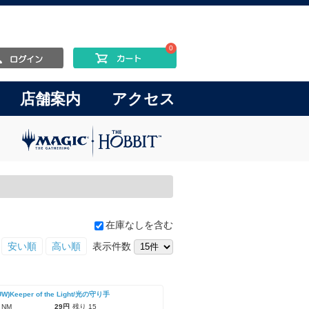
0
店舗案内
アクセス
在庫なしを含む
安い順
高い順
表示件数
UW)Keeper of the Light/光の守り手
 NM
29円
残り 15