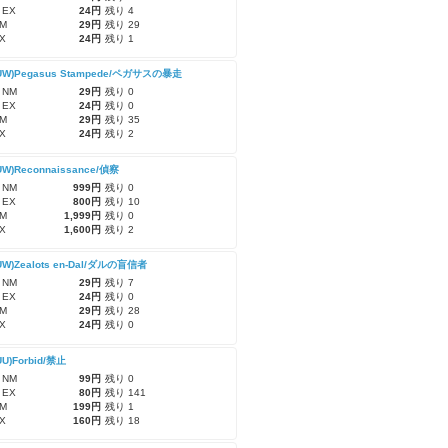
 EX
24円
残り 4
M
29円
残り 29
X
24円
残り 1
-UW)Pegasus Stampede/ペガサスの暴走
 NM
29円
残り 0
 EX
24円
残り 0
M
29円
残り 35
X
24円
残り 2
UW)Reconnaissance/偵察
 NM
999円
残り 0
 EX
800円
残り 10
M
1,999円
残り 0
X
1,600円
残り 2
UW)Zealots en-Dal/ダルの盲信者
 NM
29円
残り 7
 EX
24円
残り 0
M
29円
残り 28
X
24円
残り 0
UU)Forbid/禁止
 NM
99円
残り 0
 EX
80円
残り 141
M
199円
残り 1
X
160円
残り 18