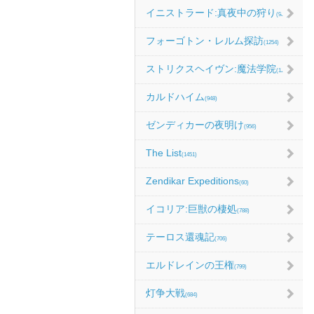
イニストラード:真夜中の狩り
(986)
フォーゴトン・レルム探訪
(1254)
ストリクスヘイヴン:魔法学院
(1214)
カルドハイム
(948)
ゼンディカーの夜明け
(956)
The List
(1451)
Zendikar Expeditions
(60)
イコリア:巨獣の棲処
(788)
テーロス還魂記
(706)
エルドレインの王権
(799)
灯争大戦
(684)