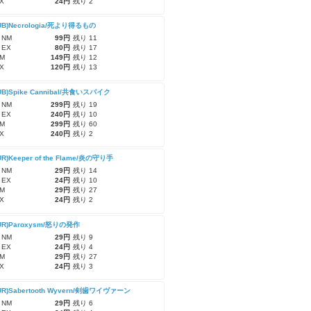
X
24円
残り 2
UB)Necrologia/死より得るもの
 NM
99円
残り 11
 EX
80円
残り 17
M
149円
残り 12
X
120円
残り 13
UB)Spike Cannibal/共食いスパイク
 NM
299円
残り 19
 EX
240円
残り 10
M
299円
残り 60
X
240円
残り 2
UR)Keeper of the Flame/炎の守り手
 NM
29円
残り 14
 EX
24円
残り 10
M
29円
残り 27
X
24円
残り 2
-UR)Paroxysm/怒りの発作
 NM
29円
残り 9
 EX
24円
残り 4
M
29円
残り 27
X
24円
残り 3
UR)Sabertooth Wyvern/剣歯ワイヴァーン
 NM
29円
残り 6