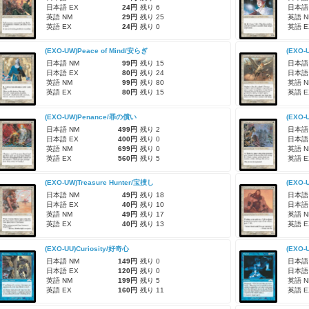
日本語 EX
24円
残り 6
日本語
英語 NM
29円
残り 25
英語 N
英語 EX
24円
残り 0
英語 E
(EXO-UW)Peace of Mind/安らぎ
(EXO
日本語 NM
99円
残り 15
日本語
日本語 EX
80円
残り 24
日本語
英語 NM
99円
残り 80
英語 N
英語 EX
80円
残り 15
英語 E
(EXO-UW)Penance/罪の償い
(EXO-
日本語 NM
499円
残り 2
日本語
日本語 EX
400円
残り 0
日本語
英語 NM
699円
残り 0
英語 N
英語 EX
560円
残り 5
英語 E
(EXO-UW)Treasure Hunter/宝捜し
(EXO-
日本語 NM
49円
残り 18
日本語
日本語 EX
40円
残り 10
日本語
英語 NM
49円
残り 17
英語 N
英語 EX
40円
残り 13
英語 E
(EXO-UU)Curiosity/好奇心
(EXO-
日本語 NM
149円
残り 0
日本語
日本語 EX
120円
残り 0
日本語
英語 NM
199円
残り 5
英語 N
英語 EX
160円
残り 11
英語 E