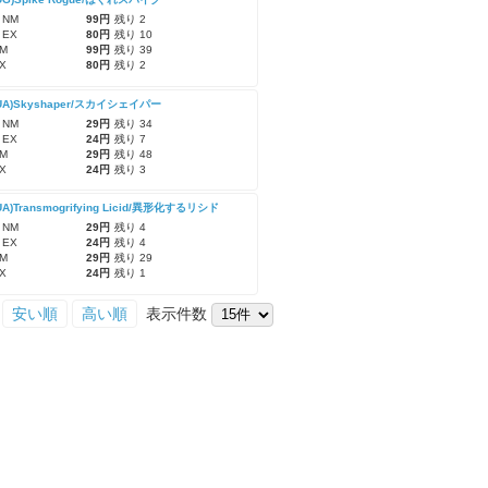
 NM
99円
残り 2
 EX
80円
残り 10
M
99円
残り 39
X
80円
残り 2
-UA)Skyshaper/スカイシェイパー
 NM
29円
残り 34
 EX
24円
残り 7
M
29円
残り 48
X
24円
残り 3
UA)Transmogrifying Licid/異形化するリシド
 NM
29円
残り 4
 EX
24円
残り 4
M
29円
残り 29
X
24円
残り 1
安い順
高い順
表示件数