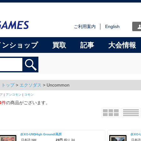
ご利用案内
English
インショップ
買取
記事
大会情報
トップ
>
エクソダス
> Uncommon
ア
|
アンコモン
|
コモン
4件
の商品がございます。
(EXO-UW)High Ground/高所
(EXO-
日本語 NM
29円
残り 34
日本語