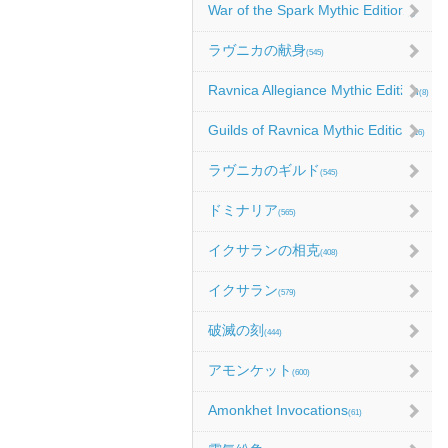
War of the Spark Mythic Edition
(9)
ラヴニカの献身
(545)
Ravnica Allegiance Mythic Edition
(8)
Guilds of Ravnica Mythic Edition
(16)
ラヴニカのギルド
(545)
ドミナリア
(565)
イクサランの相克
(408)
イクサラン
(579)
破滅の刻
(444)
アモンケット
(600)
Amonkhet Invocations
(61)