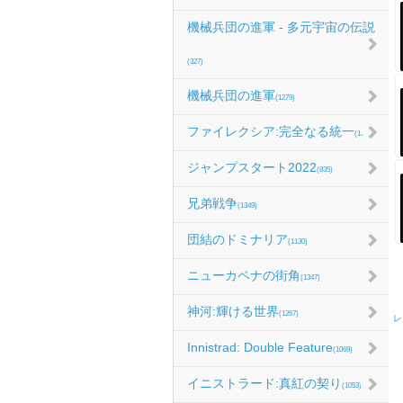
機械兵団の進軍 - 多元宇宙の伝説
(327)
機械兵団の進軍
(1279)
ファイレクシア:完全なる統一
(1067)
ジャンプスタート2022
(835)
兄弟戦争
(1349)
団結のドミナリア
(1130)
ニューカペナの街角
(1347)
神河:輝ける世界
(1267)
レ
Innistrad: Double Feature
(1069)
イニストラード:真紅の契り
(1053)