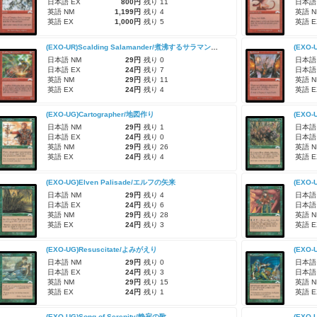
日本語 EX
800円
残り 11
日本語
英語 NM
1,199円
残り 4
英語 N
英語 EX
1,000円
残り 5
英語 E
(EXO-UR)Scalding Salamander/煮沸するサラマンダー
(EXO-
日本語 NM
29円
残り 0
日本語
日本語 EX
24円
残り 7
日本語
英語 NM
29円
残り 11
英語 N
英語 EX
24円
残り 4
英語 E
(EXO-UG)Cartographer/地図作り
(EXO-
日本語 NM
29円
残り 1
日本語
日本語 EX
24円
残り 0
日本語
英語 NM
29円
残り 26
英語 N
英語 EX
24円
残り 4
英語 E
(EXO-UG)Elven Palisade/エルフの矢来
(EXO-
日本語 NM
29円
残り 4
日本語
日本語 EX
24円
残り 6
日本語
英語 NM
29円
残り 28
英語 N
英語 EX
24円
残り 3
英語 E
(EXO-UG)Resuscitate/よみがえり
(EXO
日本語 NM
29円
残り 0
日本語
日本語 EX
24円
残り 3
日本語
英語 NM
29円
残り 15
英語 N
英語 EX
24円
残り 1
英語 E
(EXO-UG)Song of Serenity/静寂の歌
(EXO