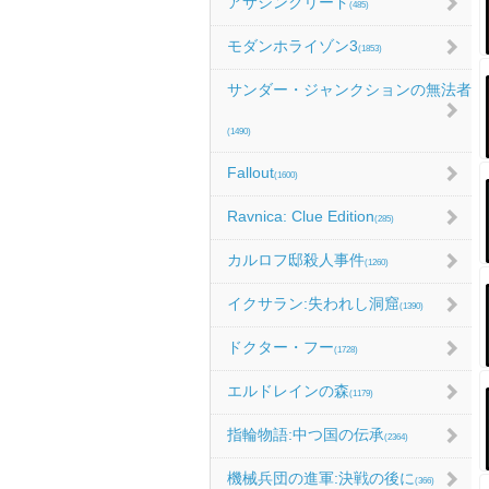
アサシンクリード
(485)
モダンホライゾン3
(1853)
サンダー・ジャンクションの無法者
(1490)
Fallout
(1600)
Ravnica: Clue Edition
(285)
カルロフ邸殺人事件
(1260)
イクサラン:失われし洞窟
(1390)
ドクター・フー
(1728)
エルドレインの森
(1179)
指輪物語:中つ国の伝承
(2364)
機械兵団の進軍:決戦の後に
(366)