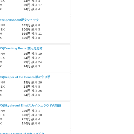
 EX
24円
残り 4
M
29円
残り 17
X
24円
残り 4
UR)Spellshock/呪文ショック
 NM
399円
残り 8
 EX
300円
残り 5
M
999円
残り 11
X
800円
残り 8
UG)Crashing Boars/突っ走る猪
 NM
29円
残り 19
 EX
24円
残り 2
M
29円
残り 24
X
24円
残り 3
UG)Keeper of the Beasts/獣の守り手
 NM
29円
残り 26
 EX
24円
残り 5
M
29円
残り 25
X
24円
残り 6
-UG)Skyshroud Elite/スカイシュラウドの精鋭
 NM
399円
残り 1
 EX
320円
残り 10
M
299円
残り 4
X
240円
残り 0
-UG)Spike Rogue/はぐれスパイク