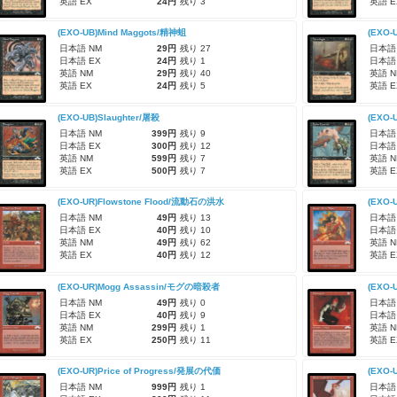
英語 EX
24円
残り 3
英語 E
(EXO-UB)Mind Maggots/精神蛆
(EXO-
日本語 NM
29円
残り 27
日本語
日本語 EX
24円
残り 1
日本語
英語 NM
29円
残り 40
英語 N
英語 EX
24円
残り 5
英語 E
(EXO-UB)Slaughter/屠殺
(EXO-
日本語 NM
399円
残り 9
日本語
日本語 EX
300円
残り 12
日本語
英語 NM
599円
残り 7
英語 N
英語 EX
500円
残り 7
英語 E
(EXO-UR)Flowstone Flood/流動石の洪水
(EXO-
日本語 NM
49円
残り 13
日本語
日本語 EX
40円
残り 10
日本語
英語 NM
49円
残り 62
英語 N
英語 EX
40円
残り 12
英語 E
(EXO-UR)Mogg Assassin/モグの暗殺者
(EXO
日本語 NM
49円
残り 0
日本語
日本語 EX
40円
残り 9
日本語
英語 NM
299円
残り 1
英語 N
英語 EX
250円
残り 11
英語 E
(EXO-UR)Price of Progress/発展の代価
(EXO-
日本語 NM
999円
残り 1
日本語