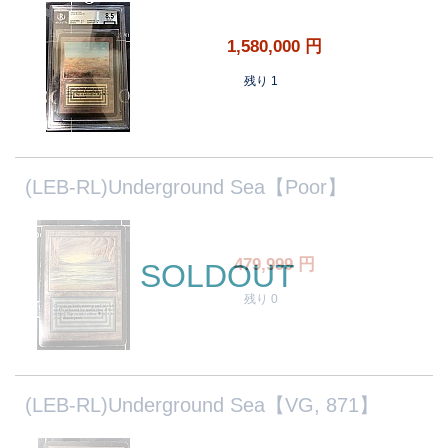
1,580,000
円
残り 1
(LEB-RL)Underground Sea【Poor】
479,999
円
SOLDOUT
残り 0
(LEB-RL)Underground Sea【VG, 871】