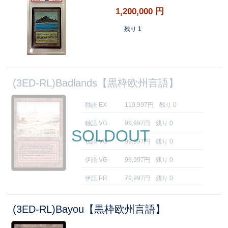
1,200,000
円
残り 1
(3ED-RL)Badlands【黒枠欧州言語】
独語 EX
119,997円
残り 0
独語 VG
99,997円
残り 0
SOLDOUT
仏語 VG
99,997円
残り 0
伊語 VG
99,997円
残り 0
伊語 PR
79,997円
残り 0
(3ED-RL)Bayou【黒枠欧州言語】