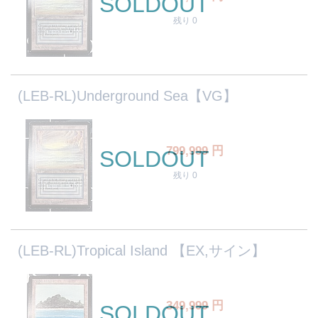
SOLDOUT
残り 0
(LEB-RL)Underground Sea【VG】
799,999
円
SOLDOUT
残り 0
(LEB-RL)Tropical Island 【EX,サイン】
349,999
円
SOLDOUT