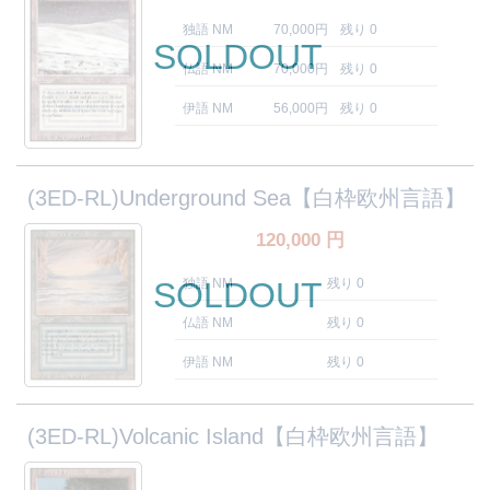
独語 NM
70,000円
残り 0
SOLDOUT
仏語 NM
70,000円
残り 0
伊語 NM
56,000円
残り 0
(3ED-RL)Underground Sea【白枠欧州言語】
120,000
円
SOLDOUT
独語 NM
残り 0
仏語 NM
残り 0
伊語 NM
残り 0
(3ED-RL)Volcanic Island【白枠欧州言語】