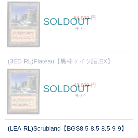
54,000
円
SOLDOUT
残り 0
(3ED-RL)Plateau【黒枠ドイツ語,EX】
48,000
円
SOLDOUT
残り 0
(LEA-RL)Scrubland【BGS8.5-8.5-8.5-9-9】