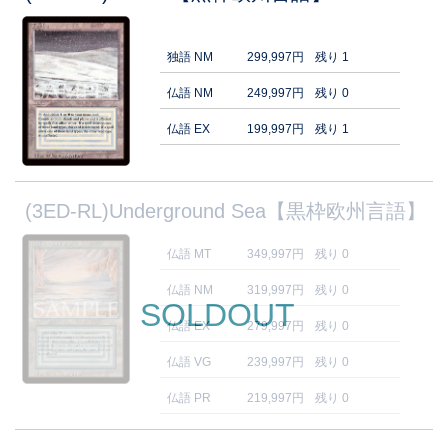
独語 NM
299,997円
残り 1
仏語 NM
249,997円
残り 0
仏語 EX
199,997円
残り 1
(3ED-RL)Underground Sea【黒枠欧州言語】
仏語 MT
349,997円
残り 0
仏語 NM
319,997円
残り 0
SOLDOUT
仏語 EX
279,997円
残り 0
仏語 VG
239,997円
残り 0
仏語 PR
219,997円
残り 0