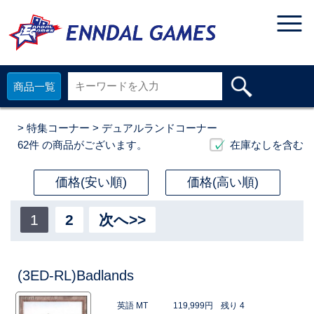
商品一覧
>
特集コーナー
> デュアルランドコーナー
62件
の商品がございます。
在庫なしを含む
価格(安い順)
価格(高い順)
1
2
次へ>>
(3ED-RL)Badlands
英語 MT
119,999円
残り 4