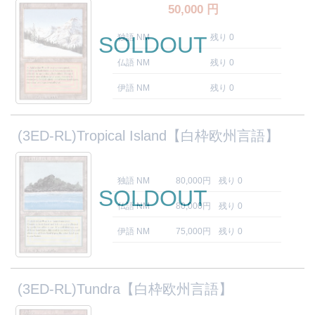
50,000
円
SOLDOUT
独語 NM
残り 0
仏語 NM
残り 0
伊語 NM
残り 0
(3ED-RL)Tropical Island【白枠欧州言語】
独語 NM
80,000円
残り 0
SOLDOUT
仏語 NM
80,000円
残り 0
伊語 NM
75,000円
残り 0
(3ED-RL)Tundra【白枠欧州言語】