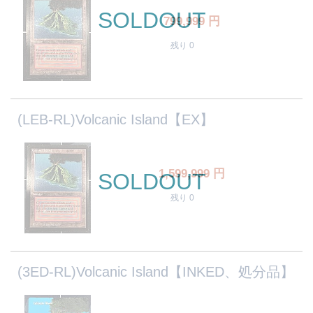
SOLDOUT
799,999
円
残り 0
(LEB-RL)Volcanic Island【EX】
1,599,999
円
SOLDOUT
残り 0
(3ED-RL)Volcanic Island【INKED、処分品】