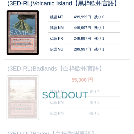
(3ED-RL)Volcanic Island【黒枠欧州言語】
独語 MT
499,999円
残り 0
独語 NM
449,997円
残り 1
仏語 PR
249,997円
残り 1
伊語 VG
299,997円
残り 1
(3ED-RL)Badlands【白枠欧州言語】
55,000
円
SOLDOUT
独語 NM
残り 0
仏語 NM
残り 0
伊語 NM
残り 0
(3ED-RL)Bayou【白枠欧州言語】