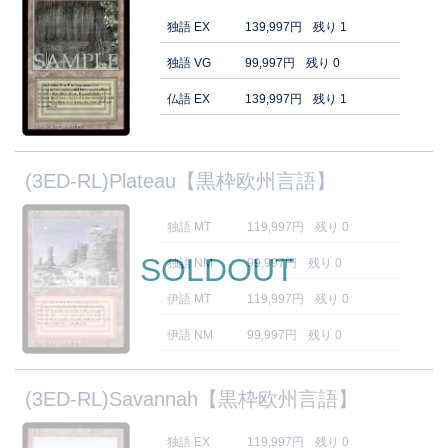
独語 EX
139,997円
残り 1
独語 VG
99,997円
残り 0
仏語 EX
139,997円
残り 1
(3ED-RL)Plateau【黒枠欧州言語】
独語 MT
119,997円
残り 0
SOLDOUT
独語 NM
99,997円
残り 0
伊語 MT
119,997円
残り 0
伊語 NM
99,997円
残り 0
(3ED-RL)Savannah【黒枠欧州言語】
独語 EX
119,997円
残り 0