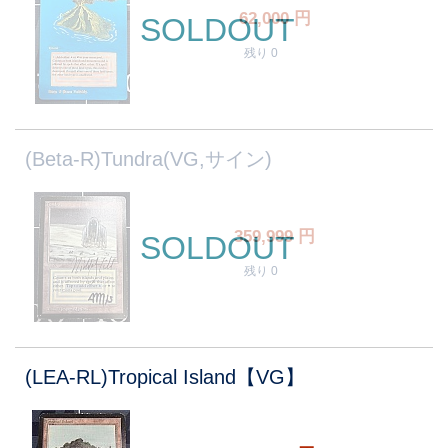
62,000
円
SOLDOUT
残り 0
(Beta-R)Tundra(VG,サイン)
359,999
円
SOLDOUT
残り 0
(LEA-RL)Tropical Island【VG】