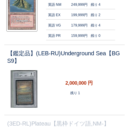
英語 NM
249,999円
残り 4
英語 EX
199,999円
残り 2
英語 VG
179,999円
残り 4
英語 PR
159,999円
残り 0
【鑑定品】(LEB-RU)Underground Sea【BG
S9】
2,000,000
円
残り 1
(3ED-RL)Plateau【黒枠ドイツ語,NM-】