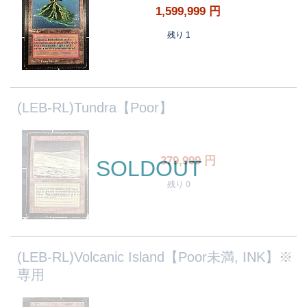
1,599,999
円
残り 1
(LEB-RL)Tundra【Poor】
379,999
円
SOLDOUT
残り 0
(LEB-RL)Volcanic Island【Poor未満, INK】※
専用