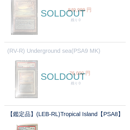
849,999
円
SOLDOUT
残り 0
(RV-R) Underground sea(PSA9 MK)
76,000
円
SOLDOUT
残り 0
【鑑定品】(LEB-RL)Tropical Island【PSA8】