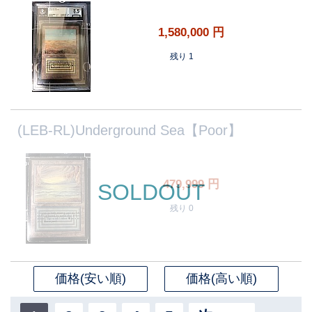
1,580,000
円
残り 1
(LEB-RL)Underground Sea【Poor】
479,999
円
SOLDOUT
残り 0
価格(安い順)
価格(高い順)