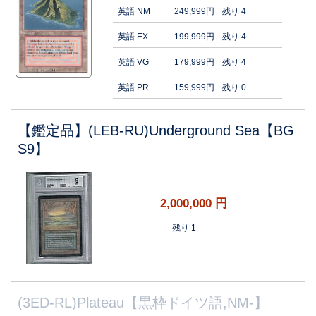
英語 NM
249,999円
残り 4
英語 EX
199,999円
残り 4
英語 VG
179,999円
残り 4
英語 PR
159,999円
残り 0
【鑑定品】(LEB-RU)Underground Sea【BG
S9】
2,000,000
円
残り 1
(3ED-RL)Plateau【黒枠ドイツ語,NM-】