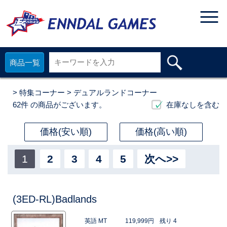
商品一覧
>
特集コーナー
> デュアルランドコーナー
62件
の商品がございます。
在庫なしを含む
価格(安い順)
価格(高い順)
1
2
3
4
5
次へ>>
(3ED-RL)Badlands
英語 MT
119,999円
残り 4