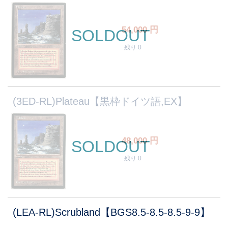
54,000
円
SOLDOUT
残り 0
(3ED-RL)Plateau【黒枠ドイツ語,EX】
48,000
円
SOLDOUT
残り 0
(LEA-RL)Scrubland【BGS8.5-8.5-8.5-9-9】