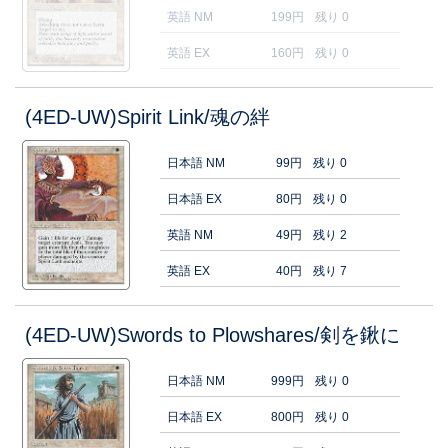
英語 NM
199円
残り 0
英語 EX
160円
残り 0
(4ED-UW)Spirit Link/魂の絆
日本語 NM
99円
残り 0
日本語 EX
80円
残り 0
英語 NM
49円
残り 2
英語 EX
40円
残り 7
(4ED-UW)Swords to Plowshares/剣を鍬に
日本語 NM
999円
残り 0
日本語 EX
800円
残り 0