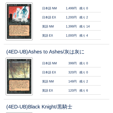
日本語 NM
1,499円
残り 0
日本語 EX
1,200円
残り 2
英語 NM
1,399円
残り 14
英語 EX
1,000円
残り 4
(4ED-UB)Ashes to Ashes/灰は灰に
日本語 NM
399円
残り 0
日本語 EX
320円
残り 0
英語 NM
149円
残り 2
英語 EX
120円
残り 6
(4ED-UB)Black Knight/黒騎士