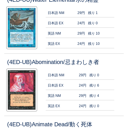
日本語 NM
29円
残り 1
日本語 EX
24円
残り 0
英語 NM
29円
残り 10
英語 EX
24円
残り 10
(4ED-UB)Abomination/忌まわしき者
日本語 NM
29円
残り 0
日本語 EX
24円
残り 6
英語 NM
29円
残り 4
英語 EX
24円
残り 0
(4ED-UB)Animate Dead/動く死体