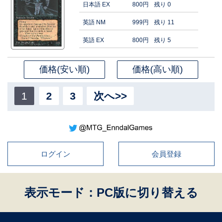
日本語 EX
800円
残り 0
英語 NM
999円
残り 11
英語 EX
800円
残り 5
価格(安い順)
価格(高い順)
1
2
3
次へ>>
ログイン
会員登録
表示モード：PC版に切り替える