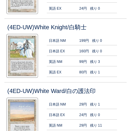
英語 EX
24円
残り 0
(4ED-UW)White Knight/白騎士
日本語 NM
199円
残り 0
日本語 EX
160円
残り 0
英語 NM
99円
残り 3
英語 EX
80円
残り 1
(4ED-UW)White Ward/白の護法印
日本語 NM
29円
残り 1
日本語 EX
24円
残り 0
英語 NM
29円
残り 11