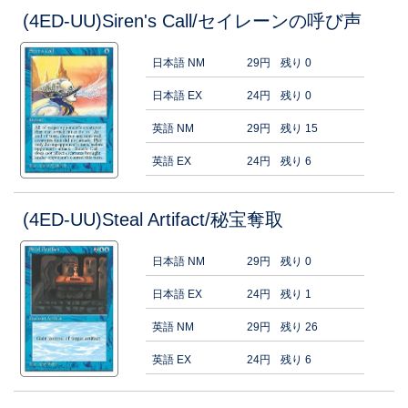
(4ED-UU)Siren's Call/セイレーンの呼び声
日本語 NM
29円
残り 0
日本語 EX
24円
残り 0
英語 NM
29円
残り 15
英語 EX
24円
残り 6
(4ED-UU)Steal Artifact/秘宝奪取
日本語 NM
29円
残り 0
日本語 EX
24円
残り 1
英語 NM
29円
残り 26
英語 EX
24円
残り 6