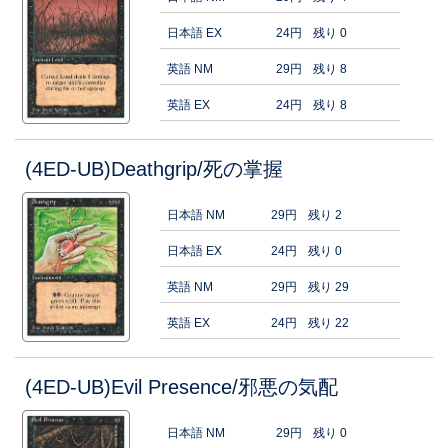
日本語 EX
24円
残り 0
英語 NM
29円
残り 8
英語 EX
24円
残り 8
(4ED-UB)Deathgrip/死の掌握
日本語 NM
29円
残り 2
日本語 EX
24円
残り 0
英語 NM
29円
残り 29
英語 EX
24円
残り 22
(4ED-UB)Evil Presence/邪悪の気配
日本語 NM
29円
残り 0