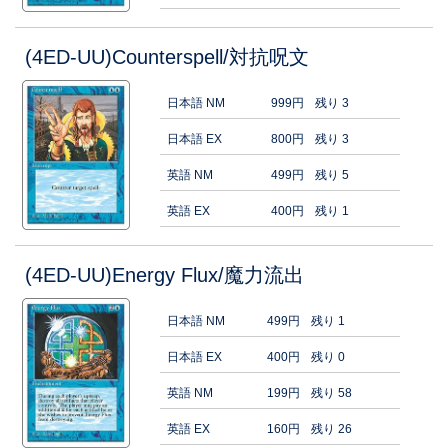
(4ED-UU)Counterspell/対抗呪文
日本語 NM
999円
残り 3
日本語 EX
800円
残り 3
英語 NM
499円
残り 5
英語 EX
400円
残り 1
(4ED-UU)Energy Flux/魔力流出
日本語 NM
499円
残り 1
日本語 EX
400円
残り 0
英語 NM
199円
残り 58
英語 EX
160円
残り 26