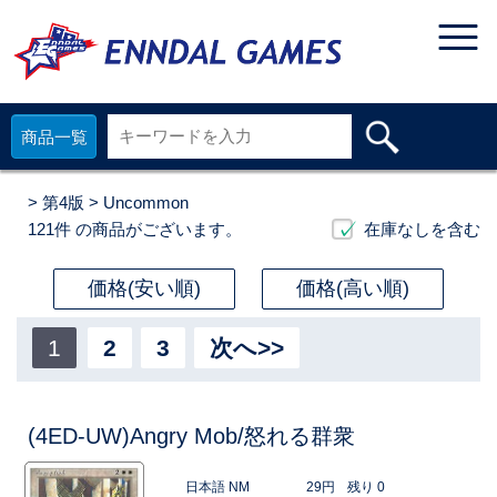
商品一覧
>
第4版
> Uncommon
121件
の商品がございます。
在庫なしを含む
価格(安い順)
価格(高い順)
1
2
3
次へ>>
(4ED-UW)Angry Mob/怒れる群衆
日本語 NM
29円
残り 0