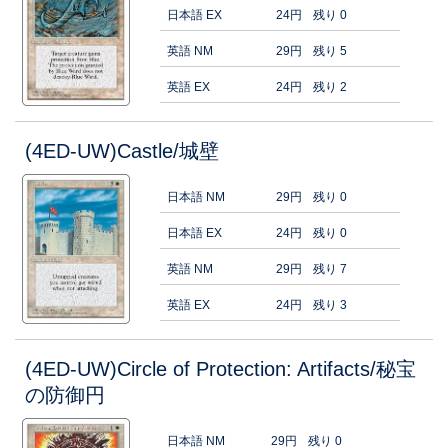
日本語 EX
24円
残り 0
英語 NM
29円
残り 5
英語 EX
24円
残り 2
(4ED-UW)Castle/城壁
日本語 NM
29円
残り 0
日本語 EX
24円
残り 0
英語 NM
29円
残り 7
英語 EX
24円
残り 3
(4ED-UW)Circle of Protection: Artifacts/秘宝
の防御円
日本語 NM
29円
残り 0