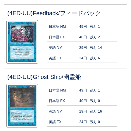
(4ED-UU)Feedback/フィードバック
日本語 NM
49円
残り 1
日本語 EX
40円
残り 2
英語 NM
29円
残り 14
英語 EX
24円
残り 6
(4ED-UU)Ghost Ship/幽霊船
日本語 NM
49円
残り 1
日本語 EX
40円
残り 0
英語 NM
29円
残り 16
英語 EX
24円
残り 0