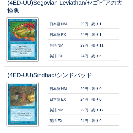
(4ED-UU)Segovian Leviathan/セゴビアの大
怪魚
日本語 NM
29円
残り 1
日本語 EX
24円
残り 1
英語 NM
29円
残り 11
英語 EX
24円
残り 6
(4ED-UU)Sindbad/シンドバッド
日本語 NM
29円
残り 0
日本語 EX
24円
残り 0
英語 NM
29円
残り 17
英語 EX
24円
残り 9