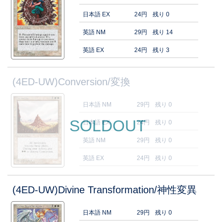
日本語 EX
24円
残り 0
英語 NM
29円
残り 14
英語 EX
24円
残り 3
(4ED-UW)Conversion/変換
日本語 NM
29円
残り 0
SOLDOUT
日本語 EX
24円
残り 0
英語 NM
29円
残り 0
英語 EX
24円
残り 0
(4ED-UW)Divine Transformation/神性変異
日本語 NM
29円
残り 0