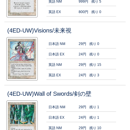
英語 NM
999円
残り 5
英語 EX
800円
残り 0
(4ED-UW)Visions/未来視
日本語 NM
29円
残り 0
日本語 EX
24円
残り 0
英語 NM
29円
残り 15
英語 EX
24円
残り 3
(4ED-UW)Wall of Swords/剣の壁
日本語 NM
29円
残り 1
日本語 EX
24円
残り 1
英語 NM
29円
残り 10