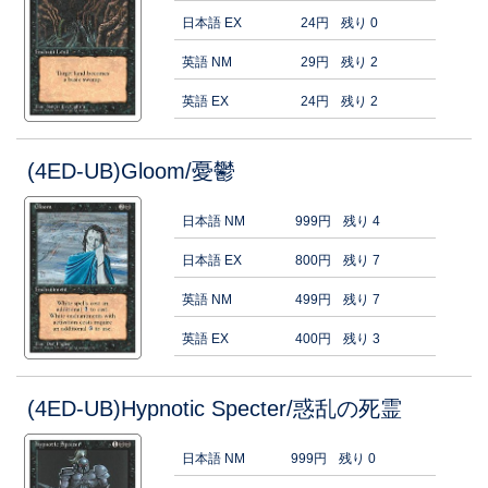
日本語 EX
24円
残り 0
英語 NM
29円
残り 2
英語 EX
24円
残り 2
(4ED-UB)Gloom/憂鬱
日本語 NM
999円
残り 4
日本語 EX
800円
残り 7
英語 NM
499円
残り 7
英語 EX
400円
残り 3
(4ED-UB)Hypnotic Specter/惑乱の死霊
日本語 NM
999円
残り 0