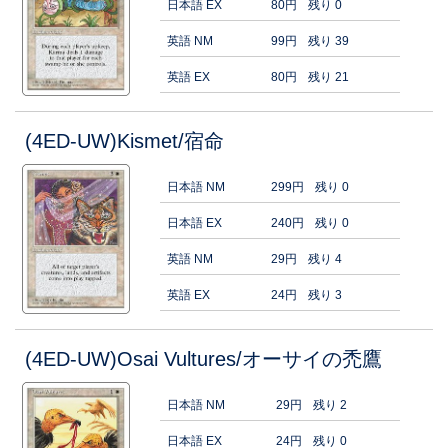
日本語 EX
80円
残り 0
英語 NM
99円
残り 39
英語 EX
80円
残り 21
(4ED-UW)Kismet/宿命
日本語 NM
299円
残り 0
日本語 EX
240円
残り 0
英語 NM
29円
残り 4
英語 EX
24円
残り 3
(4ED-UW)Osai Vultures/オーサイの禿鷹
日本語 NM
29円
残り 2
日本語 EX
24円
残り 0