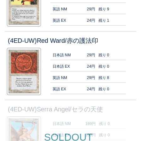
英語 NM
29円
残り 9
英語 EX
24円
残り 1
(4ED-UW)Red Ward/赤の護法印
日本語 NM
29円
残り 0
日本語 EX
24円
残り 0
英語 NM
29円
残り 8
英語 EX
24円
残り 0
(4ED-UW)Serra Angel/セラの天使
日本語 NM
199円
残り 0
SOLDOUT
日本語 EX
160円
残り 0