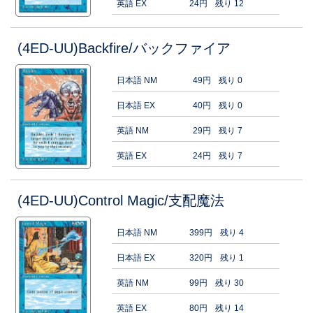
英語 EX
24円
残り 12
(4ED-UU)Backfire/バックファイア
日本語 NM
49円
残り 0
日本語 EX
40円
残り 0
英語 NM
29円
残り 7
英語 EX
24円
残り 7
(4ED-UU)Control Magic/支配魔法
日本語 NM
399円
残り 4
日本語 EX
320円
残り 1
英語 NM
99円
残り 30
英語 EX
80円
残り 14