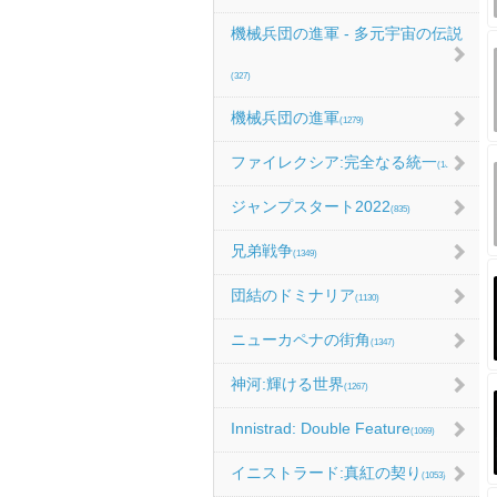
機械兵団の進軍 - 多元宇宙の伝説
(327)
機械兵団の進軍
(1279)
ファイレクシア:完全なる統一
(1067)
ジャンプスタート2022
(835)
兄弟戦争
(1349)
団結のドミナリア
(1130)
ニューカペナの街角
(1347)
神河:輝ける世界
(1267)
Innistrad: Double Feature
(1069)
イニストラード:真紅の契り
(1053)