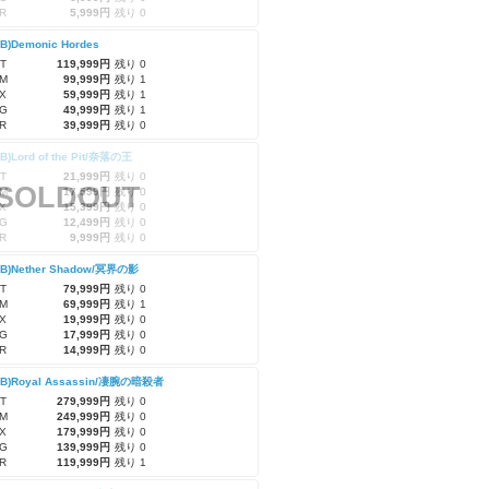
R
5,999円
残り 0
RB)Demonic Hordes
T
119,999円
残り 0
M
99,999円
残り 1
X
59,999円
残り 1
G
49,999円
残り 1
R
39,999円
残り 0
B)Lord of the Pit/奈落の王
T
21,999円
残り 0
SOLDOUT
M
17,599円
残り 0
X
15,399円
残り 0
G
12,499円
残り 0
R
9,999円
残り 0
RB)Nether Shadow/冥界の影
T
79,999円
残り 0
M
69,999円
残り 1
X
19,999円
残り 0
G
17,999円
残り 0
R
14,999円
残り 0
RB)Royal Assassin/凄腕の暗殺者
T
279,999円
残り 0
M
249,999円
残り 0
X
179,999円
残り 0
G
139,999円
残り 0
R
119,999円
残り 1