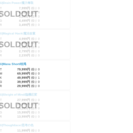
RU)Drain Power/魔力奪取
T
7,999円
残り 0
SOLDOUT
M
6,399円
残り 0
X
5,599円
残り 0
G
4,499円
残り 0
R
3,499円
残り 0
RU)Magical Hack/魔法改竄
T
4,999円
残り 0
SOLDOUT
M
3,999円
残り 0
X
3,499円
残り 0
G
2,799円
残り 0
R
2,239円
残り 0
RU)Mana Short/枯渇
T
79,999円
残り 0
M
69,999円
残り 0
X
49,999円
残り 1
G
39,999円
残り 0
R
29,999円
残り 0
RU)Sleight of Mind/臨機応変
T
27,999円
残り 0
SOLDOUT
M
25,999円
残り 0
X
19,999円
残り 0
G
15,999円
残り 0
R
13,999円
残り 0
RU)Thoughtlace/思考の色
T
11,999円
残り 0