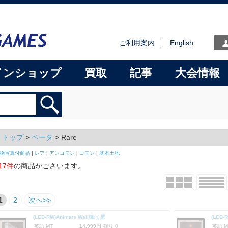
ご利用案内
English
インショップ
買取
記事
大会情報
トップ
>
ベータ
> Rare
物写真付商品
|
レア
|
アンコモン
|
コモン
|
基本土地
17件
の商品がございます。
1
2
次へ>>
(LEB-RW)Animate Wall/動く壁
(LEB
英語 MT
14,999円
残り 0
英語 M