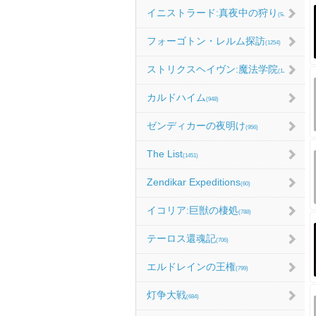
イニストラード:真夜中の狩り
(986)
フォーゴトン・レルム探訪
(1254)
ストリクスヘイヴン:魔法学院
(1214)
カルドハイム
(948)
ゼンディカーの夜明け
(956)
The List
(1451)
Zendikar Expeditions
(60)
イコリア:巨獣の棲処
(788)
テーロス還魂記
(706)
エルドレインの王権
(799)
灯争大戦
(684)