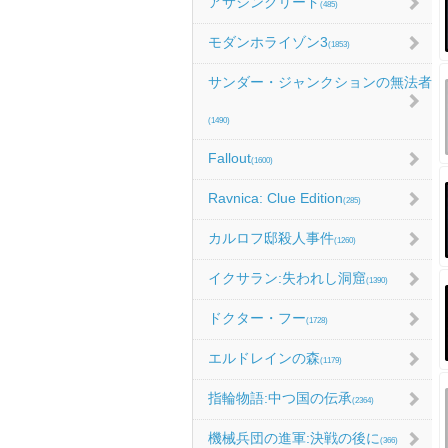
アサシンクリード
(485)
モダンホライゾン3
(1853)
サンダー・ジャンクションの無法者
(1490)
Fallout
(1600)
Ravnica: Clue Edition
(285)
カルロフ邸殺人事件
(1260)
イクサラン:失われし洞窟
(1390)
ドクター・フー
(1728)
エルドレインの森
(1179)
指輪物語:中つ国の伝承
(2364)
機械兵団の進軍:決戦の後に
(366)