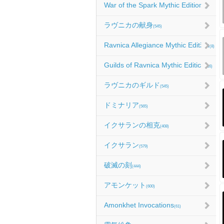
War of the Spark Mythic Edition
(9)
ラヴニカの献身
(545)
Ravnica Allegiance Mythic Edition
(8)
Guilds of Ravnica Mythic Edition
(16)
ラヴニカのギルド
(545)
ドミナリア
(565)
イクサランの相克
(408)
イクサラン
(579)
破滅の刻
(444)
アモンケット
(600)
Amonkhet Invocations
(61)