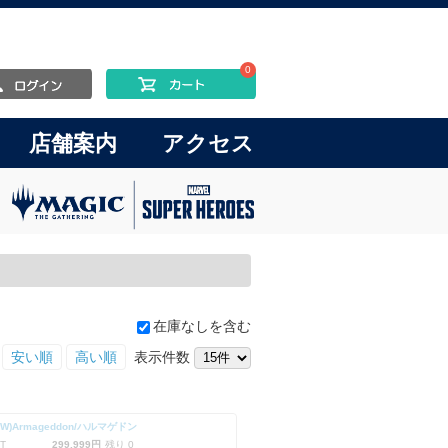
0
店舗案内
アクセス
在庫なしを含む
安い順
高い順
表示件数
-RW)Armageddon/ハルマゲドン
T
299,999円
残り 0