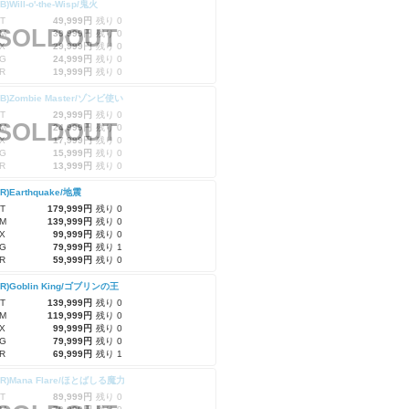
B)Will-o'-the-Wisp/鬼火
T
49,999円
残り 0
SOLDOUT
M
39,999円
残り 0
X
29,999円
残り 0
G
24,999円
残り 0
R
19,999円
残り 0
RB)Zombie Master/ゾンビ使い
T
29,999円
残り 0
SOLDOUT
M
24,999円
残り 0
X
17,999円
残り 0
G
15,999円
残り 0
R
13,999円
残り 0
RR)Earthquake/地震
T
179,999円
残り 0
M
139,999円
残り 0
X
99,999円
残り 0
G
79,999円
残り 1
R
59,999円
残り 0
RR)Goblin King/ゴブリンの王
T
139,999円
残り 0
M
119,999円
残り 0
X
99,999円
残り 0
G
79,999円
残り 0
R
69,999円
残り 1
RR)Mana Flare/ほとばしる魔力
T
89,999円
残り 0