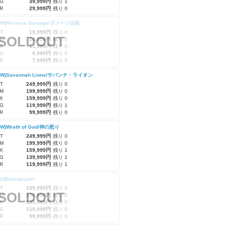
G
39,999円
残り 1
R
29,999円
残り 0
-RW)Reverse Damage/ダメージ反転
T
19,999円
残り 0
SOLDOUT
M
14,999円
残り 0
X
11,999円
残り 0
G
9,999円
残り 0
R
7,999円
残り 0
-RW)Savannah Lions/サバンナ・ライオン
T
249,999円
残り 0
M
199,999円
残り 0
X
159,999円
残り 0
G
119,999円
残り 1
R
99,999円
残り 0
RW)Wrath of God/神の怒り
T
249,999円
残り 0
M
199,999円
残り 0
X
159,999円
残り 1
G
139,999円
残り 1
R
119,999円
残り 1
U)Braingeyser
T
199,999円
残り 0
SOLDOUT
M
179,999円
残り 0
X
139,999円
残り 0
G
119,999円
残り 0
R
99,999円
残り 0