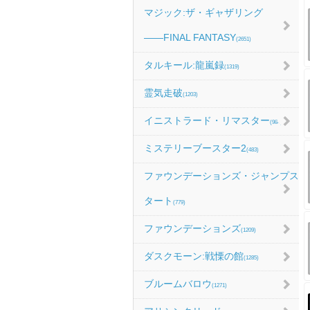
マジック:ザ・ギャザリング
――FINAL FANTASY
(2651)
タルキール:龍嵐録
(1319)
霊気走破
(1203)
イニストラード・リマスター
(984)
ミステリーブースター2
(483)
ファウンデーションズ・ジャンプス
タート
(779)
ファウンデーションズ
(1209)
ダスクモーン:戦慄の館
(1285)
ブルームバロウ
(1271)