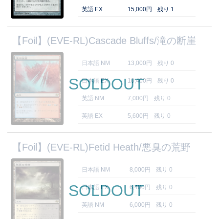
英語 EX
15,000円
残り 1
【Foil】(EVE-RL)Cascade Bluffs/滝の断崖
日本語 NM
13,000円
残り 0
SOLDOUT
日本語 EX
10,400円
残り 0
英語 NM
7,000円
残り 0
英語 EX
5,600円
残り 0
【Foil】(EVE-RL)Fetid Heath/悪臭の荒野
日本語 NM
8,000円
残り 0
SOLDOUT
日本語 EX
6,400円
残り 0
英語 NM
6,000円
残り 0