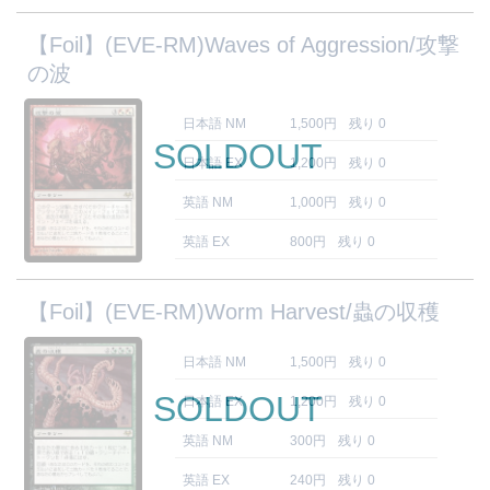
【Foil】(EVE-RM)Waves of Aggression/攻撃
の波
日本語 NM
1,500円
残り 0
SOLDOUT
日本語 EX
1,200円
残り 0
英語 NM
1,000円
残り 0
英語 EX
800円
残り 0
【Foil】(EVE-RM)Worm Harvest/蟲の収穫
日本語 NM
1,500円
残り 0
SOLDOUT
日本語 EX
1,200円
残り 0
英語 NM
300円
残り 0
英語 EX
240円
残り 0