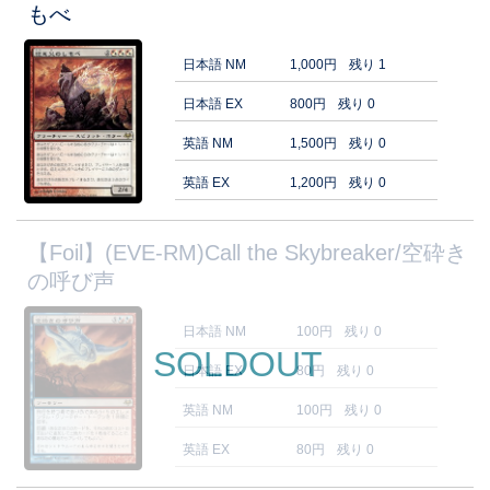
もべ
日本語 NM
1,000円
残り 1
日本語 EX
800円
残り 0
英語 NM
1,500円
残り 0
英語 EX
1,200円
残り 0
【Foil】(EVE-RM)Call the Skybreaker/空砕き
の呼び声
日本語 NM
100円
残り 0
SOLDOUT
日本語 EX
80円
残り 0
英語 NM
100円
残り 0
英語 EX
80円
残り 0