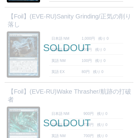
【Foil】(EVE-RU)Sanity Grinding/正気の削り
落し
日本語 NM
1,000円
残り 0
SOLDOUT
日本語 EX
800円
残り 0
英語 NM
100円
残り 0
英語 EX
80円
残り 0
【Foil】(EVE-RU)Wake Thrasher/航跡の打破
者
日本語 NM
900円
残り 0
SOLDOUT
日本語 EX
720円
残り 0
英語 NM
700円
残り 0