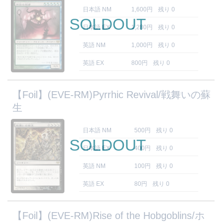
日本語 NM
1,600円
残り 0
SOLDOUT
日本語 EX
1,280円
残り 0
英語 NM
1,000円
残り 0
英語 EX
800円
残り 0
【Foil】(EVE-RM)Pyrrhic Revival/戦舞いの蘇
生
日本語 NM
500円
残り 0
SOLDOUT
日本語 EX
400円
残り 0
英語 NM
100円
残り 0
英語 EX
80円
残り 0
【Foil】(EVE-RM)Rise of the Hobgoblins/ホ