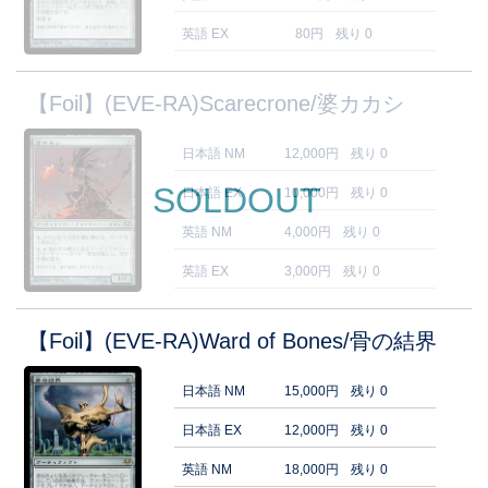
英語 EX
80円
残り 0
【Foil】(EVE-RA)Scarecrone/婆カカシ
日本語 NM
12,000円
残り 0
SOLDOUT
日本語 EX
10,000円
残り 0
英語 NM
4,000円
残り 0
英語 EX
3,000円
残り 0
【Foil】(EVE-RA)Ward of Bones/骨の結界
日本語 NM
15,000円
残り 0
日本語 EX
12,000円
残り 0
英語 NM
18,000円
残り 0