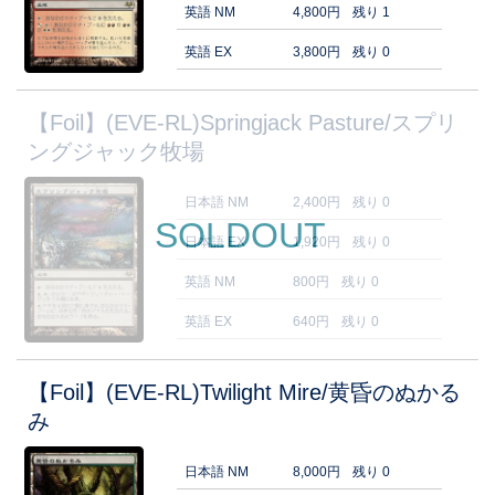
英語 NM
4,800円
残り 1
英語 EX
3,800円
残り 0
【Foil】(EVE-RL)Springjack Pasture/スプリ
ングジャック牧場
日本語 NM
2,400円
残り 0
SOLDOUT
日本語 EX
1,920円
残り 0
英語 NM
800円
残り 0
英語 EX
640円
残り 0
【Foil】(EVE-RL)Twilight Mire/黄昏のぬかる
み
日本語 NM
8,000円
残り 0