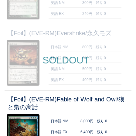
英語 NM
300円
残り 0
英語 EX
240円
残り 0
【Foil】(EVE-RM)Evershrike/永久モズ
日本語 NM
800円
残り 0
SOLDOUT
日本語 EX
640円
残り 0
英語 NM
500円
残り 0
英語 EX
400円
残り 0
【Foil】(EVE-RM)Fable of Wolf and Owl/狼
と梟の寓話
日本語 NM
8,000円
残り 0
日本語 EX
6,400円
残り 0