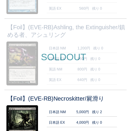
英語 EX
560円
残り 0
【Foil】(EVE-RB)Ashling, the Extinguisher/鎮
める者、アシュリング
日本語 NM
1,200円
残り 0
SOLDOUT
日本語 EX
960円
残り 0
英語 NM
800円
残り 0
英語 EX
640円
残り 0
【Foil】(EVE-RB)Necroskitter/屍滑り
日本語 NM
5,000円
残り 2
日本語 EX
4,000円
残り 0