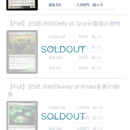
英語 EX
1,200円
残り 0
【Foil】(EVE-RM)Deity of Scars/傷痕の神性
日本語 NM
800円
残り 0
SOLDOUT
日本語 EX
640円
残り 0
英語 NM
300円
残り 0
英語 EX
240円
残り 0
【Foil】(EVE-RM)Divinity of Pride/名誉の御
身
日本語 NM
1,500円
残り 0
SOLDOUT
日本語 EX
1,200円
残り 0
英語 NM
1,500円
残り 0