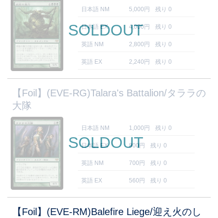
日本語 NM
5,000円
残り 0
SOLDOUT
日本語 EX
4,000円
残り 0
英語 NM
2,800円
残り 0
英語 EX
2,240円
残り 0
【Foil】(EVE-RG)Talara's Battalion/タララの
大隊
日本語 NM
1,000円
残り 0
SOLDOUT
日本語 EX
800円
残り 0
英語 NM
700円
残り 0
英語 EX
560円
残り 0
【Foil】(EVE-RM)Balefire Liege/迎え火のし