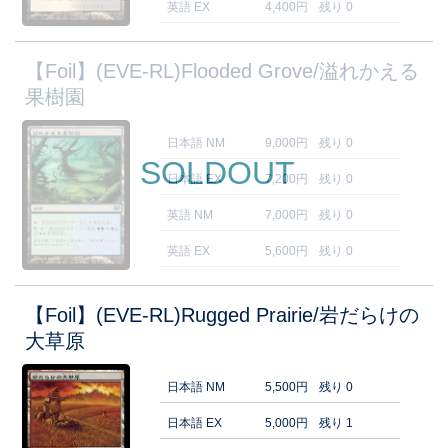
英語 EX
4,400円
残り 0
【Foil】(EVE-RL)Flooded Grove/溢れかえる
果樹園
日本語 NM
9,000円
残り 0
SOLDOUT
日本語 EX
7,200円
残り 0
英語 NM
7,000円
残り 0
英語 EX
5,600円
残り 0
【Foil】(EVE-RL)Rugged Prairie/岩だらけの
大草原
日本語 NM
5,500円
残り 0
日本語 EX
5,000円
残り 1