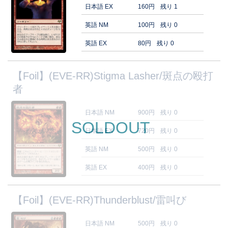
日本語 EX
160円
残り 1
英語 NM
100円
残り 0
英語 EX
80円
残り 0
【Foil】(EVE-RR)Stigma Lasher/斑点の殴打
者
日本語 NM
900円
残り 0
SOLDOUT
日本語 EX
720円
残り 0
英語 NM
500円
残り 0
英語 EX
400円
残り 0
【Foil】(EVE-RR)Thunderblust/雷叫び
日本語 NM
500円
残り 0