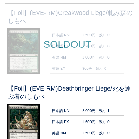
【Foil】(EVE-RM)Creakwood Liege/軋み森の
しもべ
日本語 NM
1,500円
残り 0
SOLDOUT
日本語 EX
1,200円
残り 0
英語 NM
1,000円
残り 0
英語 EX
800円
残り 0
【Foil】(EVE-RM)Deathbringer Liege/死を運
ぶ者のしもべ
日本語 NM
2,000円
残り 1
日本語 EX
1,600円
残り 0
英語 NM
1,500円
残り 0