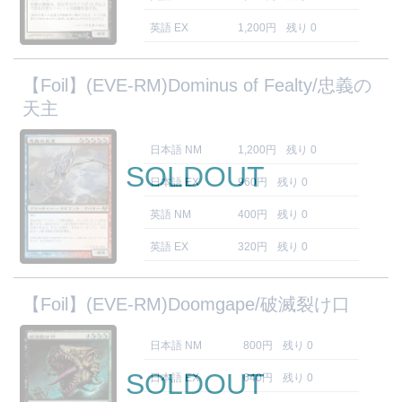
英語 EX
1,200円
残り 0
【Foil】(EVE-RM)Dominus of Fealty/忠義の
天主
日本語 NM
1,200円
残り 0
SOLDOUT
日本語 EX
960円
残り 0
英語 NM
400円
残り 0
英語 EX
320円
残り 0
【Foil】(EVE-RM)Doomgape/破滅裂け口
日本語 NM
800円
残り 0
SOLDOUT
日本語 EX
640円
残り 0