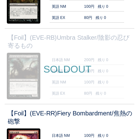
英語 NM
100円
残り 0
英語 EX
80円
残り 0
【Foil】(EVE-RB)Umbra Stalker/陰影の忍び
寄るもの
日本語 NM
200円
残り 0
SOLDOUT
日本語 EX
160円
残り 0
英語 NM
100円
残り 0
英語 EX
80円
残り 0
【Foil】(EVE-RR)Fiery Bombardment/焦熱の
砲撃
日本語 NM
100円
残り 0