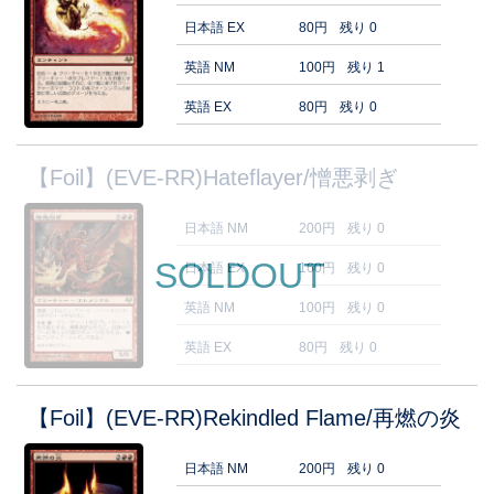
日本語 EX
80円
残り 0
英語 NM
100円
残り 1
英語 EX
80円
残り 0
【Foil】(EVE-RR)Hateflayer/憎悪剥ぎ
日本語 NM
200円
残り 0
SOLDOUT
日本語 EX
160円
残り 0
英語 NM
100円
残り 0
英語 EX
80円
残り 0
【Foil】(EVE-RR)Rekindled Flame/再燃の炎
日本語 NM
200円
残り 0