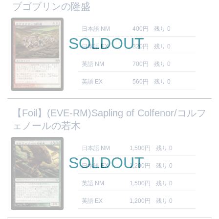
ブゴブリンの隆盛
日本語 NM
400円
残り 0
SOLDOUT
日本語 EX
320円
残り 0
英語 NM
700円
残り 0
英語 EX
560円
残り 0
【Foil】(EVE-RM)Sapling of Colfenor/コルフ
ェノールの若木
日本語 NM
1,500円
残り 0
SOLDOUT
日本語 EX
1,200円
残り 0
英語 NM
1,500円
残り 0
英語 EX
1,200円
残り 0