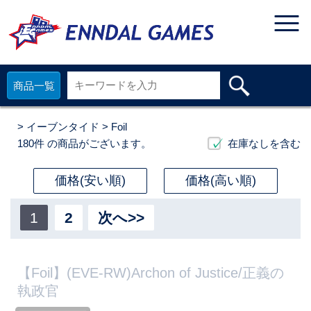
商品一覧
>
イーブンタイド
> Foil
180件
の商品がございます。
在庫なしを含む
価格(安い順)
価格(高い順)
1
2
次へ>>
【Foil】(EVE-RW)Archon of Justice/正義の
執政官