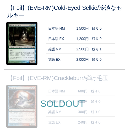
【Foil】(EVE-RM)Cold-Eyed Selkie/冷淡なセ
ルキー
日本語 NM
1,500円
残り 0
日本語 EX
1,200円
残り 0
英語 NM
2,500円
残り 1
英語 EX
2,000円
残り 0
【Foil】(EVE-RM)Crackleburr/弾け毛玉
日本語 NM
600円
残り 0
SOLDOUT
日本語 EX
480円
残り 0
英語 NM
300円
残り 0
英語 EX
240円
残り 0