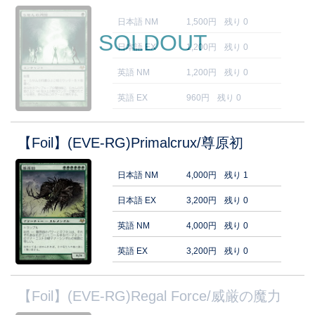
日本語 NM
1,500円
残り 0
SOLDOUT
日本語 EX
1,200円
残り 0
英語 NM
1,200円
残り 0
英語 EX
960円
残り 0
【Foil】(EVE-RG)Primalcrux/尊原初
日本語 NM
4,000円
残り 1
日本語 EX
3,200円
残り 0
英語 NM
4,000円
残り 0
英語 EX
3,200円
残り 0
【Foil】(EVE-RG)Regal Force/威厳の魔力