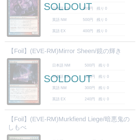
SOLDOUT
日本語 EX
800円
残り 0
英語 NM
500円
残り 0
英語 EX
400円
残り 0
【Foil】(EVE-RM)Mirror Sheen/鏡の輝き
日本語 NM
500円
残り 0
SOLDOUT
日本語 EX
400円
残り 0
英語 NM
300円
残り 0
英語 EX
240円
残り 0
【Foil】(EVE-RM)Murkfiend Liege/暗悪鬼の
しもべ