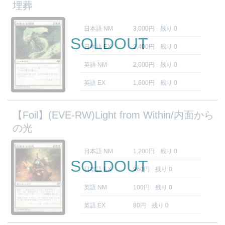
埋葬
日本語 NM
3,000円
残り 0
SOLDOUT
日本語 EX
2,400円
残り 0
英語 NM
2,000円
残り 0
英語 EX
1,600円
残り 0
【Foil】(EVE-RW)Light from Within/内面から
の光
日本語 NM
1,200円
残り 0
SOLDOUT
日本語 EX
960円
残り 0
英語 NM
100円
残り 0
英語 EX
80円
残り 0