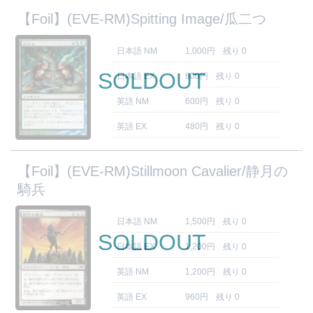
【Foil】(EVE-RM)Spitting Image/瓜二つ
日本語 NM
1,000円
残り 0
SOLDOUT
日本語 EX
800円
残り 0
英語 NM
600円
残り 0
英語 EX
480円
残り 0
【Foil】(EVE-RM)Stillmoon Cavalier/静月の
騎兵
日本語 NM
1,500円
残り 0
SOLDOUT
日本語 EX
1,200円
残り 0
英語 NM
1,200円
残り 0
英語 EX
960円
残り 0