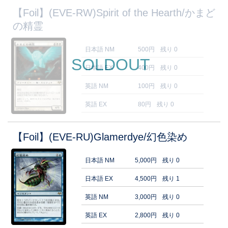
【Foil】(EVE-RW)Spirit of the Hearth/かまど
の精霊
日本語 NM
500円
残り 0
SOLDOUT
日本語 EX
400円
残り 0
英語 NM
100円
残り 0
英語 EX
80円
残り 0
【Foil】(EVE-RU)Glamerdye/幻色染め
日本語 NM
5,000円
残り 0
日本語 EX
4,500円
残り 1
英語 NM
3,000円
残り 0
英語 EX
2,800円
残り 0