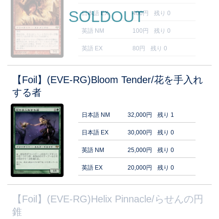
SOLDOUT
日本語 EX
400円
残り 0
英語 NM
100円
残り 0
英語 EX
80円
残り 0
【Foil】(EVE-RG)Bloom Tender/花を手入れ
する者
日本語 NM
32,000円
残り 1
日本語 EX
30,000円
残り 0
英語 NM
25,000円
残り 0
英語 EX
20,000円
残り 0
【Foil】(EVE-RG)Helix Pinnacle/らせんの円
錐