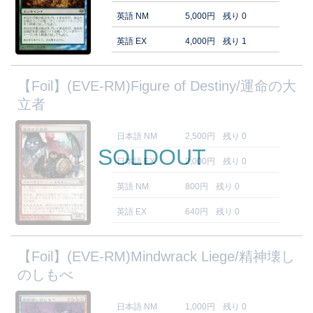
英語 NM
5,000円
残り 0
英語 EX
4,000円
残り 1
【Foil】(EVE-RM)Figure of Destiny/運命の大
立者
日本語 NM
2,500円
残り 0
SOLDOUT
日本語 EX
2,000円
残り 0
英語 NM
800円
残り 0
英語 EX
640円
残り 0
【Foil】(EVE-RM)Mindwrack Liege/精神壊し
のしもべ
日本語 NM
1,000円
残り 0