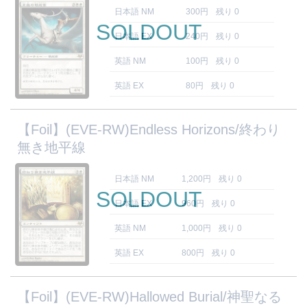
日本語 NM
300円
残り 0
SOLDOUT
日本語 EX
240円
残り 0
英語 NM
100円
残り 0
英語 EX
80円
残り 0
【Foil】(EVE-RW)Endless Horizons/終わり
無き地平線
日本語 NM
1,200円
残り 0
SOLDOUT
日本語 EX
960円
残り 0
英語 NM
1,000円
残り 0
英語 EX
800円
残り 0
【Foil】(EVE-RW)Hallowed Burial/神聖なる