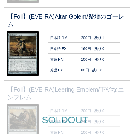
【Foil】(EVE-RA)Altar Golem/祭壇のゴーレ
ム
日本語 NM
200円
残り 1
日本語 EX
160円
残り 0
英語 NM
100円
残り 0
英語 EX
80円
残り 0
【Foil】(EVE-RA)Leering Emblem/下劣なエ
ンブレム
日本語 NM
300円
残り 0
SOLDOUT
日本語 EX
240円
残り 0
英語 NM
100円
残り 0