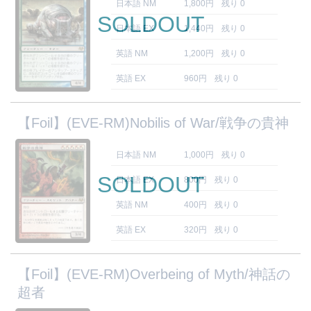
日本語 NM
1,800円
残り 0
SOLDOUT
日本語 EX
1,440円
残り 0
英語 NM
1,200円
残り 0
英語 EX
960円
残り 0
【Foil】(EVE-RM)Nobilis of War/戦争の貴神
日本語 NM
1,000円
残り 0
SOLDOUT
日本語 EX
800円
残り 0
英語 NM
400円
残り 0
英語 EX
320円
残り 0
【Foil】(EVE-RM)Overbeing of Myth/神話の
超者