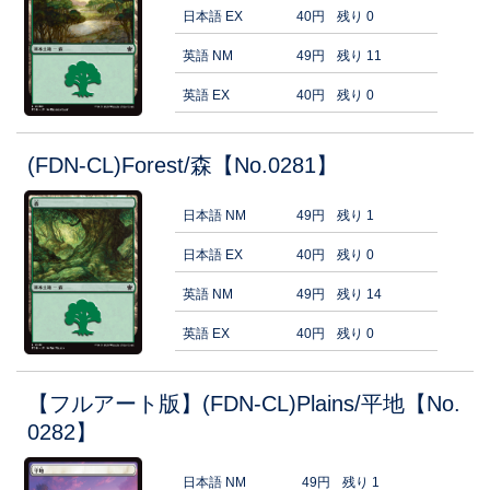
日本語 EX
40円
残り 0
英語 NM
49円
残り 11
英語 EX
40円
残り 0
(FDN-CL)Forest/森【No.0281】
日本語 NM
49円
残り 1
日本語 EX
40円
残り 0
英語 NM
49円
残り 14
英語 EX
40円
残り 0
【フルアート版】(FDN-CL)Plains/平地【No.
0282】
日本語 NM
49円
残り 1