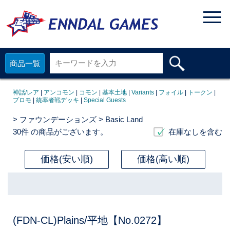
商品一覧
神話/レア
|
アンコモン
|
コモン
|
基本土地
|
Variants
|
フォイル
|
トークン
|
プロモ
|
統率者戦デッキ
|
Special Guests
>
ファウンデーションズ
> Basic Land
30件
の商品がございます。
在庫なしを含む
価格(安い順)
価格(高い順)
(FDN-CL)Plains/平地【No.0272】