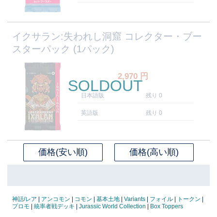
イクサラン:失われし洞窟 コレクター・ブー
スターパック (1パック)
2,970
円
SOLDOUT
日本語版
残り 0
英語版
残り 0
価格(安い順)
価格(高い順)
神話/レア
|
アンコモン
|
コモン
|
基本土地
|
Variants
|
フォイル
|
トークン
|
プロモ
|
統率者戦デッキ
|
Jurassic World Collection
|
Box Toppers