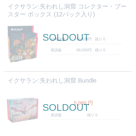
イクサラン:失われし洞窟 コレクター・ブー
スター ボックス (12パック入り)
SOLDOUT
日本語版
33,600円
残り 0
英語版
88,000円
残り 0
イクサラン:失われし洞窟 Bundle
5,060
円
SOLDOUT
英語版
残り 0