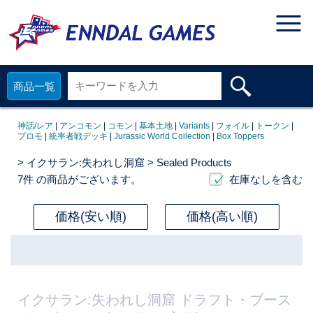
商品一覧
神話/レア
|
アンコモン
|
コモン
|
基本土地
|
Variants
|
フォイル
|
トークン
|
プロモ
|
統率者戦デッキ
|
Jurassic World Collection
|
Box Toppers
>
イクサラン:失われし洞窟
> Sealed Products
7件
の商品がございます。
在庫なしを含む
価格(安い順)
価格(高い順)
イクサラン:失われし洞窟 ドラフト・ブース