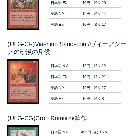
日本語 EX
40円
残り 20
英語 NM
49円
残り 14
英語 EX
40円
残り 17
(ULG-CR)Viashino Sandscout/ヴィーアシー
ノの砂漠の斥候
日本語 NM
49円
残り 12
日本語 EX
40円
残り 21
英語 NM
49円
残り 27
英語 EX
40円
残り 8
(ULG-CG)Crop Rotation/輪作
日本語 NM
499円
残り 26