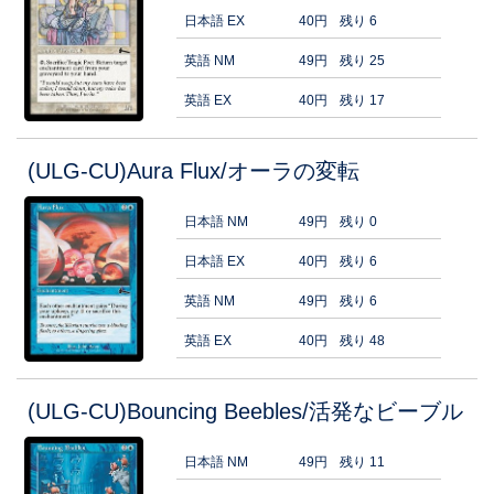
日本語 EX
40円
残り 6
英語 NM
49円
残り 25
英語 EX
40円
残り 17
(ULG-CU)Aura Flux/オーラの変転
日本語 NM
49円
残り 0
日本語 EX
40円
残り 6
英語 NM
49円
残り 6
英語 EX
40円
残り 48
(ULG-CU)Bouncing Beebles/活発なビーブル
日本語 NM
49円
残り 11