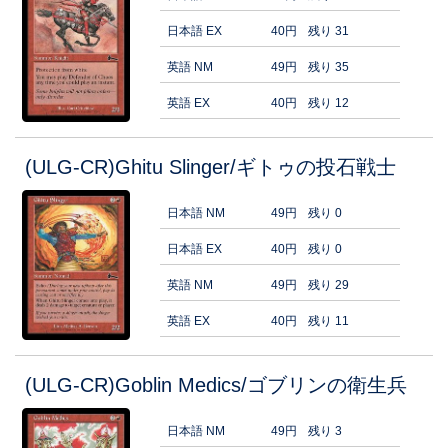
日本語 EX
40円
残り 31
英語 NM
49円
残り 35
英語 EX
40円
残り 12
(ULG-CR)Ghitu Slinger/ギトゥの投石戦士
日本語 NM
49円
残り 0
日本語 EX
40円
残り 0
英語 NM
49円
残り 29
英語 EX
40円
残り 11
(ULG-CR)Goblin Medics/ゴブリンの衛生兵
日本語 NM
49円
残り 3