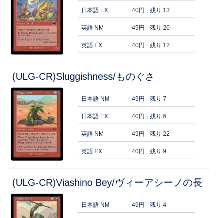
日本語 EX
40円
残り 13
英語 NM
49円
残り 20
英語 EX
40円
残り 12
(ULG-CR)Sluggishness/ものぐさ
日本語 NM
49円
残り 7
日本語 EX
40円
残り 6
英語 NM
49円
残り 22
英語 EX
40円
残り 9
(ULG-CR)Viashino Bey/ヴィーアシーノの長
日本語 NM
49円
残り 4