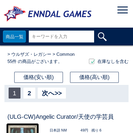
商品一覧
>
ウルザズ・レガシー
> Common
55件
の商品がございます。
在庫なしを含む
価格(安い順)
価格(高い順)
1
2
次へ>>
(ULG-CW)Angelic Curator/天使の学芸員
日本語 NM
49円
残り 6