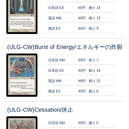
日本語 EX
40円
残り 14
英語 NM
49円
残り 15
英語 EX
40円
残り 9
(ULG-CW)Burst of Energy/エネルギーの炸裂
日本語 NM
49円
残り 7
日本語 EX
40円
残り 16
英語 NM
49円
残り 32
英語 EX
40円
残り 8
(ULG-CW)Cessation/休止
日本語 NM
49円
残り 0