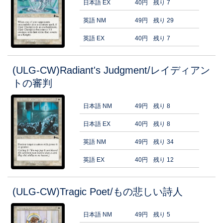
日本語 EX
40円
残り 7
英語 NM
49円
残り 29
英語 EX
40円
残り 7
(ULG-CW)Radiant's Judgment/レイディアン
トの審判
日本語 NM
49円
残り 8
日本語 EX
40円
残り 8
英語 NM
49円
残り 34
英語 EX
40円
残り 12
(ULG-CW)Tragic Poet/もの悲しい詩人
日本語 NM
49円
残り 5