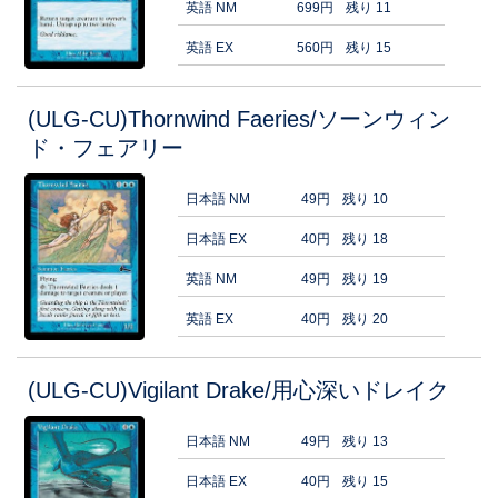
英語 NM
699円
残り 11
英語 EX
560円
残り 15
(ULG-CU)Thornwind Faeries/ソーンウィン
ド・フェアリー
日本語 NM
49円
残り 10
日本語 EX
40円
残り 18
英語 NM
49円
残り 19
英語 EX
40円
残り 20
(ULG-CU)Vigilant Drake/用心深いドレイク
日本語 NM
49円
残り 13
日本語 EX
40円
残り 15