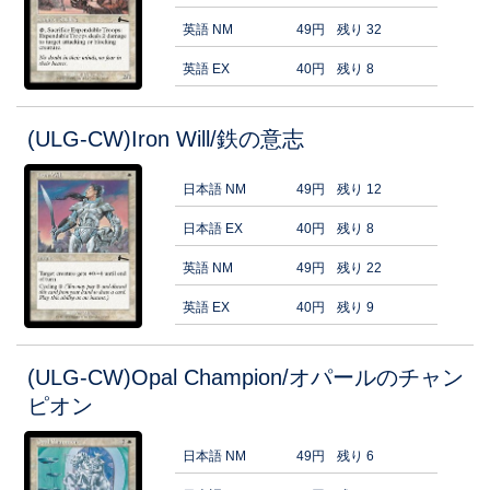
英語 NM
49円
残り 32
英語 EX
40円
残り 8
(ULG-CW)Iron Will/鉄の意志
日本語 NM
49円
残り 12
日本語 EX
40円
残り 8
英語 NM
49円
残り 22
英語 EX
40円
残り 9
(ULG-CW)Opal Champion/オパールのチャン
ピオン
日本語 NM
49円
残り 6