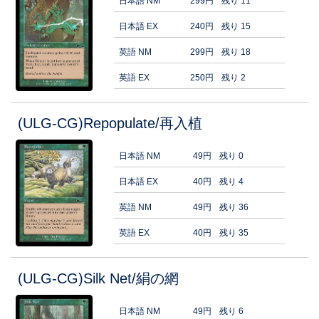
日本語 NM
299円
残り 11
日本語 EX
240円
残り 15
英語 NM
299円
残り 18
英語 EX
250円
残り 2
(ULG-CG)Repopulate/再入植
日本語 NM
49円
残り 0
日本語 EX
40円
残り 4
英語 NM
49円
残り 36
英語 EX
40円
残り 35
(ULG-CG)Silk Net/絹の網
日本語 NM
49円
残り 6