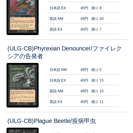
日本語 EX
40円
残り 8
英語 NM
49円
残り 20
英語 EX
40円
残り 7
(ULG-CB)Phyrexian Denouncer/ファイレク
シアの告発者
日本語 NM
49円
残り 5
日本語 EX
40円
残り 15
英語 NM
49円
残り 15
英語 EX
40円
残り 11
(ULG-CB)Plague Beetle/疫病甲虫