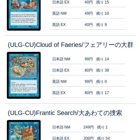
日本語 EX
40円
残り 15
英語 NM
49円
残り 10
英語 EX
40円
残り 9
(ULG-CU)Cloud of Faeries/フェアリーの大群
日本語 NM
99円
残り 14
日本語 EX
80円
残り 38
英語 NM
99円
残り 0
英語 EX
80円
残り 17
(ULG-CU)Frantic Search/大あわての捜索
日本語 NM
249円
残り 1
日本語 EX
200円
残り 54