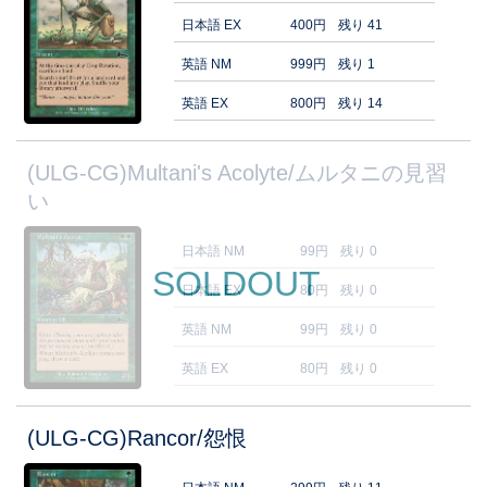
日本語 EX
400円
残り 41
英語 NM
999円
残り 1
英語 EX
800円
残り 14
(ULG-CG)Multani's Acolyte/ムルタニの見習
い
日本語 NM
99円
残り 0
SOLDOUT
日本語 EX
80円
残り 0
英語 NM
99円
残り 0
英語 EX
80円
残り 0
(ULG-CG)Rancor/怨恨