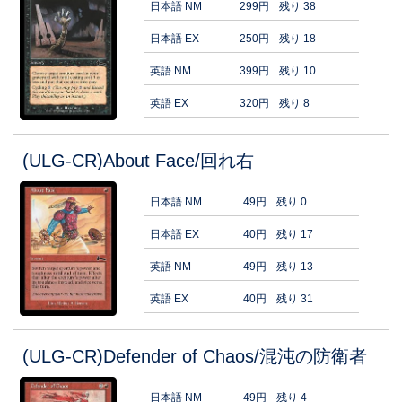
日本語 NM
299円
残り 38
日本語 EX
250円
残り 18
英語 NM
399円
残り 10
英語 EX
320円
残り 8
(ULG-CR)About Face/回れ右
日本語 NM
49円
残り 0
日本語 EX
40円
残り 17
英語 NM
49円
残り 13
英語 EX
40円
残り 31
(ULG-CR)Defender of Chaos/混沌の防衛者
日本語 NM
49円
残り 4