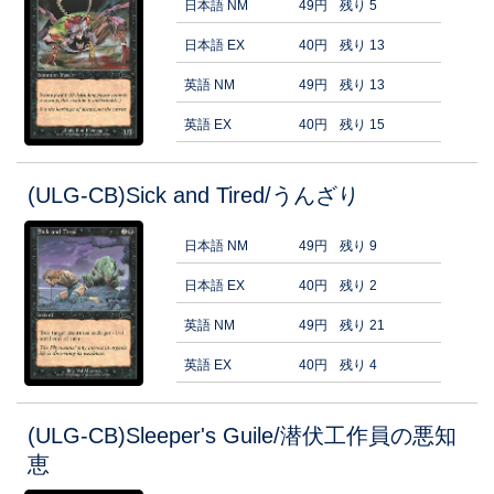
日本語 NM
49円
残り 5
日本語 EX
40円
残り 13
英語 NM
49円
残り 13
英語 EX
40円
残り 15
(ULG-CB)Sick and Tired/うんざり
日本語 NM
49円
残り 9
日本語 EX
40円
残り 2
英語 NM
49円
残り 21
英語 EX
40円
残り 4
(ULG-CB)Sleeper's Guile/潜伏工作員の悪知
恵