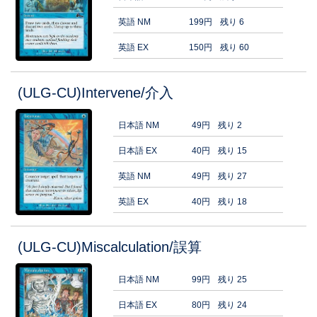
英語 NM
199円
残り 6
英語 EX
150円
残り 60
(ULG-CU)Intervene/介入
日本語 NM
49円
残り 2
日本語 EX
40円
残り 15
英語 NM
49円
残り 27
英語 EX
40円
残り 18
(ULG-CU)Miscalculation/誤算
日本語 NM
99円
残り 25
日本語 EX
80円
残り 24