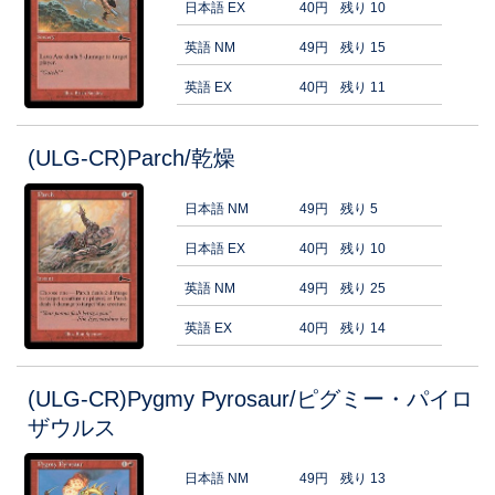
日本語 EX
40円
残り 10
英語 NM
49円
残り 15
英語 EX
40円
残り 11
(ULG-CR)Parch/乾燥
日本語 NM
49円
残り 5
日本語 EX
40円
残り 10
英語 NM
49円
残り 25
英語 EX
40円
残り 14
(ULG-CR)Pygmy Pyrosaur/ピグミー・パイロ
ザウルス
日本語 NM
49円
残り 13