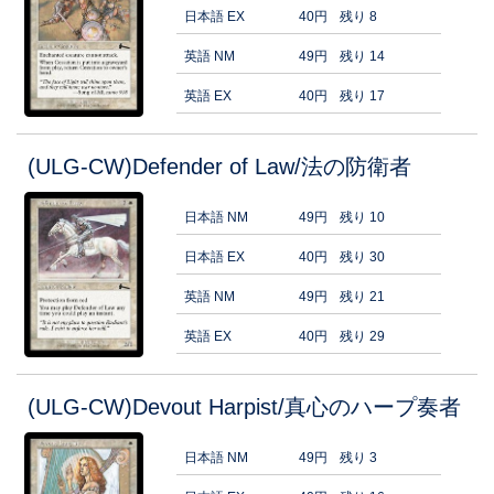
日本語 EX
40円
残り 8
英語 NM
49円
残り 14
英語 EX
40円
残り 17
(ULG-CW)Defender of Law/法の防衛者
日本語 NM
49円
残り 10
日本語 EX
40円
残り 30
英語 NM
49円
残り 21
英語 EX
40円
残り 29
(ULG-CW)Devout Harpist/真心のハープ奏者
日本語 NM
49円
残り 3