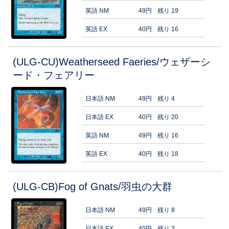
英語 NM
49円
残り 19
英語 EX
40円
残り 16
(ULG-CU)Weatherseed Faeries/ウェザーシ
ード・フェアリー
日本語 NM
49円
残り 4
日本語 EX
40円
残り 20
英語 NM
49円
残り 16
英語 EX
40円
残り 18
(ULG-CB)Fog of Gnats/羽虫の大群
日本語 NM
49円
残り 8
日本語 EX
40円
残り 3