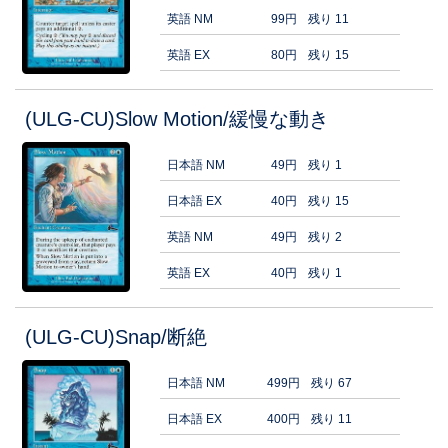
英語 NM
99円
残り 11
英語 EX
80円
残り 15
(ULG-CU)Slow Motion/緩慢な動き
日本語 NM
49円
残り 1
日本語 EX
40円
残り 15
英語 NM
49円
残り 2
英語 EX
40円
残り 1
(ULG-CU)Snap/断絶
日本語 NM
499円
残り 67
日本語 EX
400円
残り 11