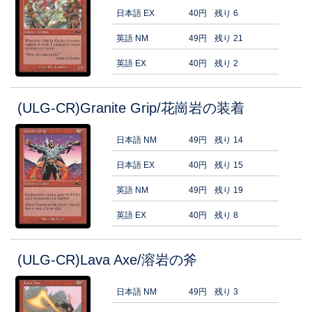
日本語 EX
40円
残り 6
英語 NM
49円
残り 21
英語 EX
40円
残り 2
(ULG-CR)Granite Grip/花崗岩の装着
日本語 NM
49円
残り 14
日本語 EX
40円
残り 15
英語 NM
49円
残り 19
英語 EX
40円
残り 8
(ULG-CR)Lava Axe/溶岩の斧
日本語 NM
49円
残り 3