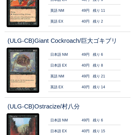
英語 NM
49円
残り 11
英語 EX
40円
残り 2
(ULG-CB)Giant Cockroach/巨大ゴキブリ
日本語 NM
49円
残り 6
日本語 EX
40円
残り 8
英語 NM
49円
残り 21
英語 EX
40円
残り 14
(ULG-CB)Ostracize/村八分
日本語 NM
49円
残り 6
日本語 EX
40円
残り 15