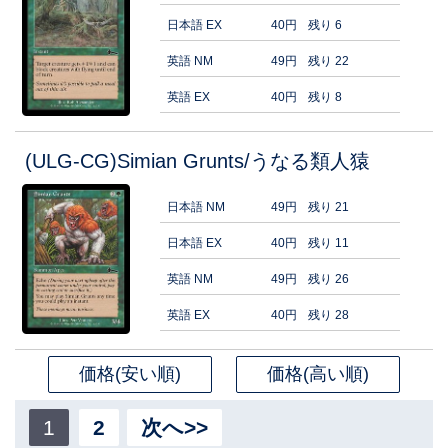
日本語 EX
40円
残り 6
英語 NM
49円
残り 22
英語 EX
40円
残り 8
(ULG-CG)Simian Grunts/うなる類人猿
日本語 NM
49円
残り 21
日本語 EX
40円
残り 11
英語 NM
49円
残り 26
英語 EX
40円
残り 28
価格(安い順)
価格(高い順)
1
2
次へ>>