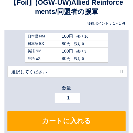
【Foil】(OGW-UW)Allied Reinforce
ments/同盟者の援軍
獲得ポイント：
1～1
Pt
100円
日本語 NM
残り 16
80円
日本語 EX
残り 0
100円
英語 NM
残り 3
80円
英語 EX
残り 0
数量
カートに入れる