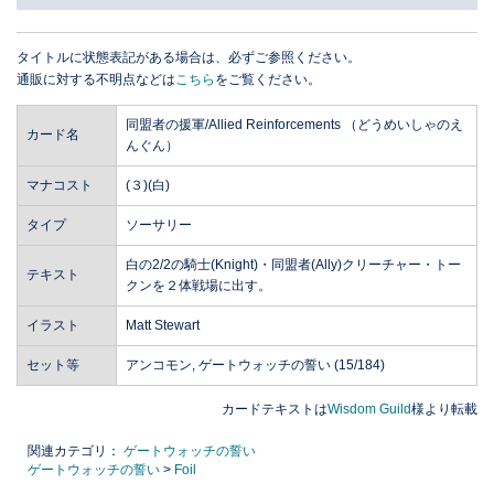
タイトルに状態表記がある場合は、必ずご参照ください。
通販に対する不明点などは
こちら
をご覧ください。
同盟者の援軍/Allied Reinforcements （どうめいしゃのえ
カード名
んぐん）
マナコスト
(３)(白)
タイプ
ソーサリー
白の2/2の騎士(Knight)・同盟者(Ally)クリーチャー・トー
テキスト
クンを２体戦場に出す。
イラスト
Matt Stewart
セット等
アンコモン, ゲートウォッチの誓い (15/184)
カードテキストは
Wisdom Guild
様より転載
関連カテゴリ：
ゲートウォッチの誓い
ゲートウォッチの誓い
>
Foil