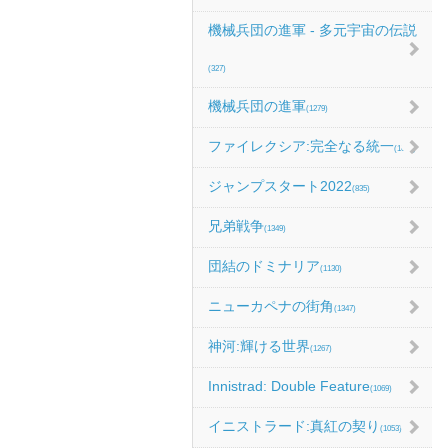
機械兵団の進軍 - 多元宇宙の伝説
(327)
機械兵団の進軍
(1279)
ファイレクシア:完全なる統一
(1067)
ジャンプスタート2022
(835)
兄弟戦争
(1349)
団結のドミナリア
(1130)
ニューカペナの街角
(1347)
神河:輝ける世界
(1267)
Innistrad: Double Feature
(1069)
イニストラード:真紅の契り
(1053)