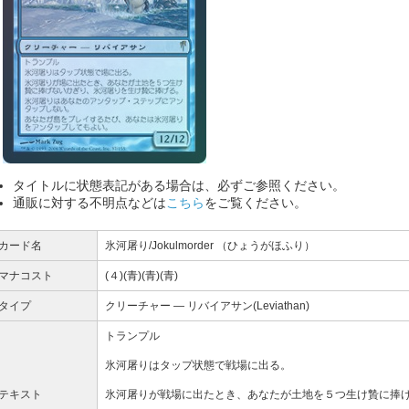
タイトルに状態表記がある場合は、必ずご参照ください。
通販に対する不明点などは
こちら
をご覧ください。
カード名
氷河屠り/Jokulmorder （ひょうがほふり）
マナコスト
(４)(青)(青)(青)
タイプ
クリーチャー ― リバイアサン(Leviathan)
トランプル
氷河屠りはタップ状態で戦場に出る。
テキスト
氷河屠りが戦場に出たとき、あなたが土地を５つ生け贄に捧