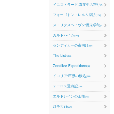
イニストラード:真夜中の狩り
(986)
フォーゴトン・レルム探訪
(1254)
ストリクスヘイヴン:魔法学院
(1214)
カルドハイム
(948)
ゼンディカーの夜明け
(956)
The List
(1451)
Zendikar Expeditions
(60)
イコリア:巨獣の棲処
(788)
テーロス還魂記
(706)
エルドレインの王権
(799)
灯争大戦
(684)