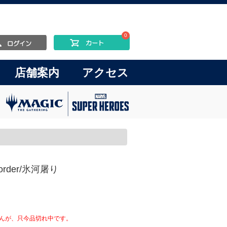
0
店舗案内
アクセス
morder/氷河屠り
んが、只今品切れ中です。