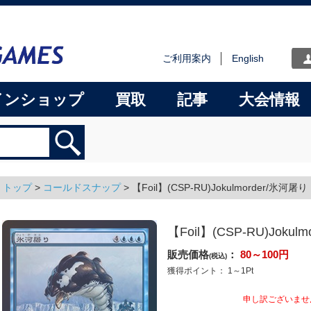
ご利用案内
English
インショップ
買取
記事
大会情報
トップ
>
コールドスナップ
>
【Foil】(CSP-RU)Jokulmorder/氷河屠り
【Foil】(CSP-RU)Jokul
販売価格
：
80～100
円
(税込)
獲得ポイント：
1～1
Pt
申し訳ございませ