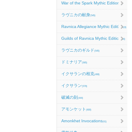
War of the Spark Mythic Edition
(9)
ラヴニカの献身
(545)
Ravnica Allegiance Mythic Edition
(8)
Guilds of Ravnica Mythic Edition
(16)
ラヴニカのギルド
(545)
ドミナリア
(565)
イクサランの相克
(408)
イクサラン
(579)
破滅の刻
(444)
アモンケット
(600)
Amonkhet Invocations
(61)