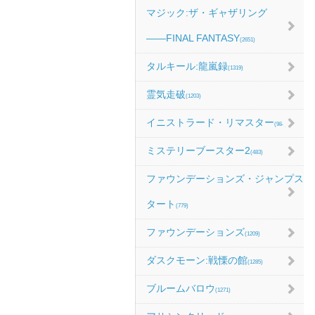
マジック:ザ・ギャザリング
――FINAL FANTASY
(2651)
タルキール:龍嵐録
(1319)
霊気走破
(1203)
イニストラード・リマスター
(984)
ミステリーブースター2
(483)
ファウンデーションズ・ジャンプス
タート
(779)
ファウンデーションズ
(1209)
ダスクモーン:戦慄の館
(1285)
ブルームバロウ
(1271)