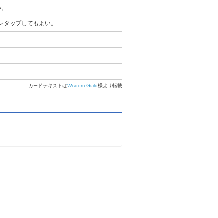
い。
アンタップしてもよい。
カードテキストは
Wisdom Guild
様より転載