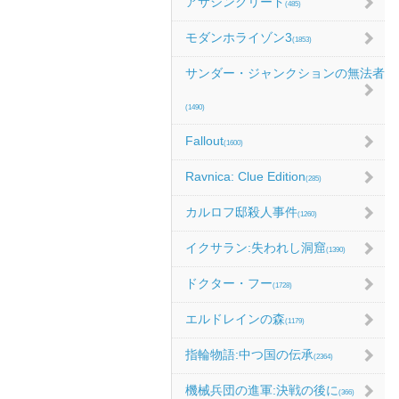
アサシンクリード
(485)
モダンホライゾン3
(1853)
サンダー・ジャンクションの無法者
(1490)
Fallout
(1600)
Ravnica: Clue Edition
(285)
カルロフ邸殺人事件
(1260)
イクサラン:失われし洞窟
(1390)
ドクター・フー
(1728)
エルドレインの森
(1179)
指輪物語:中つ国の伝承
(2364)
機械兵団の進軍:決戦の後に
(366)