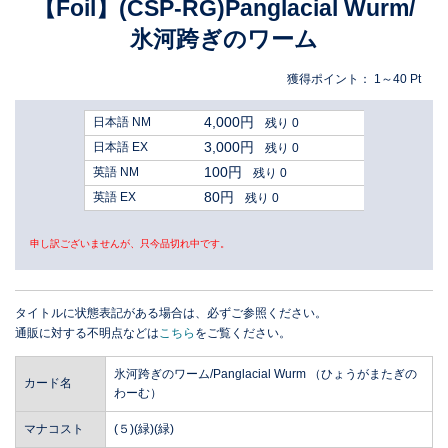
【Foil】(CSP-RG)Panglacial Wurm/
氷河跨ぎのワーム
獲得ポイント：
1～40
Pt
4,000円
日本語 NM
残り 0
3,000円
日本語 EX
残り 0
100円
英語 NM
残り 0
80円
英語 EX
残り 0
申し訳ございませんが、只今品切れ中です。
タイトルに状態表記がある場合は、必ずご参照ください。
通販に対する不明点などは
こちら
をご覧ください。
氷河跨ぎのワーム/Panglacial Wurm （ひょうがまたぎの
カード名
わーむ）
マナコスト
(５)(緑)(緑)