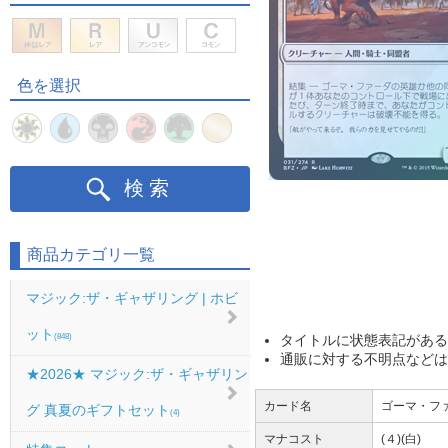
色を選択
検索
商品カテゴリ一覧
マジック:ザ・ギャザリング | ホビ
ット
タイトルに状態表記がある
(848)
通販に対する不明点などは
★2026★ マジック:ザ・ギャザリン
カード名
ゴーマ・ファー
グ 真夏のギフトセット
(4)
マナコスト
(４)(白)