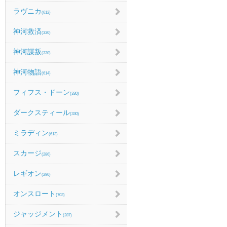
ラヴニカ
(612)
神河救済
(330)
神河謀叛
(330)
神河物語
(614)
フィフス・ドーン
(330)
ダークスティール
(330)
ミラディン
(613)
スカージ
(286)
レギオン
(290)
オンスロート
(703)
ジャッジメント
(287)