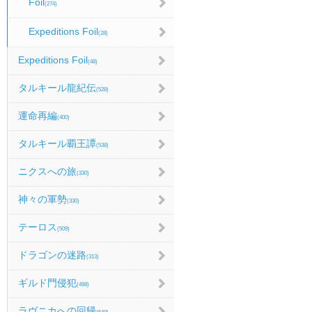
Foil
(274)
Expeditions Foil
(28)
Expeditions Foil
(48)
タルキール龍紀伝
(528)
運命再編
(400)
タルキール覇王譚
(538)
ニクスへの旅
(330)
神々の軍勢
(330)
テーロス
(509)
ドラゴンの迷路
(313)
ギルド門侵犯
(498)
ラヴニカへの回帰