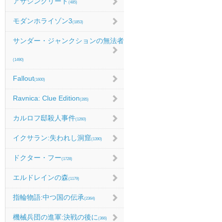
アサシンクリード
(485)
モダンホライゾン3
(1853)
サンダー・ジャンクションの無法者
(1490)
Fallout
(1600)
Ravnica: Clue Edition
(285)
カルロフ邸殺人事件
(1260)
イクサラン:失われし洞窟
(1390)
ドクター・フー
(1728)
エルドレインの森
(1179)
指輪物語:中つ国の伝承
(2364)
機械兵団の進軍:決戦の後に
(366)