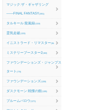
マジック:ザ・ギャザリング
――FINAL FANTASY
(2651)
タルキール:龍嵐録
(1319)
霊気走破
(1203)
イニストラード・リマスター
(984)
ミステリーブースター2
(483)
ファウンデーションズ・ジャンプス
タート
(779)
ファウンデーションズ
(1209)
ダスクモーン:戦慄の館
(1285)
ブルームバロウ
(1271)