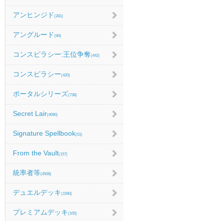
アンヒンジド
(281)
アングルード
(94)
コンスピラシー:王位争奪
(442)
コンスピラシー
(420)
ポータルシリーズ
(738)
Secret Lair
(4090)
Signature Spellbook
(51)
From the Vault
(157)
統率者等
(4508)
デュエルデッキ
(1590)
プレミアムデッキ
(105)