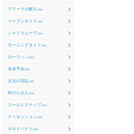
アラーラの断片
(498)
イーブンタイド
(360)
シャドウムーア
(614)
モーニングタイド
(301)
ローウィン
(602)
未来予知
(360)
次元の混乱
(330)
時のらせん
(844)
コールドスナップ
(372)
ディセンション
(360)
ギルドパクト
(331)