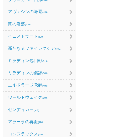
(548)
アヴァシンの帰還
(489)
闇の隆盛
(316)
イニストラード
(529)
新たなるファイレクシア
(355)
ミラディン包囲戦
(310)
ミラディンの傷跡
(500)
エルドラージ覚醒
(496)
ワールドウェイク
(290)
ゼンディカー
(520)
アラーラの再誕
(290)
コンフラックス
(290)