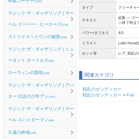
特集コーナー
(12131)
タイプ
クリーチャー ―
マジック:ザ・ギャザリング | マー
結集 ― ゴ
テキスト
ン終了時ま
ベル スーパー・ヒーローズ
(2735)
パワー/タフネス
4/3
ストリクスヘイヴンの秘密
(1536)
イラスト
Lake Hurwit
マジック:ザ・ギャザリング | ミュ
セット等
レア, 戦乱の
ータント タートルズ
(984)
ローウィンの昏明
(1045)
関連カテゴリ
マジック:ザ・ギャザリング | アバ
戦乱のゼンディカー
戦乱のゼンディカー
>
Foil
ター 伝説の少年アン
(1447)
マジック:ザ・ギャザリング | マー
ベル スパイダーマン
(684)
久遠の終端
(1264)