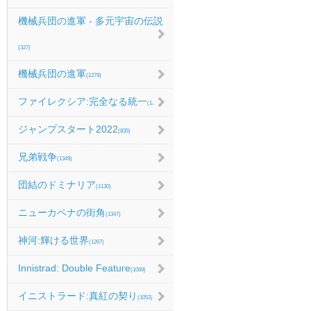
機械兵団の進軍 - 多元宇宙の伝説
(327)
機械兵団の進軍
(1279)
ファイレクシア:完全なる統一
(1067)
ジャンプスタート2022
(835)
兄弟戦争
(1349)
団結のドミナリア
(1130)
ニューカペナの街角
(1347)
神河:輝ける世界
(1267)
Innistrad: Double Feature
(1069)
イニストラード:真紅の契り
(1053)