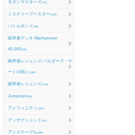
モダンマスターズ
(474)
ミステリーブースター
(1936)
バトルボンド
(508)
統率者デッキ:Warhammer
40,000
(643)
統率者レジェンズ:バルダーズ・ゲ
ートの戦い
(1496)
統率者レジェンズ
(1230)
Jumpstart
(495)
アンフィニティ
(1087)
アンサクションド
(101)
アンステーブル
(556)