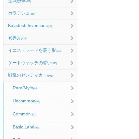
霊気紛争
(403)
カラデシュ
(569)
Kaladesh Inventions
(56)
異界月
(422)
イニストラードを覆う影
(594)
ゲートウォッチの誓い
(390)
戦乱のゼンディカー
(601)
Rare/Myth
(68)
Uncommon
(80)
Common
(101)
Basic Land
(50)