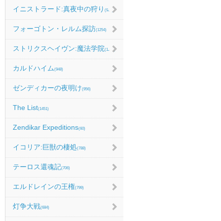
イニストラード:真夜中の狩り
(986)
フォーゴトン・レルム探訪
(1254)
ストリクスヘイヴン:魔法学院
(1214)
カルドハイム
(948)
ゼンディカーの夜明け
(956)
The List
(1451)
Zendikar Expeditions
(60)
イコリア:巨獣の棲処
(788)
テーロス還魂記
(706)
エルドレインの王権
(799)
灯争大戦
(684)