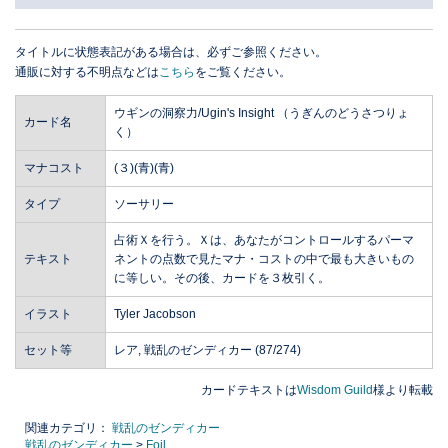
タイトルに状態表記がある場合は、必ずご参照ください。
通販に対する不明点などは
こちら
をご覧ください。
ウギンの洞察力/Ugin's Insight （うぎんのどうさつりょ
カード名
く）
マナコスト
(３)(青)(青)
タイプ
ソーサリー
占術Ｘを行う。Ｘは、あなたがコントロールするパーマ
テキスト
ネントの点数で見たマナ・コストの中で最も大きいもの
に等しい。その後、カードを３枚引く。
イラスト
Tyler Jacobson
セット等
レア, 戦乱のゼンディカー (87/274)
カードテキストは
Wisdom Guild
様より転載
関連カテゴリ：
戦乱のゼンディカー
戦乱のゼンディカー
>
Foil