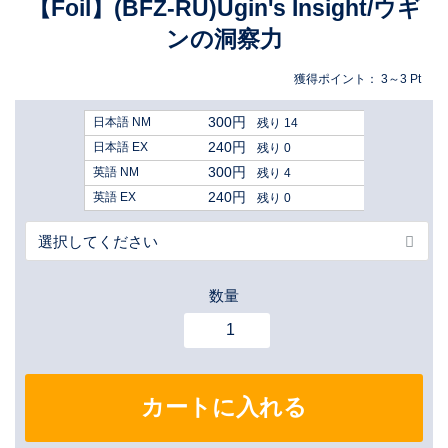
【Foil】(BFZ-RU)Ugin's Insight/ウギ
ンの洞察力
獲得ポイント：
3～3
Pt
300円
日本語 NM
残り 14
240円
日本語 EX
残り 0
300円
英語 NM
残り 4
240円
英語 EX
残り 0
数量
カートに入れる