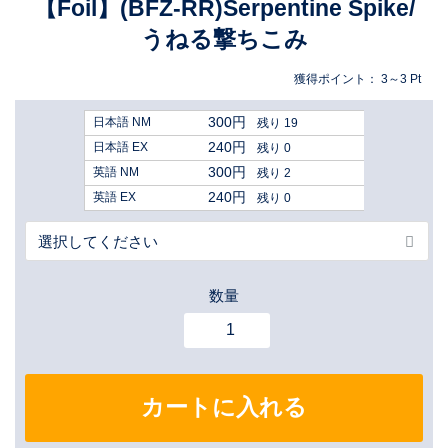
【Foil】(BFZ-RR)Serpentine Spike/
うねる撃ちこみ
獲得ポイント：
3～3
Pt
300円
日本語 NM
残り 19
240円
日本語 EX
残り 0
300円
英語 NM
残り 2
240円
英語 EX
残り 0
数量
カートに入れる