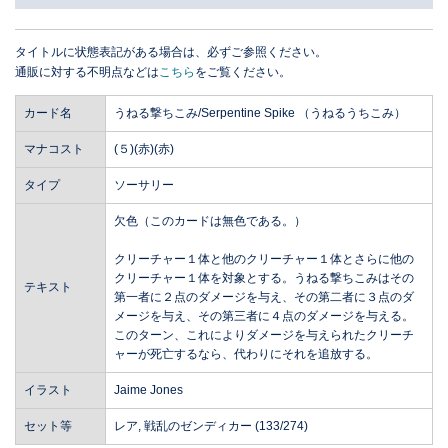
タイトルに状態表記がある場合は、必ずご参照ください。
通販に対する不明点などは
こちら
をご覧ください。
カード名
うねる撃ちこみ/Serpentine Spike （うねるうちこみ）
マナコスト
(５)(赤)(赤)
タイプ
ソーサリー
欠色（このカードは無色である。）
クリーチャー１体と他のクリーチャー１体とさらに他の
クリーチャー１体を対象とする。うねる撃ちこみはその
テキスト
第一者に２点のダメージを与え、その第二者に３点のダ
メージを与え、その第三者に４点のダメージを与える。
このターン、これによりダメージを与えられたクリーチ
ャーが死亡するなら、代わりにそれを追放する。
イラスト
Jaime Jones
セット等
レア, 戦乱のゼンディカー (133/274)