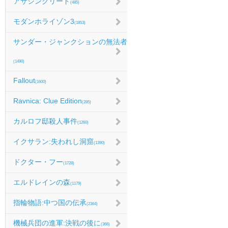
アサシンクリード
(485)
モダンホライゾン3
(1853)
サンダー・ジャンクションの無法者
(1490)
Fallout
(1600)
Ravnica: Clue Edition
(285)
カルロフ邸殺人事件
(1260)
イクサラン:失われし洞窟
(1390)
ドクター・フー
(1728)
エルドレインの森
(1179)
指輪物語:中つ国の伝承
(2364)
機械兵団の進軍:決戦の後に
(366)