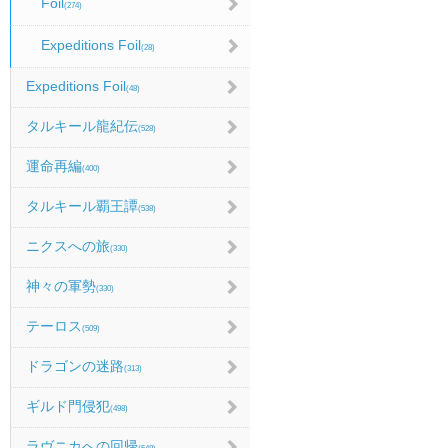
Foil
(274)
Expeditions Foil
(28)
Expeditions Foil
(48)
タルキール龍紀伝
(528)
運命再編
(400)
タルキール覇王譚
(538)
ニクスへの旅
(330)
神々の軍勢
(330)
テーロス
(509)
ドラゴンの迷路
(313)
ギルド門侵犯
(498)
ラヴニカへの回帰