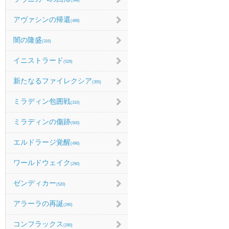
(548)
アヴァシンの帰還
(489)
闇の隆盛
(316)
イニストラード
(529)
新たなるファイレクシア
(355)
ミラディン包囲戦
(310)
ミラディンの傷跡
(500)
エルドラージ覚醒
(496)
ワールドウェイク
(290)
ゼンディカー
(520)
アラーラの再誕
(290)
コンフラックス
(290)