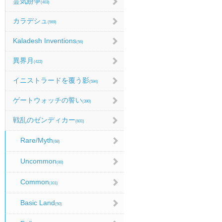
霊気紛争
(403)
カラデシュ
(569)
Kaladesh Inventions
(56)
異界月
(422)
イニストラードを覆う影
(594)
ゲートウォッチの誓い
(390)
戦乱のゼンディカー
(601)
Rare/Myth
(68)
Uncommon
(80)
Common
(101)
Basic Land
(50)