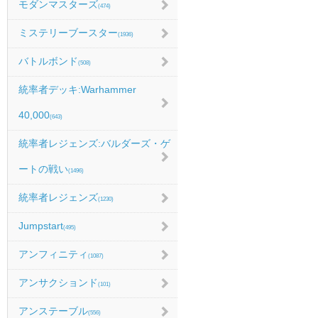
モダンマスターズ
(474)
ミステリーブースター
(1936)
バトルボンド
(508)
統率者デッキ:Warhammer
40,000
(643)
統率者レジェンズ:バルダーズ・ゲ
ートの戦い
(1496)
統率者レジェンズ
(1230)
Jumpstart
(495)
アンフィニティ
(1087)
アンサクションド
(101)
アンステーブル
(556)