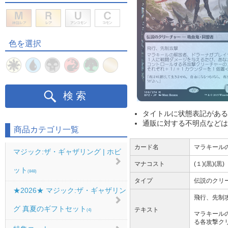
色を選択
検索
タイトルに状態表記がある
通販に対する不明点などは
商品カテゴリ一覧
カード名
マラキールの解
マジック:ザ・ギャザリング | ホビ
マナコスト
(１)(黒)(黒)
ット
(848)
タイプ
伝説のクリーチ
★2026★ マジック:ザ・ギャザリン
飛行、先制
グ 真夏のギフトセット
テキスト
(4)
マラキール
る各攻撃クリ