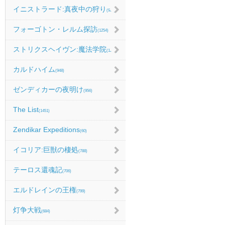
イニストラード:真夜中の狩り
(986)
フォーゴトン・レルム探訪
(1254)
ストリクスヘイヴン:魔法学院
(1214)
カルドハイム
(948)
ゼンディカーの夜明け
(956)
The List
(1451)
Zendikar Expeditions
(60)
イコリア:巨獣の棲処
(788)
テーロス還魂記
(706)
エルドレインの王権
(799)
灯争大戦
(684)