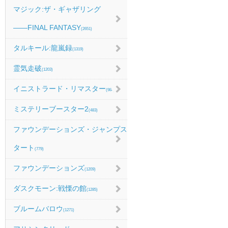
マジック:ザ・ギャザリング
――FINAL FANTASY
(2651)
タルキール:龍嵐録
(1319)
霊気走破
(1203)
イニストラード・リマスター
(984)
ミステリーブースター2
(483)
ファウンデーションズ・ジャンプス
タート
(779)
ファウンデーションズ
(1209)
ダスクモーン:戦慄の館
(1285)
ブルームバロウ
(1271)