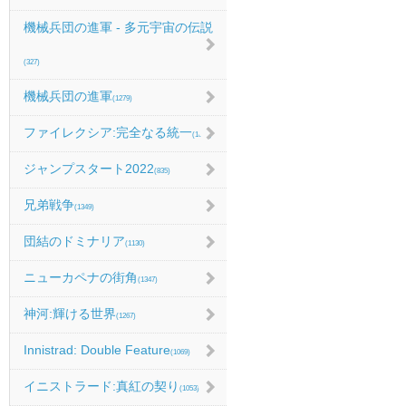
機械兵団の進軍 - 多元宇宙の伝説
(327)
機械兵団の進軍
(1279)
ファイレクシア:完全なる統一
(1067)
ジャンプスタート2022
(835)
兄弟戦争
(1349)
団結のドミナリア
(1130)
ニューカペナの街角
(1347)
神河:輝ける世界
(1267)
Innistrad: Double Feature
(1069)
イニストラード:真紅の契り
(1053)