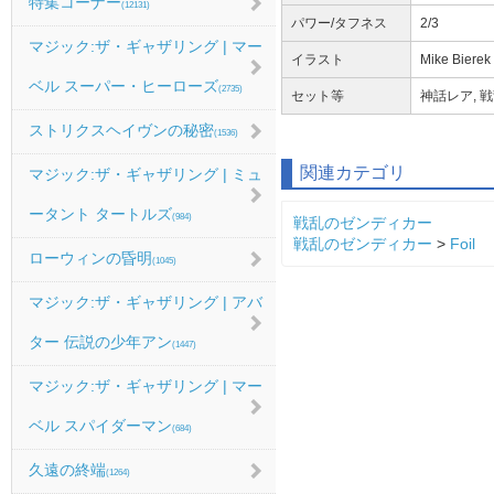
特集コーナー
(12131)
パワー/タフネス
2/3
マジック:ザ・ギャザリング | マー
イラスト
Mike Bierek
ベル スーパー・ヒーローズ
(2735)
セット等
神話レア, 戦
ストリクスヘイヴンの秘密
(1536)
関連カテゴリ
マジック:ザ・ギャザリング | ミュ
ータント タートルズ
(984)
戦乱のゼンディカー
戦乱のゼンディカー
>
Foil
ローウィンの昏明
(1045)
マジック:ザ・ギャザリング | アバ
ター 伝説の少年アン
(1447)
マジック:ザ・ギャザリング | マー
ベル スパイダーマン
(684)
久遠の終端
(1264)