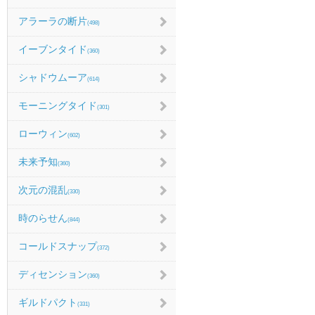
アラーラの断片
(498)
イーブンタイド
(360)
シャドウムーア
(614)
モーニングタイド
(301)
ローウィン
(602)
未来予知
(360)
次元の混乱
(330)
時のらせん
(844)
コールドスナップ
(372)
ディセンション
(360)
ギルドパクト
(331)