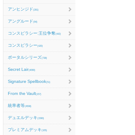
アンヒンジド
(281)
アングルード
(94)
コンスピラシー:王位争奪
(442)
コンスピラシー
(420)
ポータルシリーズ
(738)
Secret Lair
(4090)
Signature Spellbook
(51)
From the Vault
(157)
統率者等
(4508)
デュエルデッキ
(1590)
プレミアムデッキ
(105)