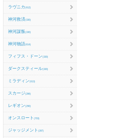
ラヴニカ
(612)
神河救済
(330)
神河謀叛
(330)
神河物語
(614)
フィフス・ドーン
(330)
ダークスティール
(330)
ミラディン
(613)
スカージ
(286)
レギオン
(290)
オンスロート
(703)
ジャッジメント
(287)