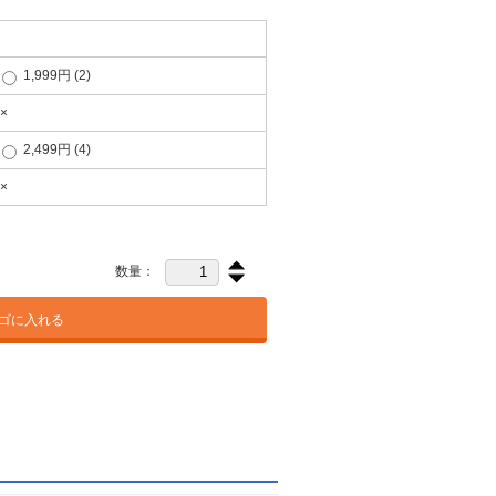
1,999円
(2)
×
2,499円
(4)
×
数量：
ゴに入れる