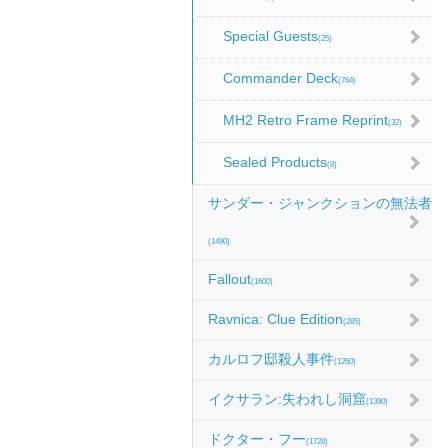
Special Guests
(25)
Commander Deck
(764)
MH2 Retro Frame Reprint
(32)
Sealed Products
(8)
サンダー・ジャンクションの無法者
(1490)
Fallout
(1600)
Ravnica: Clue Edition
(285)
カルロフ邸殺人事件
(1260)
イクサラン:失われし洞窟
(1390)
ドクター・フー
(1728)