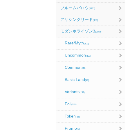
ブルームバロウ
(1271)
アサシンクリード
(485)
モダンホライゾン3
(1853)
Rare/Myth
(102)
Uncommon
(121)
Common
(80)
Basic Land
(46)
Variants
(154)
Foil
(521)
Token
(36)
Promo
(2)