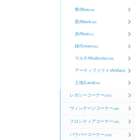
青/Blue
(530)
黒/Black
(402)
赤/Red
(571)
緑/Green
(581)
マルチ/Multicolor
(459)
アーティファクト/Artifact
(481)
土地/Land
(943)
レガシーコーナー
(2710)
ヴィンテージコーナー
(489)
フロンティアコーナー
(165)
パウパーコーナー
(1110)