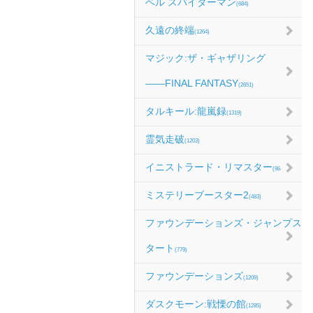
ベル スパイダーマン
(684)
久遠の終端
(1264)
マジック:ザ・ギャザリング
――FINAL FANTASY
(2651)
タルキール:龍嵐録
(1319)
霊気走破
(1203)
イニストラード・リマスター
(984)
ミステリーブースター2
(483)
ファウンデーションズ・ジャンプス
タート
(779)
ファウンデーションズ
(1209)
ダスクモーン:戦慄の館
(1285)