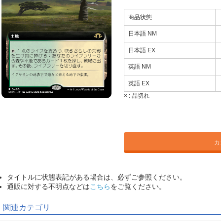
商品状態
日本語 NM
日本語 EX
英語 NM
英語 EX
× :
品切れ
カ
タイトルに状態表記がある場合は、必ずご参照ください。
通販に対する不明点などは
こちら
をご覧ください。
関連カテゴリ