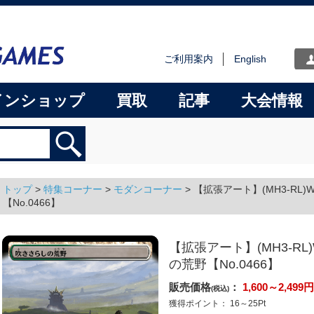
ご利用案内
English
インショップ
買取
記事
大会情報
トップ
>
特集コーナー
>
モダンコーナー
>
【拡張アート】(MH3-RL)Wi
【No.0466】
【拡張アート】(MH3-RL)W
の荒野【No.0466】
販売価格
：
1,600～2,499
円
(税込)
獲得ポイント：
16～25
Pt