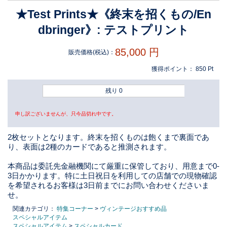
★Test Prints★《終末を招くもの/En
dbringer》: テストプリント
85,000
円
販売価格(税込)：
獲得ポイント：
850
Pt
残り 0
申し訳ございませんが、只今品切れ中です。
2枚セットとなります。終末を招くものは飽くまで裏面であ
り、表面は2種のカードであると推測されます。
本商品は委託先金融機関にて厳重に保管しており、用意まで0-
3日かかります。特に土日祝日を利用しての店舗での現物確認
を希望されるお客様は3日前までにお問い合わせくださいま
せ。
関連カテゴリ：
特集コーナー
>
ヴィンテージおすすめ品
スペシャルアイテム
スペシャルアイテム
>
スペシャルカード