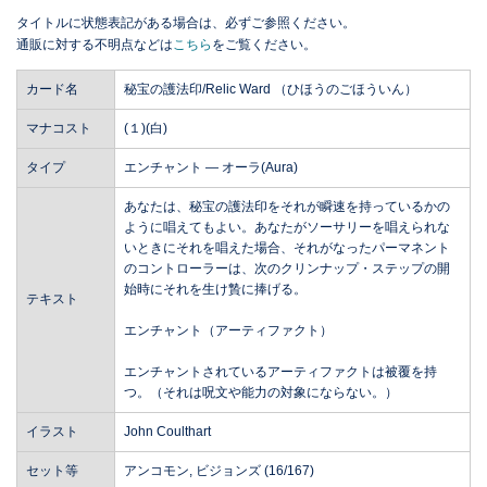
タイトルに状態表記がある場合は、必ずご参照ください。
通販に対する不明点などは
こちら
をご覧ください。
カード名
秘宝の護法印/Relic Ward （ひほうのごほういん）
マナコスト
(１)(白)
タイプ
エンチャント ― オーラ(Aura)
あなたは、秘宝の護法印をそれが瞬速を持っているかの
ように唱えてもよい。あなたがソーサリーを唱えられな
いときにそれを唱えた場合、それがなったパーマネント
のコントローラーは、次のクリンナップ・ステップの開
始時にそれを生け贄に捧げる。
テキスト
エンチャント（アーティファクト）
エンチャントされているアーティファクトは被覆を持
つ。（それは呪文や能力の対象にならない。）
イラスト
John Coulthart
セット等
アンコモン, ビジョンズ (16/167)