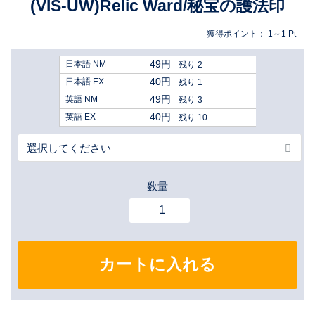
(VIS-UW)Relic Ward/秘宝の護法印
獲得ポイント：
1～1
Pt
49円
日本語 NM
残り 2
40円
日本語 EX
残り 1
49円
英語 NM
残り 3
40円
英語 EX
残り 10
数量
カートに入れる