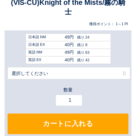
(VIS-CU)Knight of the Mists/霧の騎
士
獲得ポイント：
1～1
Pt
49円
日本語 NM
残り 24
40円
日本語 EX
残り 8
49円
英語 NM
残り 63
40円
英語 EX
残り 42
数量
カートに入れる