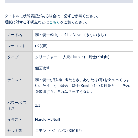
タイトルに状態表記がある場合は、必ずご参照ください。
通販に対する不明点などは
こちら
をご覧ください。
カード名
霧の騎士/Knight of the Mists （きりのきし）
マナコスト
(２)(青)
タイプ
クリーチャー ― 人間(Human)・騎士(Knight)
側面攻撃
テキスト
霧の騎士が戦場に出たとき、あなたは(青)を支払ってもよ
い。そうしない場合、騎士(Knight)１つを対象とし、それ
を破壊する。それは再生できない。
パワー/タフ
2/2
ネス
イラスト
Harold McNeill
セット等
コモン, ビジョンズ (36/167)