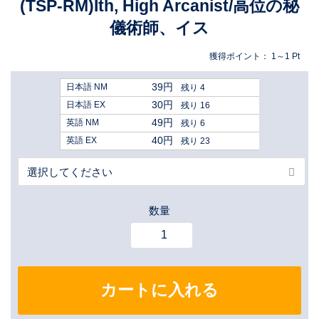
(TSP-RM)Ith, High Arcanist/高位の秘
儀術師、イス
獲得ポイント：
1～1
Pt
39円
日本語 NM
残り 4
30円
日本語 EX
残り 16
49円
英語 NM
残り 6
40円
英語 EX
残り 23
数量
カートに入れる