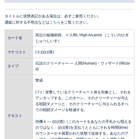
タイトルに状態表記がある場合は、必ずご参照ください。
通販に対する不明点などは
こちら
をご覧ください。
高位の秘儀術師、イス/Ith, High Arcanist （こういのひぎ
カード名
じゅつしいす）
マナコスト
(５)(白)(青)
伝説のクリーチャー ― 人間(Human)・ウィザード(Wizar
タイプ
d)
警戒
(Ｔ)：攻撃しているクリーチャー１体を対象とし、それを
アンタップする。このターン、そのクリーチャーが与え
る戦闘ダメージと、そのクリーチャーに与えられるすべ
ての戦闘ダメージを軽減する。
テキスト
待機４ ― (白)(青)（このカードをあなたの手札から唱える
のではなく、(白)(青)を支払うとともにそれを時間(time)
カウンターが４個置かれた状態で追放する。あなたのア