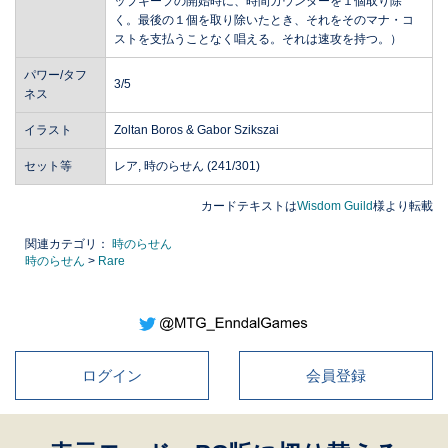
ップキープの開始時に、時間カウンターを１個取り除
く。最後の１個を取り除いたとき、それをそのマナ・コ
ストを支払うことなく唱える。それは速攻を持つ。）
パワー/タフ
3/5
ネス
イラスト
Zoltan Boros & Gabor Szikszai
セット等
レア, 時のらせん (241/301)
カードテキストは
Wisdom Guild
様より転載
関連カテゴリ：
時のらせん
時のらせん
>
Rare
ログイン
会員登録