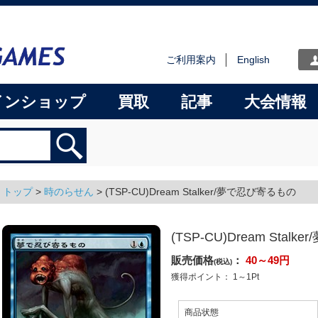
ご利用案内
English
インショップ
買取
記事
大会情報
トップ
>
時のらせん
>
(TSP-CU)Dream Stalker/夢で忍び寄るもの
(TSP-CU)Dream Stal
販売価格
：
40～49
円
(税込)
獲得ポイント：
1～1
Pt
商品状態