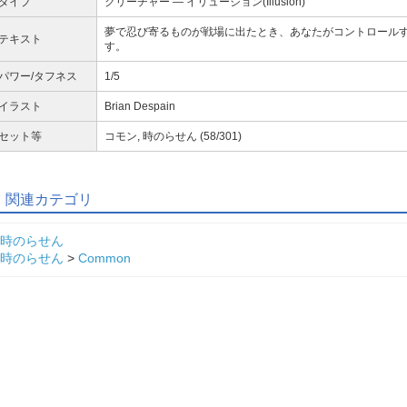
タイプ
クリーチャー ― イリュージョン(Illusion)
夢で忍び寄るものが戦場に出たとき、あなたがコントロール
テキスト
す。
パワー/タフネス
1/5
イラスト
Brian Despain
セット等
コモン, 時のらせん (58/301)
関連カテゴリ
時のらせん
時のらせん
>
Common