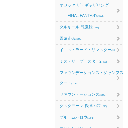
マジック:ザ・ギャザリング
――FINAL FANTASY
(2651)
タルキール:龍嵐録
(1319)
霊気走破
(1203)
イニストラード・リマスター
(984)
ミステリーブースター2
(483)
ファウンデーションズ・ジャンプス
タート
(779)
ファウンデーションズ
(1209)
ダスクモーン:戦慄の館
(1285)
ブルームバロウ
(1271)