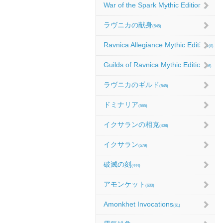
War of the Spark Mythic Edition
(9)
ラヴニカの献身
(545)
Ravnica Allegiance Mythic Edition
(8)
Guilds of Ravnica Mythic Edition
(16)
ラヴニカのギルド
(545)
ドミナリア
(565)
イクサランの相克
(408)
イクサラン
(579)
破滅の刻
(444)
アモンケット
(600)
Amonkhet Invocations
(61)