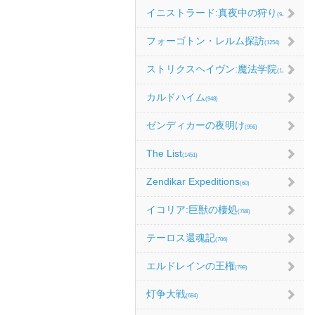
イニストラード:真夜中の狩り
(986)
フォーゴトン・レルム探訪
(1254)
ストリクスヘイヴン:魔法学院
(1214)
カルドハイム
(948)
ゼンディカーの夜明け
(956)
The List
(1451)
Zendikar Expeditions
(60)
イコリア:巨獣の棲処
(788)
テーロス還魂記
(706)
エルドレインの王権
(799)
灯争大戦
(684)