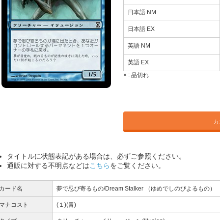
日本語 NM
日本語 EX
英語 NM
英語 EX
× :
品切れ
カ
タイトルに状態表記がある場合は、必ずご参照ください。
通販に対する不明点などは
こちら
をご覧ください。
カード名
夢で忍び寄るもの/Dream Stalker （ゆめでしのびよるもの）
マナコスト
(１)(青)