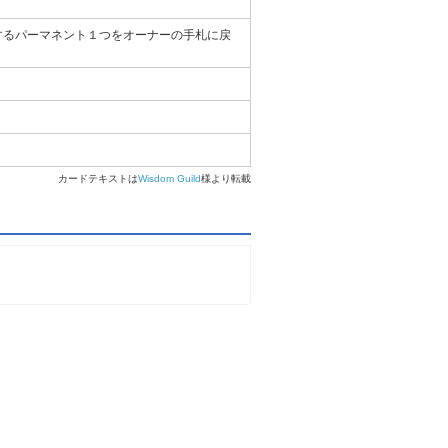
するパーマネント１つをオーナーの手札に戻
カードテキストは
Wisdom Guild
様より転載