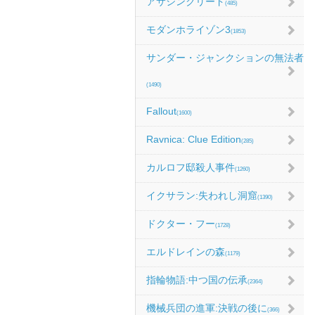
アサシンクリード
(485)
モダンホライゾン3
(1853)
サンダー・ジャンクションの無法者
(1490)
Fallout
(1600)
Ravnica: Clue Edition
(285)
カルロフ邸殺人事件
(1260)
イクサラン:失われし洞窟
(1390)
ドクター・フー
(1728)
エルドレインの森
(1179)
指輪物語:中つ国の伝承
(2364)
機械兵団の進軍:決戦の後に
(366)