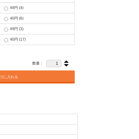
49円
(4)
40円
(6)
49円
(3)
40円
(17)
数量：
ゴに入れる