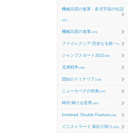
機械兵団の進軍 - 多元宇宙の伝説
(327)
機械兵団の進軍
(1279)
ファイレクシア:完全なる統一
(1067)
ジャンプスタート2022
(835)
兄弟戦争
(1349)
団結のドミナリア
(1130)
ニューカペナの街角
(1347)
神河:輝ける世界
(1267)
Innistrad: Double Feature
(1069)
イニストラード:真紅の契り
(1053)