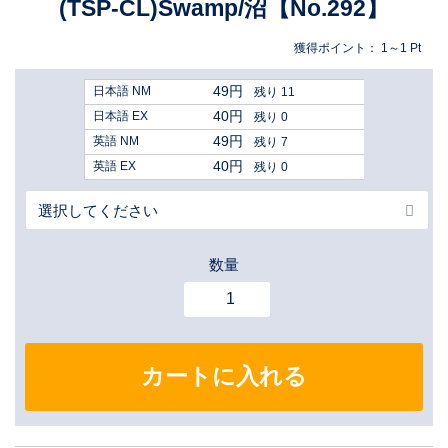
(TSP-CL)Swamp/沼【No.292】
獲得ポイント：
1～1
Pt
49円
日本語 NM
残り 11
40円
日本語 EX
残り 0
49円
英語 NM
残り 7
40円
英語 EX
残り 0
数量
カートに入れる