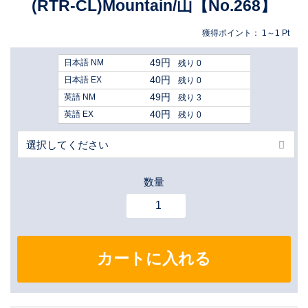
(RTR-CL)Mountain/山【No.268】
獲得ポイント：
1～1
Pt
49円
日本語 NM
残り 0
40円
日本語 EX
残り 0
49円
英語 NM
残り 3
40円
英語 EX
残り 0
数量
カートに入れる