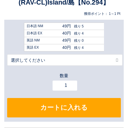
(RAV-CL)Island/島【No.294】
獲得ポイント：
1～1
Pt
49円
日本語 NM
残り 5
40円
日本語 EX
残り 4
49円
英語 NM
残り 0
40円
英語 EX
残り 4
数量
カートに入れる