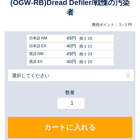
(OGW-RB)Dread Defiler/戦慄の汚染
者
獲得ポイント：
1～1
Pt
49円
日本語 NM
残り 16
40円
日本語 EX
残り 11
49円
英語 NM
残り 23
40円
英語 EX
残り 15
数量
カートに入れる