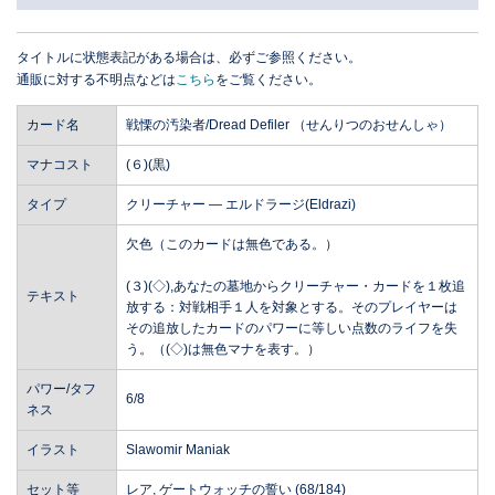
タイトルに状態表記がある場合は、必ずご参照ください。
通販に対する不明点などは
こちら
をご覧ください。
カード名
戦慄の汚染者/Dread Defiler （せんりつのおせんしゃ）
マナコスト
(６)(黒)
タイプ
クリーチャー ― エルドラージ(Eldrazi)
欠色（このカードは無色である。）
(３)(◇),あなたの墓地からクリーチャー・カードを１枚追
テキスト
放する：対戦相手１人を対象とする。そのプレイヤーは
その追放したカードのパワーに等しい点数のライフを失
う。（(◇)は無色マナを表す。）
パワー/タフ
6/8
ネス
イラスト
Slawomir Maniak
セット等
レア, ゲートウォッチの誓い (68/184)