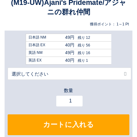
(M19-UW)Ajani's Pridemate/アジャ
ニの群れ仲間
獲得ポイント：
1～1
Pt
49円
日本語 NM
残り 12
40円
日本語 EX
残り 56
49円
英語 NM
残り 16
40円
英語 EX
残り 1
数量
カートに入れる