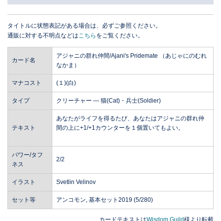
タイトルに状態表記がある場合は、必ずご参照ください。
通販に対する不明点などは
こちら
をご覧ください。
アジャニの群れ仲間/Ajani's Pridemate （あじゃにのむれ
カード名
なかま）
マナコスト
(１)(白)
タイプ
クリーチャー ― 猫(Cat)・兵士(Soldier)
あなたがライフを得るたび、あなたはアジャニの群れ仲
テキスト
間の上に+1/+1カウンターを１個置いてもよい。
パワー/タフ
2/2
ネス
イラスト
Svetlin Velinov
セット等
アンコモン, 基本セット2019 (5/280)
カードテキストは
Wisdom Guild
様より転載