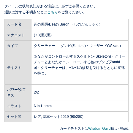
タイトルに状態表記がある場合は、必ずご参照ください。
通販に対する不明点などは
こちら
をご覧ください。
カード名
死の男爵/Death Baron （しのだんしゃく）
マナコスト
(１)(黒)(黒)
タイプ
クリーチャー ― ゾンビ(Zombie)・ウィザード(Wizard)
あなたがコントロールするスケルトン(Skeleton)・クリー
チャーとあなたがコントロールする他のゾンビ(Zombi
テキスト
e)・クリーチャーは、+1/+1の修整を受けるとともに接死
を持つ。
パワー/タフ
2/2
ネス
イラスト
Nils Hamm
セット等
レア, 基本セット2019 (90/280)
カードテキストは
Wisdom Guild
様より転載