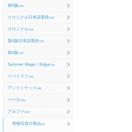
第5版
(449)
クロニクル日本語黒枠
(125)
クロニクル
(125)
第4版日本語黒枠
(378)
第4版
(378)
Summer Magic / Edgar
(26)
リバイズド
(326)
アンリミテッド
(382)
ベータ
(358)
アルファ
(318)
実物写真付商品
(22)