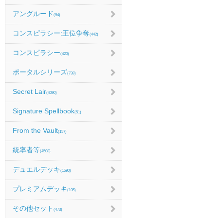
アングルード
(94)
コンスピラシー:王位争奪
(442)
コンスピラシー
(420)
ポータルシリーズ
(738)
Secret Lair
(4090)
Signature Spellbook
(51)
From the Vault
(157)
統率者等
(4508)
デュエルデッキ
(1590)
プレミアムデッキ
(105)
その他セット
(473)