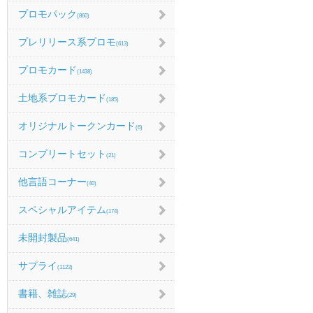
プロモパック
(860)
プレリリース系プロモ
(613)
プロモカード
(1438)
土地系プロモカード
(185)
オリジナルトークンカード
(6)
コンプリートセット
(21)
他言語コーナー
(40)
スペシャルアイテム
(174)
未開封製品
(641)
サプライ
(1123)
書籍、雑誌
(29)