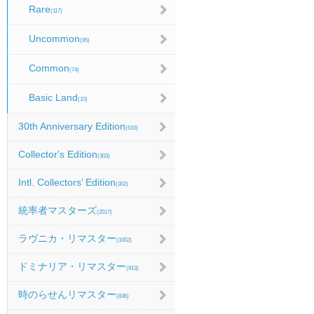
Rare
(117)
Uncommon
(95)
Common
(74)
Basic Land
(10)
30th Anniversary Edition
(610)
Collector's Edition
(303)
Intl. Collectors’ Edition
(302)
統率者マスターズ
(2017)
ラヴニカ・リマスター
(1002)
ドミナリア・リマスター
(913)
時のらせんリマスター
(836)