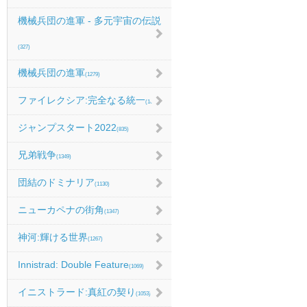
機械兵団の進軍 - 多元宇宙の伝説
(327)
機械兵団の進軍
(1279)
ファイレクシア:完全なる統一
(1067)
ジャンプスタート2022
(835)
兄弟戦争
(1349)
団結のドミナリア
(1130)
ニューカペナの街角
(1347)
神河:輝ける世界
(1267)
Innistrad: Double Feature
(1069)
イニストラード:真紅の契り
(1053)