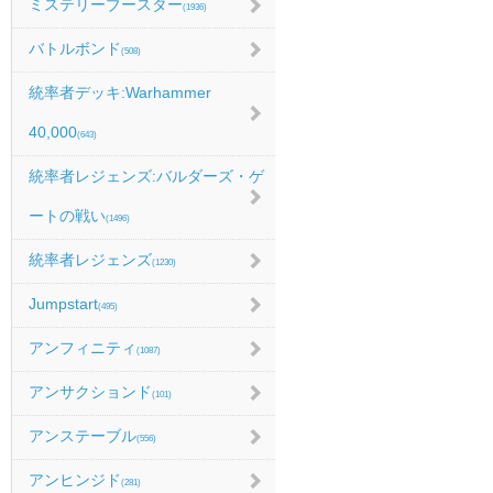
ミステリーブースター
(1936)
バトルボンド
(508)
統率者デッキ:Warhammer
40,000
(643)
統率者レジェンズ:バルダーズ・ゲ
ートの戦い
(1496)
統率者レジェンズ
(1230)
Jumpstart
(495)
アンフィニティ
(1087)
アンサクションド
(101)
アンステーブル
(556)
アンヒンジド
(281)