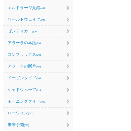
エルドラージ覚醒
(496)
ワールドウェイク
(290)
ゼンディカー
(520)
アラーラの再誕
(290)
コンフラックス
(290)
アラーラの断片
(498)
イーブンタイド
(360)
シャドウムーア
(614)
モーニングタイド
(301)
ローウィン
(602)
未来予知
(360)