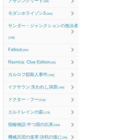
アサシンクリード
(485)
モダンホライゾン3
(1853)
サンダー・ジャンクションの無法者
(1490)
Fallout
(1600)
Ravnica: Clue Edition
(285)
カルロフ邸殺人事件
(1260)
イクサラン:失われし洞窟
(1390)
ドクター・フー
(1728)
エルドレインの森
(1179)
指輪物語:中つ国の伝承
(2364)
機械兵団の進軍:決戦の後に
(366)