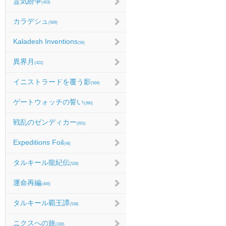
霊気紛争
(403)
カラデシュ
(569)
Kaladesh Inventions
(56)
異界月
(422)
イニストラードを覆う影
(594)
ゲートウォッチの誓い
(390)
戦乱のゼンディカー
(601)
Expeditions Foil
(48)
タルキール龍紀伝
(528)
運命再編
(400)
タルキール覇王譚
(538)
ニクスへの旅
(330)