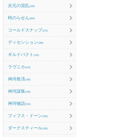
次元の混乱
(330)
時のらせん
(844)
コールドスナップ
(372)
ディセンション
(360)
ギルドパクト
(331)
ラヴニカ
(612)
神河救済
(330)
神河謀叛
(330)
神河物語
(614)
フィフス・ドーン
(330)
ダークスティール
(330)