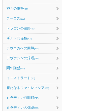
神々の軍勢
(330)
テーロス
(509)
ドラゴンの迷路
(313)
ギルド門侵犯
(498)
ラヴニカへの回帰
(548)
アヴァシンの帰還
(489)
闇の隆盛
(316)
イニストラード
(529)
新たなるファイレクシア
(355)
ミラディン包囲戦
(310)
ミラディンの傷跡
(500)