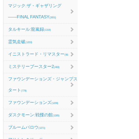
マジック:ザ・ギャザリング
――FINAL FANTASY
(2651)
タルキール:龍嵐録
(1319)
霊気走破
(1203)
イニストラード・リマスター
(984)
ミステリーブースター2
(483)
ファウンデーションズ・ジャンプス
タート
(779)
ファウンデーションズ
(1209)
ダスクモーン:戦慄の館
(1285)
ブルームバロウ
(1271)