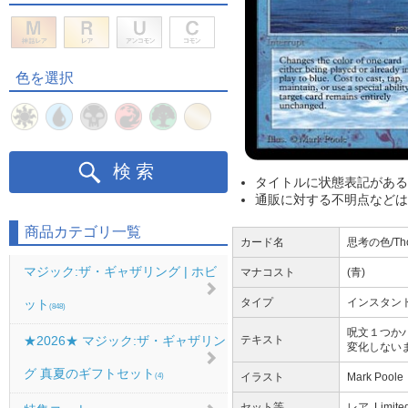
色を選択
検索
タイトルに状態表記がある
通販に対する不明点などは
商品カテゴリ一覧
カード名
思考の色/Th
マジック:ザ・ギャザリング | ホビ
マナコスト
(青)
タイプ
インスタン
ット
(848)
呪文１つか
テキスト
★2026★ マジック:ザ・ギャザリン
変化しない
グ 真夏のギフトセット
イラスト
Mark Poole
(4)
セット等
レア, Limited