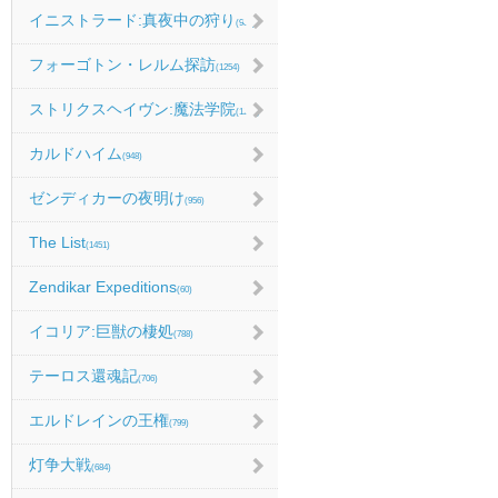
イニストラード:真夜中の狩り
(986)
フォーゴトン・レルム探訪
(1254)
ストリクスヘイヴン:魔法学院
(1214)
カルドハイム
(948)
ゼンディカーの夜明け
(956)
The List
(1451)
Zendikar Expeditions
(60)
イコリア:巨獣の棲処
(788)
テーロス還魂記
(706)
エルドレインの王権
(799)
灯争大戦
(684)