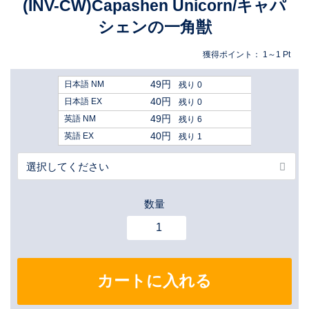
(INV-CW)Capashen Unicorn/キャパ
シェンの一角獣
獲得ポイント：
1～1
Pt
49円
日本語 NM
残り 0
40円
日本語 EX
残り 0
49円
英語 NM
残り 6
40円
英語 EX
残り 1
数量
カートに入れる