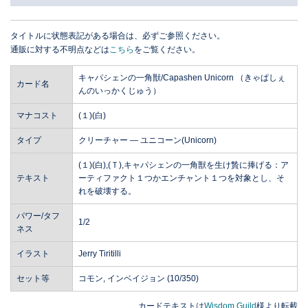
タイトルに状態表記がある場合は、必ずご参照ください。
通販に対する不明点などは
こちら
をご覧ください。
キャパシェンの一角獣/Capashen Unicorn （きゃぱしぇ
カード名
んのいっかくじゅう）
マナコスト
(１)(白)
タイプ
クリーチャー ― ユニコーン(Unicorn)
(１)(白),(Ｔ),キャパシェンの一角獣を生け贄に捧げる：ア
テキスト
ーティファクト１つかエンチャント１つを対象とし、そ
れを破壊する。
パワー/タフ
1/2
ネス
イラスト
Jerry Tiritilli
セット等
コモン, インベイジョン (10/350)
カードテキストは
Wisdom Guild
様より転載