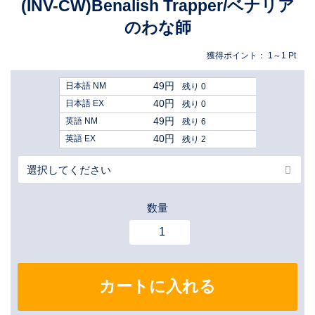
(INV-CW)Benalish Trapper/ベナリア
のわな師
獲得ポイント：
1～1
Pt
49円
日本語 NM
残り 0
40円
日本語 EX
残り 0
49円
英語 NM
残り 6
40円
英語 EX
残り 2
数量
カートに入れる