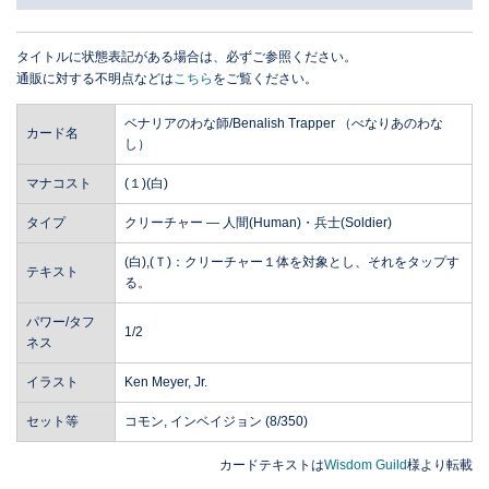
タイトルに状態表記がある場合は、必ずご参照ください。
通販に対する不明点などは
こちら
をご覧ください。
ベナリアのわな師/Benalish Trapper （べなりあのわな
カード名
し）
マナコスト
(１)(白)
タイプ
クリーチャー ― 人間(Human)・兵士(Soldier)
(白),(Ｔ)：クリーチャー１体を対象とし、それをタップす
テキスト
る。
パワー/タフ
1/2
ネス
イラスト
Ken Meyer, Jr.
セット等
コモン, インベイジョン (8/350)
カードテキストは
Wisdom Guild
様より転載