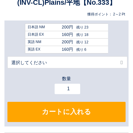
(INV-CL)Plains/平地【No.333】
獲得ポイント：
2～2
Pt
200円
日本語 NM
残り 23
160円
日本語 EX
残り 18
200円
英語 NM
残り 12
160円
英語 EX
残り 6
数量
カートに入れる