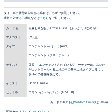
タイトルに状態表記がある場合は、必ずご参照ください。
通販に対する不明点などは
こちら
をご覧ください。
カード名
風変わりな呪い/Exotic Curse （ふうがわりなのろい）
マナコスト
(２)(黒)
タイプ
エンチャント ― オーラ(Aura)
エンチャント（クリーチャー）
テキスト
版図 ― エンチャントされているクリーチャーは、あなた
がコントロールする土地の中の基本土地タイプ１種につ
き-1/-1の修整を受ける。
イラスト
Orizio Daniele
セット等
コモン, インベイジョン (105/350)
カードテキストは
Wisdom Guild
様より転載
関連カテゴリ：
インベイジョン