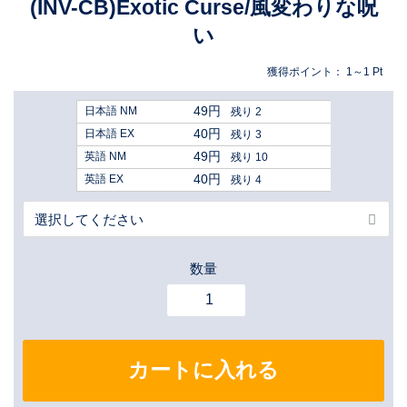
(INV-CB)Exotic Curse/風変わりな呪
い
獲得ポイント：
1～1
Pt
49円
日本語 NM
残り 2
40円
日本語 EX
残り 3
49円
英語 NM
残り 10
40円
英語 EX
残り 4
数量
カートに入れる