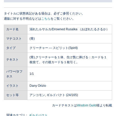
タイトルに状態表記がある場合は、必ずご参照ください。
通販に対する不明点などは
こちら
をご覧ください。
カード名
溺れたルサルカ/Drowned Rusalka （おぼれたるさるか）
マナコスト
(青)
タイプ
クリーチャー ― スピリット(Spirit)
(青),クリーチャーを１体、生け贄に捧げる：カードを１
テキスト
枚捨て、その後カードを１枚引く。
パワー/タフ
1/1
ネス
イラスト
Dany Orizio
セット等
アンコモン, ギルドパクト (24/165)
カードテキストは
Wisdom Guild
様より転載
関連カテゴリ：
ギルドパクト