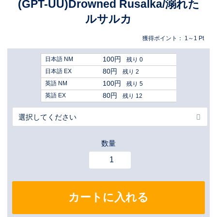
(GPT-UU)Drowned Rusalka/溺れた
ルサルカ
獲得ポイント：
1～1
Pt
100円
日本語 NM
残り 0
80円
日本語 EX
残り 2
100円
英語 NM
残り 5
80円
英語 EX
残り 12
数量
カートに入れる