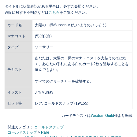
タイトルに状態表記がある場合は、必ずご参照ください。
通販に対する不明点などは
こちら
をご覧ください。
カード名
太陽の一掃/Sunscour (たいようのいっそう)
マナコスト
(5)(白)(白)
タイプ
ソーサリー
あなたは、太陽の一掃のマナ・コストを支払うのではな
く、あなたの手札にある白のカード2枚を追放することを
テキスト
選んでもよい。
すべてのクリーチャーを破壊する。
イラスト
Jim Murray
セット等
レア, コールドスナップ (19/155)
カードテキストは
Wisdom Guild
様より転載
関連カテゴリ：
コールドスナップ
コールドスナップ
>
Rare