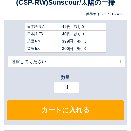
(CSP-RW)Sunscour/太陽の一掃
獲得ポイント：
1～4
Pt
49円
日本語 NM
残り 0
40円
日本語 EX
残り 0
399円
英語 NM
残り 1
300円
英語 EX
残り 0
数量
カートに入れる