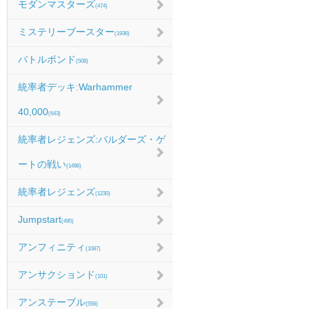
モダンマスターズ
(474)
ミステリーブースター
(1936)
バトルボンド
(508)
統率者デッキ:Warhammer
40,000
(643)
統率者レジェンズ:バルダーズ・ゲ
ートの戦い
(1496)
統率者レジェンズ
(1230)
Jumpstart
(495)
アンフィニティ
(1087)
アンサクションド
(101)
アンステーブル
(556)