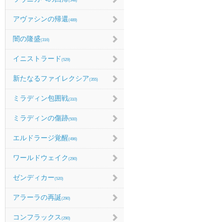
(548)
アヴァシンの帰還
(489)
闇の隆盛
(316)
イニストラード
(529)
新たなるファイレクシア
(355)
ミラディン包囲戦
(310)
ミラディンの傷跡
(500)
エルドラージ覚醒
(496)
ワールドウェイク
(290)
ゼンディカー
(520)
アラーラの再誕
(290)
コンフラックス
(290)