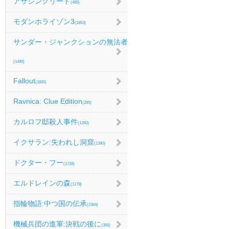
アサシンクリード
(485)
モダンホライゾン3
(1853)
サンダー・ジャンクションの無法者
(1490)
Fallout
(1600)
Ravnica: Clue Edition
(285)
カルロフ邸殺人事件
(1260)
イクサラン:失われし洞窟
(1390)
ドクター・フー
(1728)
エルドレインの森
(1179)
指輪物語:中つ国の伝承
(2364)
機械兵団の進軍:決戦の後に
(366)