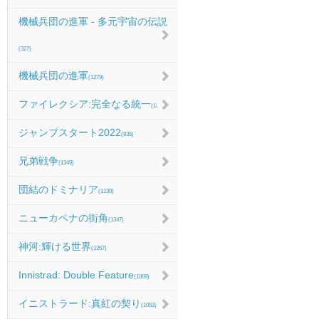
機械兵団の進軍 - 多元宇宙の伝説
(327)
機械兵団の進軍
(1279)
ファイレクシア:完全なる統一
(1067)
ジャンプスタート2022
(835)
兄弟戦争
(1349)
団結のドミナリア
(1130)
ニューカペナの街角
(1347)
神河:輝ける世界
(1267)
Innistrad: Double Feature
(1069)
イニストラード:真紅の契り
(1053)