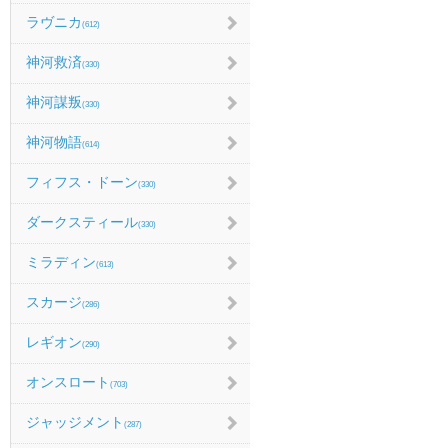
ラヴニカ
(612)
神河救済
(330)
神河謀叛
(330)
神河物語
(614)
フィフス・ドーン
(330)
ダークスティール
(330)
ミラディン
(613)
スカージ
(286)
レギオン
(290)
オンスロート
(703)
ジャッジメント
(287)