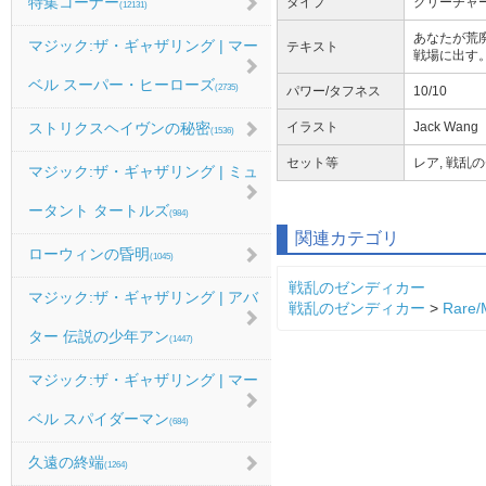
特集コーナー
タイプ
クリーチャー 
(12131)
あなたが荒廃
マジック:ザ・ギャザリング | マー
テキスト
戦場に出す
ベル スーパー・ヒーローズ
(2735)
パワー/タフネス
10/10
イラスト
Jack Wang
ストリクスヘイヴンの秘密
(1536)
セット等
レア, 戦乱の
マジック:ザ・ギャザリング | ミュ
ータント タートルズ
(984)
関連カテゴリ
ローウィンの昏明
(1045)
戦乱のゼンディカー
マジック:ザ・ギャザリング | アバ
戦乱のゼンディカー
>
Rare/
ター 伝説の少年アン
(1447)
マジック:ザ・ギャザリング | マー
ベル スパイダーマン
(684)
久遠の終端
(1264)