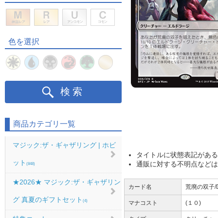
色を選択
検索
商品カテゴリ一覧
マジック:ザ・ギャザリング | ホビ
タイトルに状態表記がある
ット
通販に対する不明点などは
(848)
★2026★ マジック:ザ・ギャザリン
カード名
荒廃の双子/D
グ 真夏のギフトセット
(4)
マナコスト
(１０)