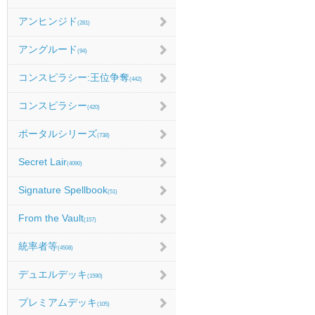
アンヒンジド
(281)
アングルード
(94)
コンスピラシー:王位争奪
(442)
コンスピラシー
(420)
ポータルシリーズ
(738)
Secret Lair
(4090)
Signature Spellbook
(51)
From the Vault
(157)
統率者等
(4508)
デュエルデッキ
(1590)
プレミアムデッキ
(105)