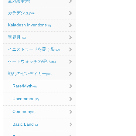
霊気紛争
(403)
カラデシュ
(569)
Kaladesh Inventions
(56)
異界月
(422)
イニストラードを覆う影
(594)
ゲートウォッチの誓い
(390)
戦乱のゼンディカー
(601)
Rare/Myth
(68)
Uncommon
(80)
Common
(101)
Basic Land
(50)