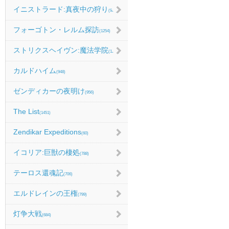
イニストラード:真夜中の狩り
(986)
フォーゴトン・レルム探訪
(1254)
ストリクスヘイヴン:魔法学院
(1214)
カルドハイム
(948)
ゼンディカーの夜明け
(956)
The List
(1451)
Zendikar Expeditions
(60)
イコリア:巨獣の棲処
(788)
テーロス還魂記
(706)
エルドレインの王権
(799)
灯争大戦
(684)