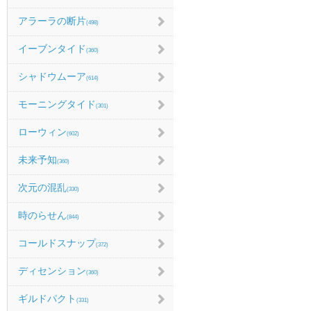
アラーラの断片
(498)
イーブンタイド
(360)
シャドウムーア
(614)
モーニングタイド
(301)
ローウィン
(602)
未来予知
(360)
次元の混乱
(330)
時のらせん
(844)
コールドスナップ
(372)
ディセンション
(360)
ギルドパクト
(331)