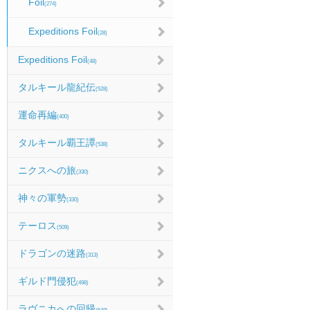
Foil
(274)
Expeditions Foil
(28)
Expeditions Foil
(48)
タルキール龍紀伝
(528)
運命再編
(400)
タルキール覇王譚
(538)
ニクスへの旅
(330)
神々の軍勢
(330)
テーロス
(509)
ドラゴンの迷路
(313)
ギルド門侵犯
(498)
ラヴニカへの回帰