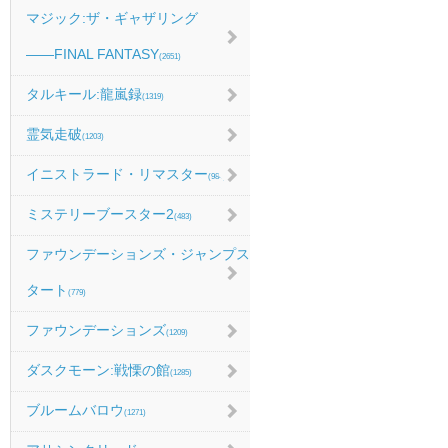
マジック:ザ・ギャザリング
――FINAL FANTASY
(2651)
タルキール:龍嵐録
(1319)
霊気走破
(1203)
イニストラード・リマスター
(984)
ミステリーブースター2
(483)
ファウンデーションズ・ジャンプス
タート
(779)
ファウンデーションズ
(1209)
ダスクモーン:戦慄の館
(1285)
ブルームバロウ
(1271)