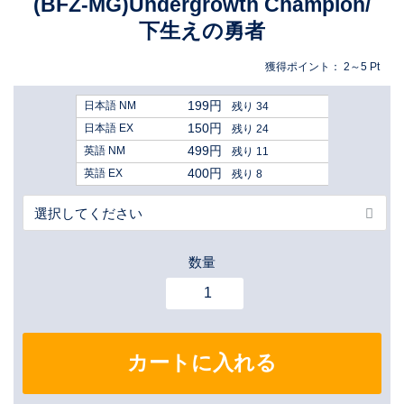
(BFZ-MG)Undergrowth Champion/
下生えの勇者
獲得ポイント：
2～5
Pt
199円
日本語 NM
残り 34
150円
日本語 EX
残り 24
499円
英語 NM
残り 11
400円
英語 EX
残り 8
数量
カートに入れる