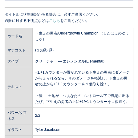
タイトルに状態表記がある場合は、必ずご参照ください。
通販に対する不明点などは
こちら
をご覧ください。
下生えの勇者/Undergrowth Champion （したばえのゆう
カード名
しゃ）
マナコスト
(１)(緑)(緑)
タイプ
クリーチャー ― エレメンタル(Elemental)
+1/+1カウンターが置かれている下生えの勇者にダメージ
が与えられるなら、そのダメージを軽減し、下生えの勇
者の上から+1/+1カウンターを１個取り除く。
テキスト
上陸 ― 土地が１つあなたのコントロール下で戦場に出る
たび、下生えの勇者の上に+1/+1カウンターを１個置く。
パワー/タフ
2/2
ネス
イラスト
Tyler Jacobson