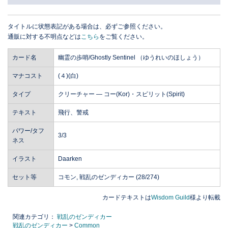
タイトルに状態表記がある場合は、必ずご参照ください。
通販に対する不明点などは
こちら
をご覧ください。
カード名
幽霊の歩哨/Ghostly Sentinel （ゆうれいのほしょう）
マナコスト
(４)(白)
タイプ
クリーチャー ― コー(Kor)・スピリット(Spirit)
テキスト
飛行、警戒
パワー/タフ
3/3
ネス
イラスト
Daarken
セット等
コモン, 戦乱のゼンディカー (28/274)
カードテキストは
Wisdom Guild
様より転載
関連カテゴリ：
戦乱のゼンディカー
戦乱のゼンディカー
>
Common