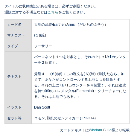
タイトルに状態表記がある場合は、必ずご参照ください。
通販に対する不明点などは
こちら
をご覧ください。
カード名
大地の武装/Earthen Arms （だいちのぶそう）
マナコスト
(１)(緑)
タイプ
ソーサリー
パーマネント１つを対象とし、それの上に+1/+1カウンタ
ーを２個置く。
覚醒４ ― (６)(緑)（この呪文を(６)(緑)で唱えたなら、加
テキスト
えて、あなたがコントロールする土地１つを対象とす
る。それの上に+1/+1カウンターを４個置く。それは速攻
を持つ0/0のエレメンタル(Elemental)・クリーチャーにな
る。それは土地でもある。）
イラスト
Dan Scott
セット等
コモン, 戦乱のゼンディカー (172/274)
カードテキストは
Wisdom Guild
様より転載