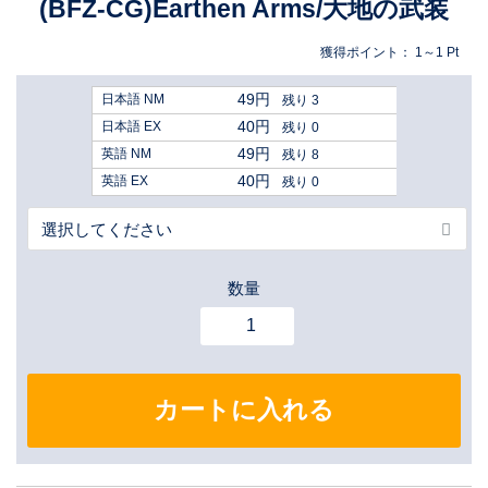
(BFZ-CG)Earthen Arms/大地の武装
獲得ポイント：
1～1
Pt
49円
日本語 NM
残り 3
40円
日本語 EX
残り 0
49円
英語 NM
残り 8
40円
英語 EX
残り 0
数量
カートに入れる