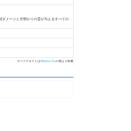
戦闘ダメージと月明かりの霊が与えるすべての
カードテキストは
Wisdom Guild
様より転載