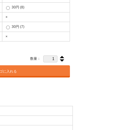
30円
(8)
×
30円
(7)
×
数量：
ゴに入れる