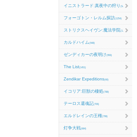
イニストラード:真夜中の狩り
(986)
フォーゴトン・レルム探訪
(1254)
ストリクスヘイヴン:魔法学院
(1214)
カルドハイム
(948)
ゼンディカーの夜明け
(956)
The List
(1451)
Zendikar Expeditions
(60)
イコリア:巨獣の棲処
(788)
テーロス還魂記
(706)
エルドレインの王権
(799)
灯争大戦
(684)