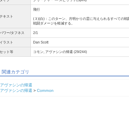
飛行
テキスト
(３)(白)：このターン、月明かりの霊に与えられるすべての
戦闘ダメージを軽減する。
パワー/タフネス
2/1
イラスト
Dan Scott
セット等
コモン, アヴァシンの帰還 (29/244)
関連カテゴリ
アヴァシンの帰還
アヴァシンの帰還
>
Common