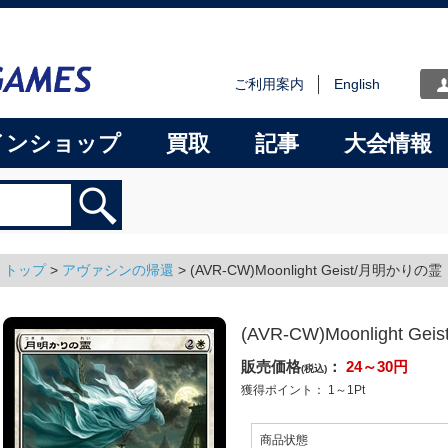
ご利用案内
English
インショップ
買取
記事
大会情報
トップ
>
アヴァシンの帰還
>
(AVR-CW)Moonlight Geist/月明かりの霊
(AVR-CW)Moonlight G
販売価格
：
24～30
円
(税込)
獲得ポイント：
1～1
Pt
商品状態