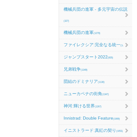
機械兵団の進軍 - 多元宇宙の伝説
(327)
機械兵団の進軍
(1279)
ファイレクシア:完全なる統一
(1067)
ジャンプスタート2022
(835)
兄弟戦争
(1349)
団結のドミナリア
(1130)
ニューカペナの街角
(1347)
神河:輝ける世界
(1267)
Innistrad: Double Feature
(1069)
イニストラード:真紅の契り
(1053)