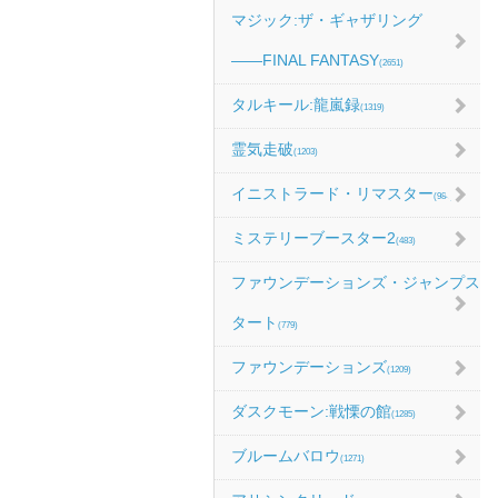
マジック:ザ・ギャザリング
――FINAL FANTASY
(2651)
タルキール:龍嵐録
(1319)
霊気走破
(1203)
イニストラード・リマスター
(984)
ミステリーブースター2
(483)
ファウンデーションズ・ジャンプス
タート
(779)
ファウンデーションズ
(1209)
ダスクモーン:戦慄の館
(1285)
ブルームバロウ
(1271)