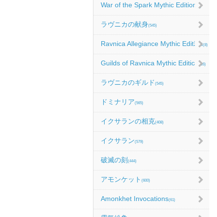
War of the Spark Mythic Edition
(9)
ラヴニカの献身
(545)
Ravnica Allegiance Mythic Edition
(8)
Guilds of Ravnica Mythic Edition
(16)
ラヴニカのギルド
(545)
ドミナリア
(565)
イクサランの相克
(408)
イクサラン
(579)
破滅の刻
(444)
アモンケット
(600)
Amonkhet Invocations
(61)