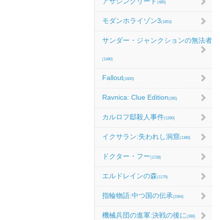
アサシンクリード
(485)
モダンホライゾン3
(1853)
サンダー・ジャンクションの無法者
(1490)
Fallout
(1600)
Ravnica: Clue Edition
(285)
カルロフ邸殺人事件
(1260)
イクサラン:失われし洞窟
(1390)
ドクター・フー
(1728)
エルドレインの森
(1179)
指輪物語:中つ国の伝承
(2364)
機械兵団の進軍:決戦の後に
(366)