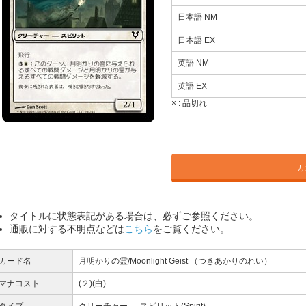
日本語 NM
日本語 EX
英語 NM
英語 EX
× :
品切れ
カ
タイトルに状態表記がある場合は、必ずご参照ください。
通販に対する不明点などは
こちら
をご覧ください。
カード名
月明かりの霊/Moonlight Geist （つきあかりのれい）
マナコスト
(２)(白)
タイプ
クリーチャー ― スピリット(Spirit)