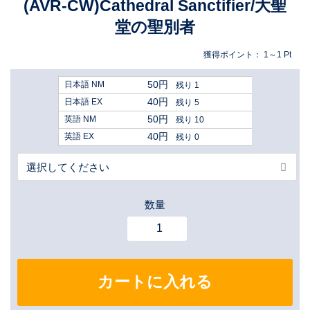
(AVR-CW)Cathedral Sanctifier/大聖
堂の聖別者
獲得ポイント：
1～1
Pt
50円
日本語 NM
残り 1
40円
日本語 EX
残り 5
50円
英語 NM
残り 10
40円
英語 EX
残り 0
数量
カートに入れる