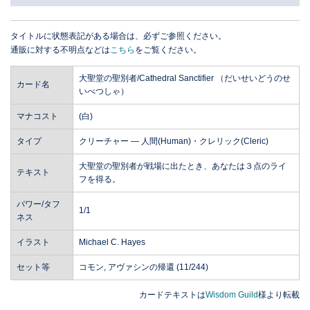
タイトルに状態表記がある場合は、必ずご参照ください。
通販に対する不明点などは
こちら
をご覧ください。
大聖堂の聖別者/Cathedral Sanctifier （だいせいどうのせ
カード名
いべつしゃ）
マナコスト
(白)
タイプ
クリーチャー ― 人間(Human)・クレリック(Cleric)
大聖堂の聖別者が戦場に出たとき、あなたは３点のライ
テキスト
フを得る。
パワー/タフ
1/1
ネス
イラスト
Michael C. Hayes
セット等
コモン, アヴァシンの帰還 (11/244)
カードテキストは
Wisdom Guild
様より転載