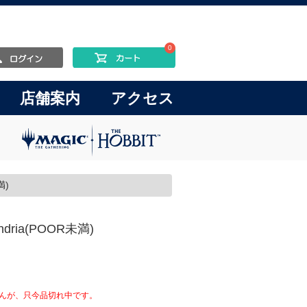
0
店舗案内
アクセス
満)
xandria(POOR未満)
んが、只今品切れ中です。