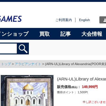
ご利用案内
English
インショップ
買取
記事
大会情報
トップ
>
アラビアンナイト
>
(ARN-UL)Library of Alexandria(POOR未
(ARN-UL)Library of Ale
販売価格
：
149,999
円
(税込)
獲得ポイント：
1,500
Pt
申し訳ございませ