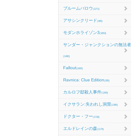
ブルームバロウ
(1271)
アサシンクリード
(485)
モダンホライゾン3
(1853)
サンダー・ジャンクションの無法者
(1490)
Fallout
(1600)
Ravnica: Clue Edition
(285)
カルロフ邸殺人事件
(1260)
イクサラン:失われし洞窟
(1390)
ドクター・フー
(1728)
エルドレインの森
(1179)