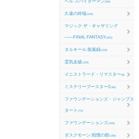
ベル スパイダーマン
(684)
久遠の終端
(1264)
マジック:ザ・ギャザリング
――FINAL FANTASY
(2651)
タルキール:龍嵐録
(1319)
霊気走破
(1203)
イニストラード・リマスター
(984)
ミステリーブースター2
(483)
ファウンデーションズ・ジャンプス
タート
(779)
ファウンデーションズ
(1209)
ダスクモーン:戦慄の館
(1285)