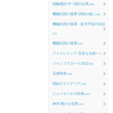
指輪物語:中つ国の伝承
(2364)
機械兵団の進軍:決戦の後に
(366)
機械兵団の進軍 - 多元宇宙の伝説
(327)
機械兵団の進軍
(1279)
ファイレクシア:完全なる統一
(1067)
ジャンプスタート2022
(835)
兄弟戦争
(1349)
団結のドミナリア
(1130)
ニューカペナの街角
(1347)
神河:輝ける世界
(1267)