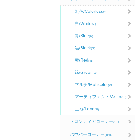
無色/Colorless
(4)
白/White
(58)
青/Blue
(80)
黒/Black
(68)
赤/Red
(41)
緑/Green
(23)
マルチ/Multicolor
(29)
アーティファクト/Artifact
(98)
土地/Land
(78)
フロンティアコーナー
(165)
パウパーコーナー
(1110)