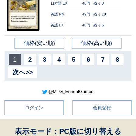
日本語 EX
40円
残り 0
英語 NM
49円
残り 10
英語 EX
40円
残り 5
価格(安い順)
価格(高い順)
1
2
3
4
5
6
7
8
次へ>>
ログイン
会員登録
表示モード：PC版に切り替える