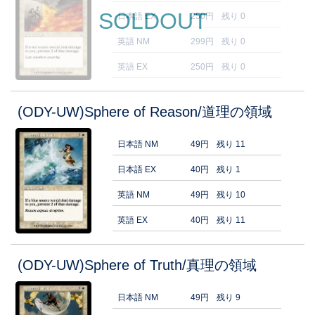
SOLDOUT
日本語 EX
250円
残り 0
英語 NM
299円
残り 0
英語 EX
250円
残り 0
(ODY-UW)Sphere of Reason/道理の領域
日本語 NM
49円
残り 11
日本語 EX
40円
残り 1
英語 NM
49円
残り 10
英語 EX
40円
残り 11
(ODY-UW)Sphere of Truth/真理の領域
日本語 NM
49円
残り 9