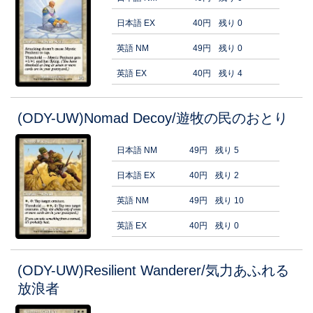
日本語 EX
40円
残り 0
英語 NM
49円
残り 0
英語 EX
40円
残り 4
(ODY-UW)Nomad Decoy/遊牧の民のおとり
日本語 NM
49円
残り 5
日本語 EX
40円
残り 2
英語 NM
49円
残り 10
英語 EX
40円
残り 0
(ODY-UW)Resilient Wanderer/気力あふれる
放浪者