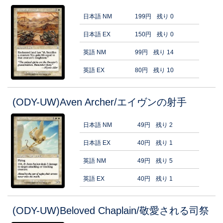
日本語 NM
199円
残り 0
日本語 EX
150円
残り 0
英語 NM
99円
残り 14
英語 EX
80円
残り 10
(ODY-UW)Aven Archer/エイヴンの射手
日本語 NM
49円
残り 2
日本語 EX
40円
残り 1
英語 NM
49円
残り 5
英語 EX
40円
残り 1
(ODY-UW)Beloved Chaplain/敬愛される司祭