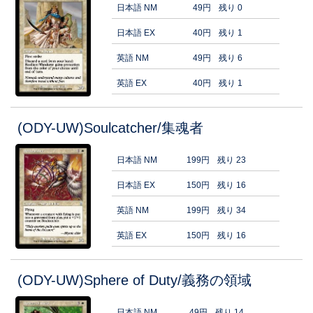
日本語 NM
49円
残り 0
日本語 EX
40円
残り 1
英語 NM
49円
残り 6
英語 EX
40円
残り 1
(ODY-UW)Soulcatcher/集魂者
日本語 NM
199円
残り 23
日本語 EX
150円
残り 16
英語 NM
199円
残り 34
英語 EX
150円
残り 16
(ODY-UW)Sphere of Duty/義務の領域
日本語 NM
49円
残り 14