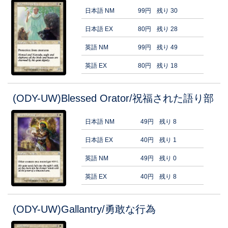
日本語 NM
99円
残り 30
日本語 EX
80円
残り 28
英語 NM
99円
残り 49
英語 EX
80円
残り 18
(ODY-UW)Blessed Orator/祝福された語り部
日本語 NM
49円
残り 8
日本語 EX
40円
残り 1
英語 NM
49円
残り 0
英語 EX
40円
残り 8
(ODY-UW)Gallantry/勇敢な行為