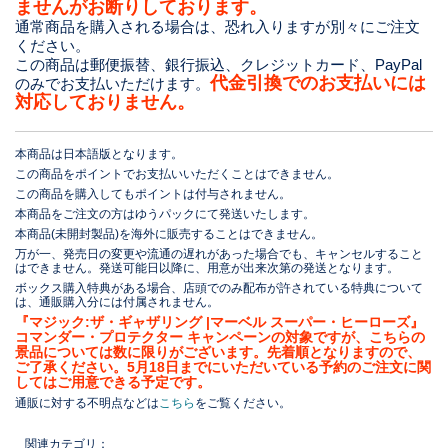
ませんがお断りしております。
通常商品を購入される場合は、恐れ入りますが別々にご注文
ください。
この商品は郵便振替、銀行振込、クレジットカード、PayPal
代金引換でのお支払いには
のみでお支払いただけます。
対応しておりません。
本商品は日本語版となります。
この商品をポイントでお支払いいただくことはできません。
この商品を購入してもポイントは付与されません。
本商品をご注文の方はゆうパックにて発送いたします。
本商品(未開封製品)を海外に販売することはできません。
万が一、発売日の変更や流通の遅れがあった場合でも、キャンセルすること
はできません。発送可能日以降に、用意が出来次第の発送となります。
ボックス購入特典がある場合、店頭でのみ配布が許されている特典について
は、通販購入分には付属されません。
『マジック:ザ・ギャザリング |マーベル スーパー・ヒーローズ』
コマンダー・プロテクター キャンペーンの対象ですが、こちらの
景品については数に限りがございます。先着順となりますので、
ご了承ください。5月18日までにいただいている予約のご注文に関
してはご用意できる予定です。
通販に対する不明点などは
こちら
をご覧ください。
関連カテゴリ：