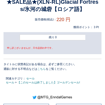
★SALE品★(XLN-RL)Glacial Fortres
s/氷河の城砦【ロシア語】
220
円
販売価格(税込)：
獲得ポイント：
3
Pt
残り 0
申し訳ございませんが、只今品切れ中です。
タイトルに状態表記がある場合は、必ずご参照ください。
通販に対する不明点などは
こちら
をご覧ください。
関連カテゴリ：
セール
セール
>
【このセールは終了しました】ゴールデンセール!