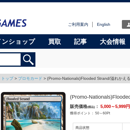
ご利用案内
English
インショップ
買取
記事
大会情報
トップ
>
プロモカード
>
(Promo-Nationals)Flooded Strand/溢れか
(Promo-Nationals)Flo
販売価格
：
5,000～5,999
円
(税込)
獲得ポイント：
50～60
Pt
商品状態