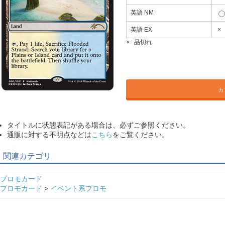
英語 NM
英語 EX
×
× :
品切れ
カ
タイトルに状態表記がある場合は、必ずご参照ください。
通販に対する不明点などは
こちら
をご覧ください。
関連カテゴリ
プロモカード
プロモカード
>
イベント系プロモ