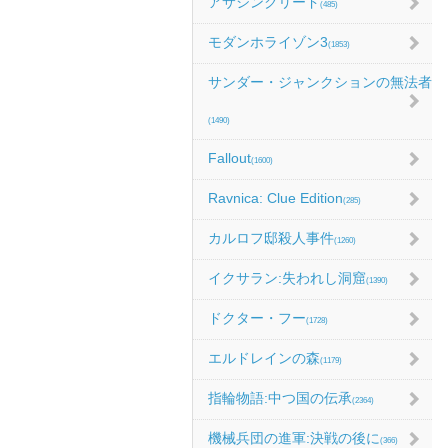
アサシンクリード
(485)
モダンホライゾン3
(1853)
サンダー・ジャンクションの無法者
(1490)
Fallout
(1600)
Ravnica: Clue Edition
(285)
カルロフ邸殺人事件
(1260)
イクサラン:失われし洞窟
(1390)
ドクター・フー
(1728)
エルドレインの森
(1179)
指輪物語:中つ国の伝承
(2364)
機械兵団の進軍:決戦の後に
(366)