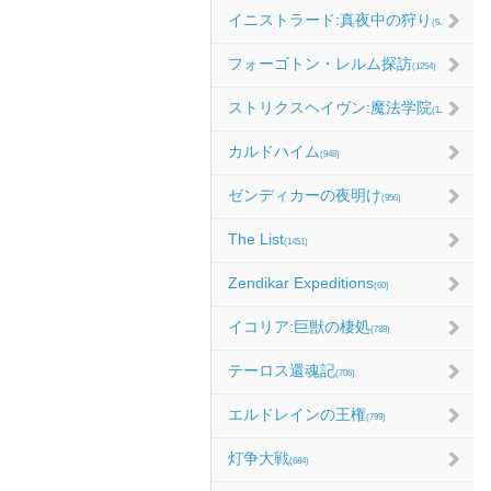
イニストラード:真夜中の狩り
(986)
フォーゴトン・レルム探訪
(1254)
ストリクスヘイヴン:魔法学院
(1214)
カルドハイム
(948)
ゼンディカーの夜明け
(956)
The List
(1451)
Zendikar Expeditions
(60)
イコリア:巨獣の棲処
(788)
テーロス還魂記
(706)
エルドレインの王権
(799)
灯争大戦
(684)