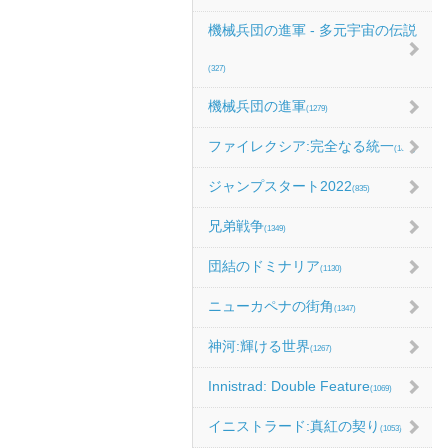
機械兵団の進軍 - 多元宇宙の伝説
(327)
機械兵団の進軍
(1279)
ファイレクシア:完全なる統一
(1067)
ジャンプスタート2022
(835)
兄弟戦争
(1349)
団結のドミナリア
(1130)
ニューカペナの街角
(1347)
神河:輝ける世界
(1267)
Innistrad: Double Feature
(1069)
イニストラード:真紅の契り
(1053)