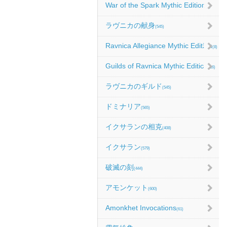
War of the Spark Mythic Edition
(9)
ラヴニカの献身
(545)
Ravnica Allegiance Mythic Edition
(8)
Guilds of Ravnica Mythic Edition
(16)
ラヴニカのギルド
(545)
ドミナリア
(565)
イクサランの相克
(408)
イクサラン
(579)
破滅の刻
(444)
アモンケット
(600)
Amonkhet Invocations
(61)