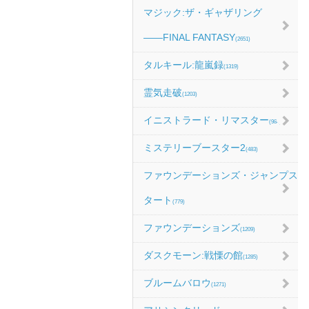
マジック:ザ・ギャザリング
――FINAL FANTASY
(2651)
タルキール:龍嵐録
(1319)
霊気走破
(1203)
イニストラード・リマスター
(984)
ミステリーブースター2
(483)
ファウンデーションズ・ジャンプス
タート
(779)
ファウンデーションズ
(1209)
ダスクモーン:戦慄の館
(1285)
ブルームバロウ
(1271)