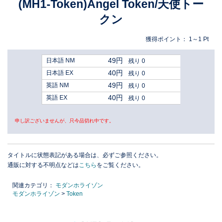
(MH1-Token)Angel Token/天使トー
クン
獲得ポイント：
1～1
Pt
49円
日本語 NM
残り 0
40円
日本語 EX
残り 0
49円
英語 NM
残り 0
40円
英語 EX
残り 0
申し訳ございませんが、只今品切れ中です。
タイトルに状態表記がある場合は、必ずご参照ください。
通販に対する不明点などは
こちら
をご覧ください。
関連カテゴリ：
モダンホライゾン
モダンホライゾン
>
Token